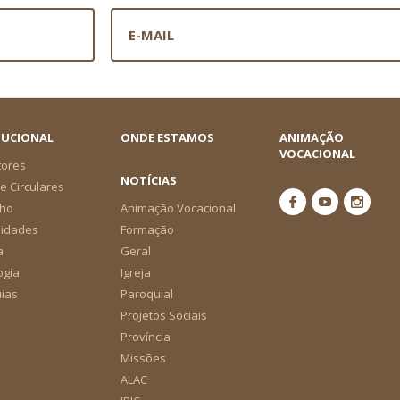
TUCIONAL
ONDE ESTAMOS
ANIMAÇÃO
VOCACIONAL
tores
NOTÍCIAS
e Circulares
ho
Animação Vocacional
nidades
Formação
a
Geral
ogia
Igreja
ias
Paroquial
Projetos Sociais
Província
Missões
ALAC