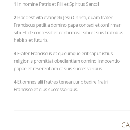
1
In nomine Patris et Filii et Spiritus Sancti!
2
Haec est vita evangelii Jesu Christi, quam frater
Franciscus petiit a domino papa concedi et confirmari
sibi. Et ille concessit et confirmavit sibi et suis fratribus
habitis et futuris.
3
Frater Franciscus et quicumque erit caput istius
religionis promittat obedientiam domino Innocentio
papae et reverentiam et suis successoribus.
4
Et omnes alii fratres teneantur obedire fratri
Francisco et eius successoribus.
CA