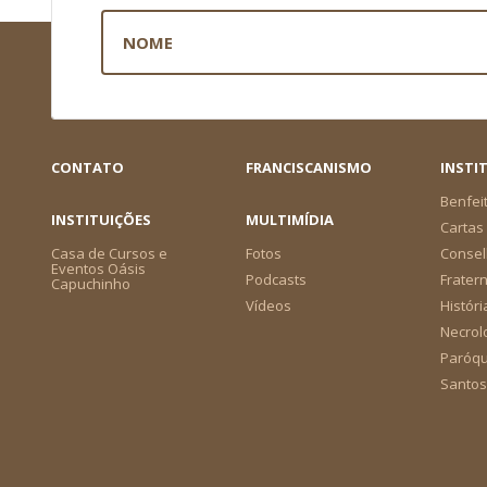
CONTATO
FRANCISCANISMO
INSTI
Benfei
INSTITUIÇÕES
MULTIMÍDIA
Cartas 
Casa de Cursos e
Fotos
Consel
Eventos Oásis
Podcasts
Frater
Capuchinho
Vídeos
Históri
Necrol
Paróqu
Santos