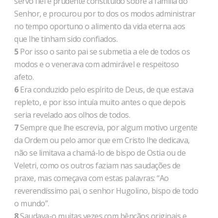
servo fiel e prudente constituído sobre a família do
Senhor, e procurou por to dos os modos administrar
no tempo oportuno o alimento da vida eterna aos
que lhe tinham sido confiados.
5
Por isso o santo pai se submetia a ele de todos os
modos e o venerava com admirável e respeitoso
afeto.
6
Era conduzido pelo espírito de Deus, de que estava
repleto, e por isso intuía muito antes o que depois
seria revelado aos olhos de todos.
7
Sempre que lhe escrevia, por algum motivo urgente
da Ordem ou pelo amor que em Cristo lhe dedicava,
não se limitava a chamá-lo de bispo de Ostia ou de
Veletri, como os outros faziam nas saudações de
praxe, mas começava com estas palavras: “Ao
reverendíssimo pai, o senhor Hugolino, bispo de todo
o mundo”.
8
Saudava-o muitas vezes com bênçãos originais e,