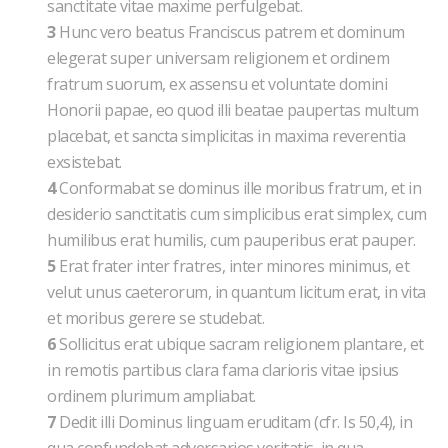
sanctitate vitae maxime perfulgebat.
3
Hunc vero beatus Franciscus patrem et dominum
elegerat super universam religionem et ordinem
fratrum suorum, ex assensu et voluntate domini
Honorii papae, eo quod illi beatae paupertas multum
placebat, et sancta simplicitas in maxima reverentia
exsistebat.
4
Conformabat se dominus ille moribus fratrum, et in
desiderio sanctitatis cum simplicibus erat simplex, cum
humilibus erat humilis, cum pauperibus erat pauper.
5
Erat frater inter fratres, inter minores minimus, et
velut unus caeterorum, in quantum licitum erat, in vita
et moribus gerere se studebat.
6
Sollicitus erat ubique sacram religionem plantare, et
in remotis partibus clara fama clarioris vitae ipsius
ordinem plurimum ampliabat.
7
Dedit illi Dominus linguam eruditam (cfr. Is 50,4), in