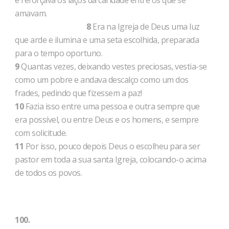
e reforçava os laços da caridade entre os que se
amavam.
8
Era na Igreja de Deus uma luz
que arde e ilumina e uma seta escolhida, preparada
para o tempo oportuno.
9
Quantas vezes, deixando vestes preciosas, vestia-se
como um pobre e andava descalço como um dos
frades, pedindo que fizessem a paz!
10
Fazia isso entre uma pessoa e outra sempre que
era possível, ou entre Deus e os homens, e sempre
com solicitude.
11
Por isso, pouco depois Deus o escolheu para ser
pastor em toda a sua santa Igreja, colocando-o acima
de todos os povos.
100.