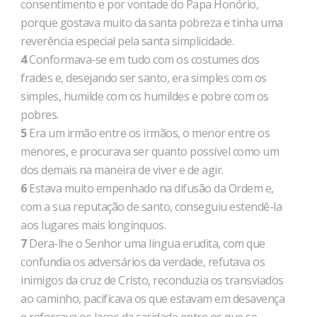
consentimento e por vontade do Papa Honório,
porque gostava muito da santa pobreza e tinha uma
reverência especial pela santa simplicidade.
4
Conformava-se em tudo com os costumes dos
frades e, desejando ser santo, era simples com os
simples, humilde com os humildes e pobre com os
pobres.
5
Era um irmão entre os irmãos, o menor entre os
menores, e procurava ser quanto possível como um
dos demais na maneira de viver e de agir.
6
Estava muito empenhado na difusão da Ordem e,
com a sua reputação de santo, conseguiu estendê-la
aos lugares mais longínquos.
7
Dera-lhe o Senhor uma língua erudita, com que
confundia os adversários da verdade, refutava os
inimigos da cruz de Cristo, reconduzia os transviados
ao caminho, pacificava os que estavam em desavença