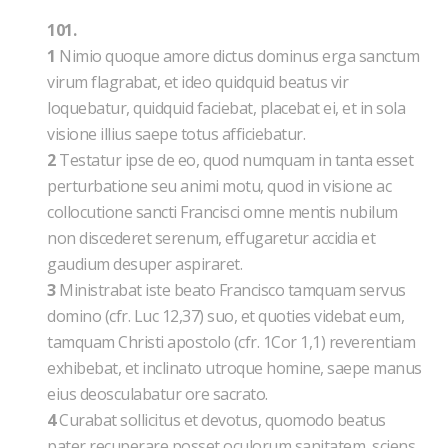
101.
1
Nimio quoque amore dictus dominus erga sanctum
virum flagrabat, et ideo quidquid beatus vir
loquebatur, quidquid faciebat, placebat ei, et in sola
visione illius saepe totus afficiebatur.
2
Testatur ipse de eo, quod numquam in tanta esset
perturbatione seu animi motu, quod in visione ac
collocutione sancti Francisci omne mentis nubilum
non discederet serenum, effugaretur accidia et
gaudium desuper aspiraret.
3
Ministrabat iste beato Francisco tamquam servus
domino (cfr. Luc 12,37) suo, et quoties videbat eum,
tamquam Christi apostolo (cfr. 1Cor 1,1) reverentiam
exhibebat, et inclinato utroque homine, saepe manus
eius deosculabatur ore sacrato.
4
Curabat sollicitus et devotus, quomodo beatus
pater recuperare posset oculorum sanitatem, sciens