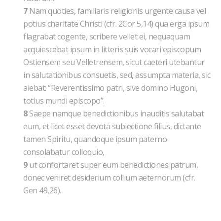
7
Nam quoties, familiaris religionis urgente causa vel
potius charitate Christi (cfr. 2Cor 5,14) qua erga ipsum
flagrabat cogente, scribere vellet ei, nequaquam
acquiescebat ipsum in litteris suis vocari episcopum
Ostiensem seu Velletrensem, sicut caeteri utebantur
in salutationibus consuetis, sed, assumpta materia, sic
aiebat: “Reverentissimo patri, sive domino Hugoni,
totius mundi episcopo”.
8
Saepe namque benedictionibus inauditis salutabat
eum, et licet esset devota subiectione filius, dictante
tamen Spiritu, quandoque ipsum paterno
consolabatur colloquio,
9
ut confortaret super eum benedictiones patrum,
donec veniret desiderium collium aeternorum (cfr.
Gen 49,26).