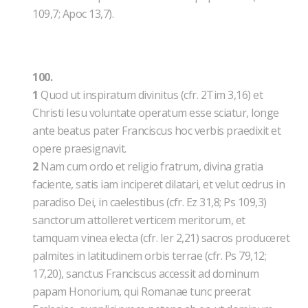
109,7; Apoc 13,7).
100.
1
Quod ut inspiratum divinitus (cfr. 2Tim 3,16) et
Christi Iesu voluntate operatum esse sciatur, longe
ante beatus pater Franciscus hoc verbis praedixit et
opere praesignavit.
2
Nam cum ordo et religio fratrum, divina gratia
faciente, satis iam inciperet dilatari, et velut cedrus in
paradiso Dei, in caelestibus (cfr. Ez 31,8; Ps 109,3)
sanctorum attolleret verticem meritorum, et
tamquam vinea electa (cfr. Ier 2,21) sacros produceret
palmites in latitudinem orbis terrae (cfr. Ps 79,12;
17,20), sanctus Franciscus accessit ad dominum
papam Honorium, qui Romanae tunc preerat