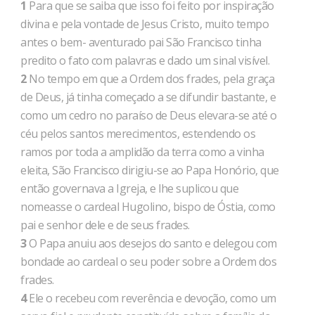
1
Para que se saiba que isso foi feito por inspiração
divina e pela vontade de Jesus Cristo, muito tempo
antes o bem- aventurado pai São Francisco tinha
predito o fato com palavras e dado um sinal visível.
2
No tempo em que a Ordem dos frades, pela graça
de Deus, já tinha começado a se difundir bastante, e
como um cedro no paraíso de Deus elevara-se até o
céu pelos santos merecimentos, estendendo os
ramos por toda a amplidão da terra como a vinha
eleita, São Francisco dirigiu-se ao Papa Honório, que
então governava a Igreja, e lhe suplicou que
nomeasse o cardeal Hugolino, bispo de Óstia, como
pai e senhor dele e de seus frades.
3
O Papa anuiu aos desejos do santo e delegou com
bondade ao cardeal o seu poder sobre a Ordem dos
frades.
4
Ele o recebeu com reverência e devoção, como um