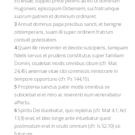
Ecclesiae, supplici prece petens ab eo ut dominum
Hugonem, episcopum Ostiensem, sui fratrumque
suorum patrem et dominum ordinaret.
3
Annuit dominus papa precibus sancti, et benigne
obtemperans, suam illi super ordinem fratrum
contulit potestatem.
4
Quam ille reverenter et devote suscipiens, tamquam
fidelis servus et prudens constitutus super familiam
Domini, studebat modis omnibus cibum (cfr. Mat
24,45) aeternae vitae sibi commissis ministrare in
tempore opportuno (cfr. Ps 144,15).
5
Propterea sanctus pater modis omnibus se
subiciebat ei et miro ac reverenti eum venerabatur
affectu.
6
Spiritu Dei ducebatur, quo repletus (cfr. Mat 4,1; Act
13,9) erat, et ideo longe ante intuebatur quod
postmodum erat in oculis omnium (cfr. Is 52,10) sic
futurum.