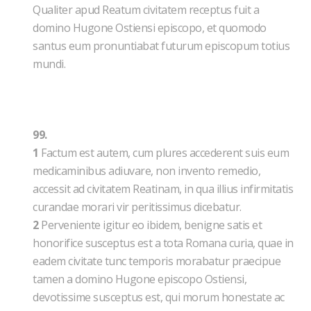
Qualiter apud Reatum civitatem receptus fuit a
domino Hugone Ostiensi episcopo, et quomodo
santus eum pronuntiabat futurum episcopum totius
mundi.
99.
1
Factum est autem, cum plures accederent suis eum
medicaminibus adiuvare, non invento remedio,
accessit ad civitatem Reatinam, in qua illius infirmitatis
curandae morari vir peritissimus dicebatur.
2
Perveniente igitur eo ibidem, benigne satis et
honorifice susceptus est a tota Romana curia, quae in
eadem civitate tunc temporis morabatur praecipue
tamen a domino Hugone episcopo Ostiensi,
devotissime susceptus est, qui morum honestate ac