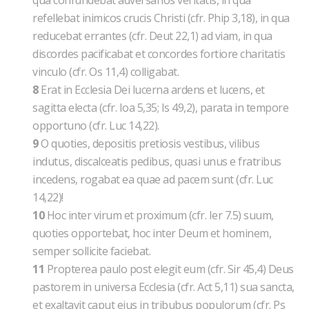
qua confundebat adversarios veritatis, in qua
refellebat inimicos crucis Christi (cfr. Phip 3,18), in qua
reducebat errantes (cfr. Deut 22,1) ad viam, in qua
discordes pacificabat et concordes fortiore charitatis
vinculo (cfr. Os 11,4) colligabat.
8
Erat in Ecclesia Dei lucerna ardens et lucens, et
sagitta electa (cfr. Ioa 5,35; Is 49,2), parata in tempore
opportuno (cfr. Luc 14,22).
9
O quoties, depositis pretiosis vestibus, vilibus
indutus, discalceatis pedibus, quasi unus e fratribus
incedens, rogabat ea quae ad pacem sunt (cfr. Luc
14,22)!
10
Hoc inter virum et proximum (cfr. Ier 7.5) suum,
quoties opportebat, hoc inter Deum et hominem,
semper sollicite faciebat.
11
Propterea paulo post elegit eum (cfr. Sir 45,4) Deus
pastorem in universa Ecclesia (cfr. Act 5,11) sua sancta,
et exaltavit caput eius in tribubus populorum (cfr. Ps