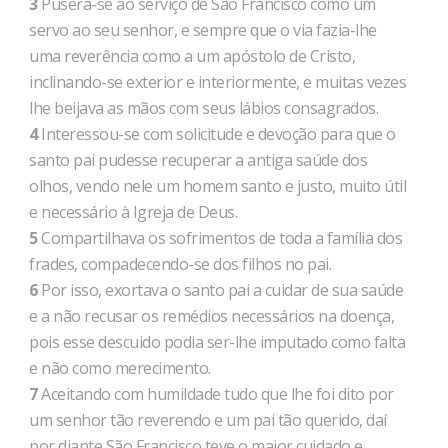
3
Pusera-se ao serviço de São Francisco como um
servo ao seu senhor, e sempre que o via fazia-lhe
uma reverência como a um apóstolo de Cristo,
inclinando-se exterior e interiormente, e muitas vezes
lhe beijava as mãos com seus lábios consagrados.
4
Interessou-se com solicitude e devoção para que o
santo pai pudesse recuperar a antiga saúde dos
olhos, vendo nele um homem santo e justo, muito útil
e necessário à Igreja de Deus.
5
Compartilhava os sofrimentos de toda a família dos
frades, compadecendo-se dos filhos no pai.
6
Por isso, exortava o santo pai a cuidar de sua saúde
e a não recusar os remédios necessários na doença,
pois esse descuido podia ser-lhe imputado como falta
e não como merecimento.
7
Aceitando com humildade tudo que lhe foi dito por
um senhor tão reverendo e um pai tão querido, daí
por diante São Francisco teve o maior cuidado e