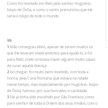
Como foi recebido em Rieti pelo senhor Hugolino,
bispo de Óstia, e como o santo prenunciou que ele
seria o bispo de todo o mundo.
99.
1
Não conseguiu alívio, apesar de serem muitos os
que lhe levaram medicamentos para ajudá-lo, e foi
para Rieti, onde constava haver alguém muito capaz
de curar aquela doença.
2
Ao chegar, foi muito bem recebido, com toda a
honra, pela Cúria Romana, que estava na cidade
nesse tempo, mas especialmente por Hugolino, bispo
de Óstia, famoso por sua honradez e santidade.
3
Ele já tinha sido escolhido por São Francisco como
pai e senhor de toda a Ordem dos seus irmãos, com o