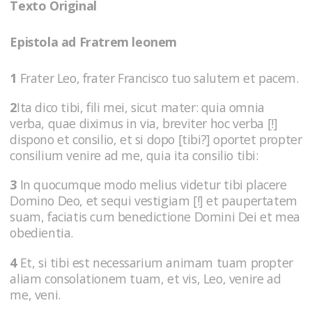
Texto Original
Epistola ad Fratrem leonem
1
Frater Leo, frater Francisco tuo salutem et pacem.
2
Ita dico tibi, fili mei, sicut mater: quia omnia
verba, quae diximus in via, breviter hoc verba [!]
dispono et consilio, et si dopo [tibi?] oportet propter
consilium venire ad me, quia ita consilio tibi:
3
In quocumque modo melius videtur tibi placere
Domino Deo, et sequi vestigiam [!] et paupertatem
suam, faciatis cum benedictione Domini Dei et mea
obedientia.
4
Et, si tibi est necessarium animam tuam propter
aliam consolationem tuam, et vis, Leo, venire ad
me, veni.