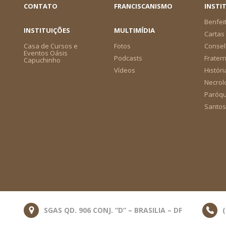
CONTATO
FRANCISCANISMO
INSTI
Benfei
INSTITUIÇÕES
MULTIMÍDIA
Cartas 
Casa de Cursos e
Fotos
Consel
Eventos Oásis
Podcasts
Frater
Capuchinho
Vídeos
Históri
Necrol
Paróqu
Santos
SGAS QD. 906 CONJ. “D” – BRASILIA – DF