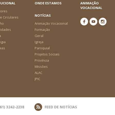
TUCIONAL
ONDE ESTAMOS
ANIMAÇÃO
VOCACIONAL
tores
NOTÍCIAS
e Circulares
ho
Animação Vocacional
nidades
Formação
a
Geral
ogia
Igreja
ias
Paroquial
Projetos Sociais
Província
Missões
ALAC
JPIC
(61) 3242-2238
FEED DE NOTÍCIAS