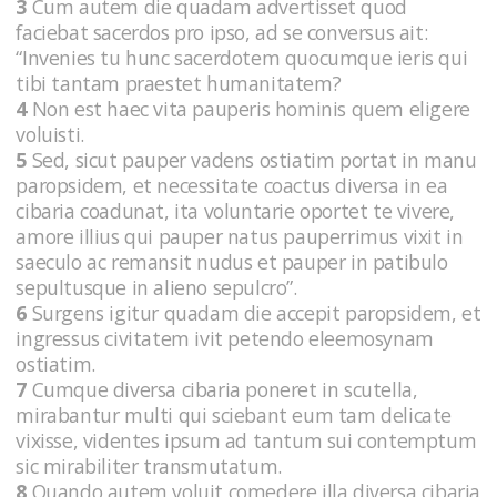
3
Cum autem die quadam advertisset quod
faciebat sacerdos pro ipso, ad se conversus ait:
“Invenies tu hunc sacerdotem quocumque ieris qui
tibi tantam praestet humanitatem?
4
Non est haec vita pauperis hominis quem eligere
voluisti.
5
Sed, sicut pauper vadens ostiatim portat in manu
paropsidem, et necessitate coactus diversa in ea
cibaria coadunat, ita voluntarie oportet te vivere,
amore illius qui pauper natus pauperrimus vixit in
saeculo ac remansit nudus et pauper in patibulo
sepultusque in alieno sepulcro”.
6
Surgens igitur quadam die accepit paropsidem, et
ingressus civitatem ivit petendo eleemosynam
ostiatim.
7
Cumque diversa cibaria poneret in scutella,
mirabantur multi qui sciebant eum tam delicate
vixisse, videntes ipsum ad tantum sui contemptum
sic mirabiliter transmutatum.
8
Quando autem voluit comedere illa diversa cibaria