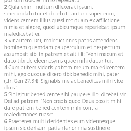
2
Quia enim multum dilexerat ipsum,
verecundabatur et dolebat tantum super eum,
videns carnem illius quasi mortuam ex afflictione
nimia et algore, quod ubicumque reperiebat ipsum
maledicebat ei.
3
Vir autem Dei, maledictiones patris attendens,
hominem quemdam pauperculum et despectum
assumpsit sibi in patrem et ait illi: “Veni mecum et
dabo tibi de eleemosynis quae mihi dabuntur.
4
Cum autem videris patrem meum maledicentem
mihi, ego quoque dixero tibi: benedic mihi, pater
(cfr. Gen 27,34). Signabis me ac benedices mihi vice
illius”.
5
Sic igitur benedicente sibi paupere illo, dicebat vir
Dei ad patrem: “Non credis quod Deus possit mihi
dare patrem benedicentem mihi contra
maledictiones tuas?”.
6
Praeterea multi deridentes eum videntesque
ipsum sic derisum patienter omnia sustinere