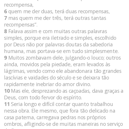
recompensa,
6
quem me der duas, terá duas recompensas,
7
mas quem me der três, terá outras tantas
recompensas”.
8
Falava assim e com muitas outras palavras
simples, porque era iletrado e simples, escolhido
por Deus não por palavras doutas da sabedoria
humana, mas portava-se em tudo simplesmente.
9
Muitos zombavam dele, julgando-o louco; outros
ainda, movidos pela piedade, eram levados às
lágrimas, vendo como ele abandonara tão grandes
lascívias e vaidades do século e se deixara tão
rapidamente inebriar do amor divino.
10
Mas ele, desprezando as caçoadas, dava graças a
Deus, com todo fervor do espírito.
11
Seria longo e difícil contar quanto trabalhou
nessa obra. Ele mesmo, que fora tão delicado na
casa paterna, carregava pedras nos próprios
ombros, afligindo-se de muitas maneiras no serviço