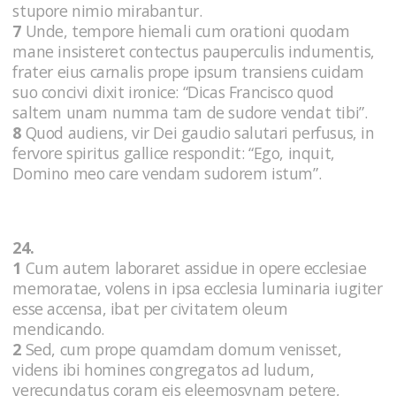
stupore nimio mirabantur.
7
Unde, tempore hiemali cum orationi quodam
mane insisteret contectus pauperculis indumentis,
frater eius carnalis prope ipsum transiens cuidam
suo concivi dixit ironice: “Dicas Francisco quod
saltem unam numma tam de sudore vendat tibi”.
8
Quod audiens, vir Dei gaudio salutari perfusus, in
fervore spiritus gallice respondit: “Ego, inquit,
Domino meo care vendam sudorem istum”.
24.
1
Cum autem laboraret assidue in opere ecclesiae
memoratae, volens in ipsa ecclesia luminaria iugiter
esse accensa, ibat per civitatem oleum
mendicando.
2
Sed, cum prope quamdam domum venisset,
videns ibi homines congregatos ad ludum,
verecundatus coram eis eleemosynam petere,