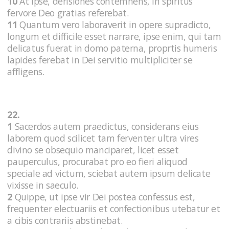
10
At ipse, derisiones contemnens, in spiritus
fervore Deo gratias referebat.
11
Quantum vero laboraverit in opere supradicto,
longum et difficile esset narrare, ipse enim, qui tam
delicatus fuerat in domo paterna, proprtis humeris
lapides ferebat in Dei servitio multipliciter se
affligens.
22.
1
Sacerdos autem praedictus, considerans eius
laborem quod scilicet tam ferventer ultra vires
divino se obsequio manciparet, licet esset
pauperculus, procurabat pro eo fieri aliquod
speciale ad victum, sciebat autem ipsum delicate
vixisse in saeculo.
2
Quippe, ut ipse vir Dei postea confessus est,
frequenter electuariis et confectionibus utebatur et
a cibis contrariis abstinebat.