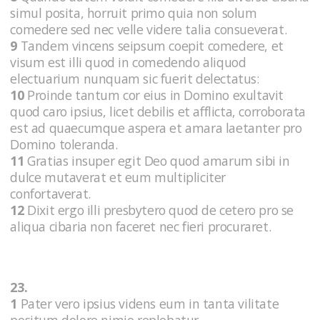
simul posita, horruit primo quia non solum
comedere sed nec velle videre talia consueverat.
9
Tandem vincens seipsum coepit comedere, et
visum est illi quod in comedendo aliquod
electuarium nunquam sic fuerit delectatus:
10
Proinde tantum cor eius in Domino exultavit
quod caro ipsius, licet debilis et afflicta, corroborata
est ad quaecumque aspera et amara laetanter pro
Domino toleranda.
11
Gratias insuper egit Deo quod amarum sibi in
dulce mutaverat et eum multipliciter
confortaverat.
12
Dixit ergo illi presbytero quod de cetero pro se
aliqua cibaria non faceret nec fieri procuraret.
23.
1
Pater vero ipsius videns eum in tanta vilitate
positum dolore nimio replebatur.