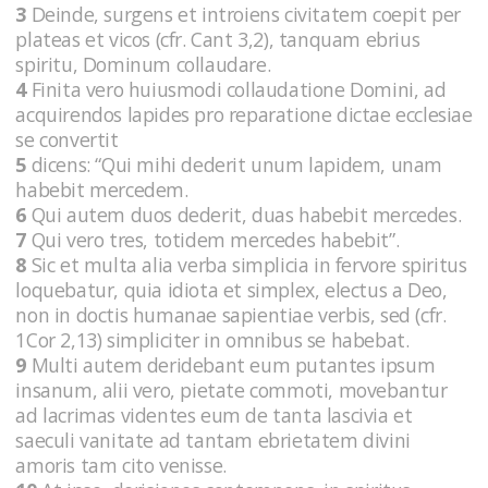
3
Deinde, surgens et introiens civitatem coepit per
plateas et vicos (cfr. Cant 3,2), tanquam ebrius
spiritu, Dominum collaudare.
4
Finita vero huiusmodi collaudatione Domini, ad
acquirendos lapides pro reparatione dictae ecclesiae
se convertit
5
dicens: “Qui mihi dederit unum lapidem, unam
habebit mercedem.
6
Qui autem duos dederit, duas habebit mercedes.
7
Qui vero tres, totidem mercedes habebit”.
8
Sic et multa alia verba simplicia in fervore spiritus
loquebatur, quia idiota et simplex, electus a Deo,
non in doctis humanae sapientiae verbis, sed (cfr.
1Cor 2,13) simpliciter in omnibus se habebat.
9
Multi autem deridebant eum putantes ipsum
insanum, alii vero, pietate commoti, movebantur
ad lacrimas videntes eum de tanta lascivia et
saeculi vanitate ad tantam ebrietatem divini
amoris tam cito venisse.