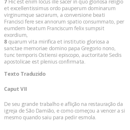
7
Hic est enim locus ille sacer in quo gloriosa religio
et excellentissimus ordo pauperum dominarum
virginumque sacrarum, a conversione beati
Francisci fere sex annorum spatio consummato, per
eumdem beatum Franciscum felix sumpsit
exordium,
8
quarum vita mirifica et institutio gloriosa a
sanctae memoriae domino papa Gregorio nono,
tunc temporis Ostiensi episcopo, auctoritate Sedis
apostolicae est plenius confirmata.
Texto Traduzido
Caput VII
De seu grande trabalho e aflição na restauração da
igreja de São Damião, e como começou a vencer a si
mesmo quando saiu para pedir esmola.