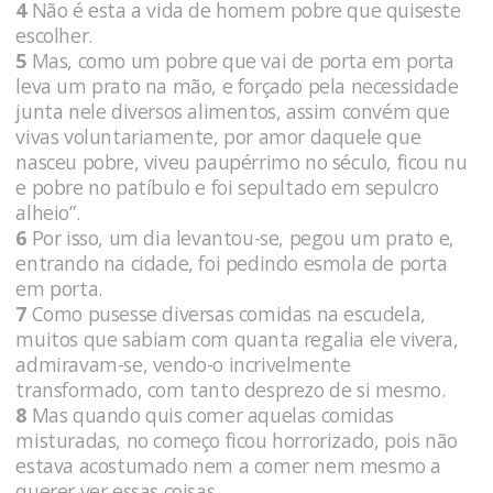
4
Não é esta a vida de homem pobre que quiseste
escolher.
5
Mas, como um pobre que vai de porta em porta
leva um prato na mão, e forçado pela necessidade
junta nele diversos alimentos, assim convém que
vivas voluntariamente, por amor daquele que
nasceu pobre, viveu paupérrimo no século, ficou nu
e pobre no patíbulo e foi sepultado em sepulcro
alheio”.
6
Por isso, um dia levantou-se, pegou um prato e,
entrando na cidade, foi pedindo esmola de porta
em porta.
7
Como pusesse diversas comidas na escudela,
muitos que sabiam com quanta regalia ele vivera,
admiravam-se, vendo-o incrivelmente
transformado, com tanto desprezo de si mesmo.
8
Mas quando quis comer aquelas comidas
misturadas, no começo ficou horrorizado, pois não
estava acostumado nem a comer nem mesmo a
querer ver essas coisas.