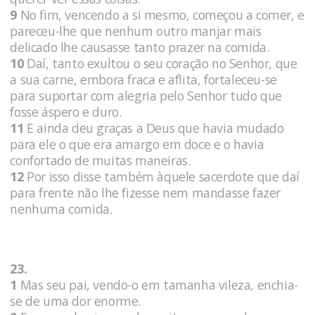
9
No fim, vencendo a si mesmo, começou a comer, e
pareceu-lhe que nenhum outro manjar mais
delicado lhe causasse tanto prazer na comida.
10
Daí, tanto exultou o seu coração no Senhor, que
a sua carne, embora fraca e aflita, fortaleceu-se
para suportar com alegria pelo Senhor tudo que
fosse áspero e duro.
11
E ainda deu graças a Deus que havia mudado
para ele o que era amargo em doce e o havia
confortado de muitas maneiras.
12
Por isso disse também àquele sacerdote que daí
para frente não lhe fizesse nem mandasse fazer
nenhuma comida.
23.
1
Mas seu pai, vendo-o em tamanha vileza, enchia-
se de uma dor enorme.