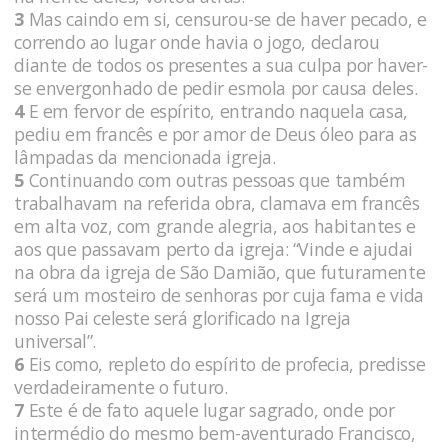
3
Mas caindo em si, censurou-se de haver pecado, e
correndo ao lugar onde havia o jogo, declarou
diante de todos os presentes a sua culpa por haver-
se envergonhado de pedir esmola por causa deles.
4
E em fervor de espírito, entrando naquela casa,
pediu em francês e por amor de Deus óleo para as
lâmpadas da mencionada igreja.
5
Continuando com outras pessoas que também
trabalhavam na referida obra, clamava em francês
em alta voz, com grande alegria, aos habitantes e
aos que passavam perto da igreja: “Vinde e ajudai
na obra da igreja de São Damião, que futuramente
será um mosteiro de senhoras por cuja fama e vida
nosso Pai celeste será glorificado na Igreja
universal”.
6
Eis como, repleto do espírito de profecia, predisse
verdadeiramente o futuro.
7
Este é de fato aquele lugar sagrado, onde por
intermédio do mesmo bem-aventurado Francisco,