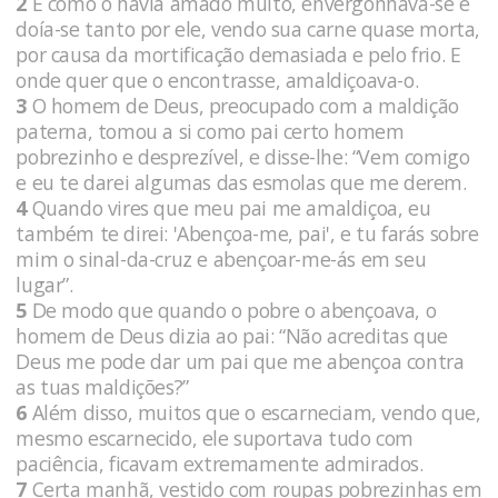
2
E como o havia amado muito, envergonhava-se e
doía-se tanto por ele, vendo sua carne quase morta,
por causa da mortificação demasiada e pelo frio. E
onde quer que o encontrasse, amaldiçoava-o.
3
O homem de Deus, preocupado com a maldição
paterna, tomou a si como pai certo homem
pobrezinho e desprezível, e disse-lhe: “Vem comigo
e eu te darei algumas das esmolas que me derem.
4
Quando vires que meu pai me amaldiçoa, eu
também te direi: 'Abençoa-me, pai', e tu farás sobre
mim o sinal-da-cruz e abençoar-me-ás em seu
lugar”.
5
De modo que quando o pobre o abençoava, o
homem de Deus dizia ao pai: “Não acreditas que
Deus me pode dar um pai que me abençoa contra
as tuas maldições?”
6
Além disso, muitos que o escarneciam, vendo que,
mesmo escarnecido, ele suportava tudo com
paciência, ficavam extremamente admirados.
7
Certa manhã, vestido com roupas pobrezinhas em