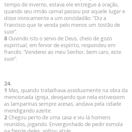
tempo de inverno, estava ele entregue à oração,
quando seu irmão carnal passou por aquele lugar e
disse ironicamente a um concidadão: “Diz a
Francisco que te venda pelo menos um tostão de
suor”.
8
Ouvindo isto o servo de Deus, cheio de gozo
espiritual, em fervor de espírito, respondeu em
francês: “Venderei ao meu Senhor, bem caro, este
suor”.
24.
1
Mas, quando trabalhava assiduamente na obra da
mencionada igreja, desejando que nela estivessem
as lamparinas sempre acesas, andava pela cidade
mendigando azeite.
2
Chegou perto de uma casa e viu lá homens
reunidos, jogando. Envergonhado de pedir esmola
na frente deles, voltou atrás.