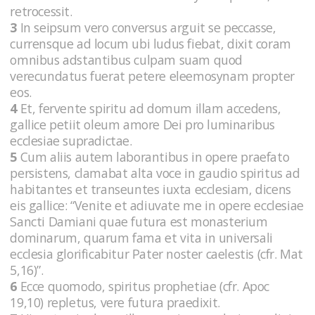
retrocessit.
3
In seipsum vero conversus arguit se peccasse,
currensque ad locum ubi ludus fiebat, dixit coram
omnibus adstantibus culpam suam quod
verecundatus fuerat petere eleemosynam propter
eos.
4
Et, fervente spiritu ad domum illam accedens,
gallice petiit oleum amore Dei pro luminaribus
ecclesiae supradictae.
5
Cum aliis autem laborantibus in opere praefato
persistens, clamabat alta voce in gaudio spiritus ad
habitantes et transeuntes iuxta ecclesiam, dicens
eis gallice: “Venite et adiuvate me in opere ecclesiae
Sancti Damiani quae futura est monasterium
dominarum, quarum fama et vita in universali
ecclesia glorificabitur Pater noster caelestis (cfr. Mat
5,16)”.
6
Ecce quomodo, spiritus prophetiae (cfr. Apoc
19,10) repletus, vere futura praedixit.