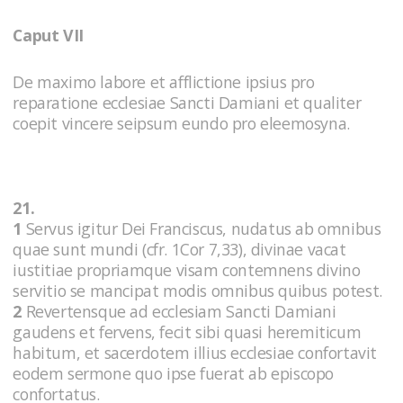
Caput VII
De maximo labore et afflictione ipsius pro
reparatione ecclesiae Sancti Damiani et qualiter
coepit vincere seipsum eundo pro eleemosyna.
21.
1
Servus igitur Dei Franciscus, nudatus ab omnibus
quae sunt mundi (cfr. 1Cor 7,33), divinae vacat
iustitiae propriamque visam contemnens divino
servitio se mancipat modis omnibus quibus potest.
2
Revertensque ad ecclesiam Sancti Damiani
gaudens et fervens, fecit sibi quasi heremiticum
habitum, et sacerdotem illius ecclesiae confortavit
eodem sermone quo ipse fuerat ab episcopo
confortatus.