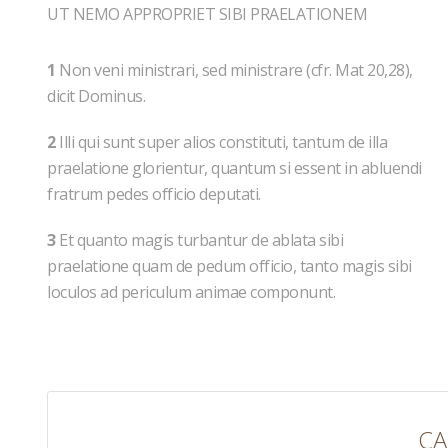
UT NEMO APPROPRIET SIBI PRAELATIONEM
1
Non veni ministrari, sed ministrare (cfr. Mat 20,28),
dicit Dominus.
2
Illi qui sunt super alios constituti, tantum de illa
praelatione glorientur, quantum si essent in abluendi
fratrum pedes officio deputati.
3
Et quanto magis turbantur de ablata sibi
praelatione quam de pedum officio, tanto magis sibi
loculos ad periculum animae componunt.
CA