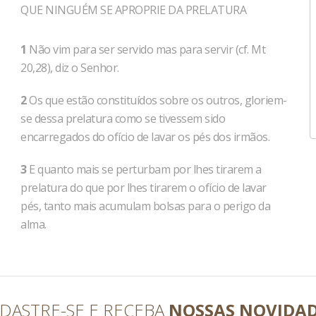
QUE NINGUÉM SE APROPRIE DA PRELATURA
1
Não vim para ser servido mas para ser­vir (cf. Mt
20,28), diz o Senhor.
2
Os que estão constituídos sobre os ou­tros, gloriem-
se dessa prelatura como se ti­vessem sido
encarregados do ofício de lavar os pés dos irmãos.
3
E quanto mais se pertur­bam por lhes tirarem a
prelatura do que por lhes tirarem o ofício de lavar
pés, tanto mais acumulam bolsas para o perigo da
alma.
DASTRE-SE E RECEBA
NOSSAS NOVIDA