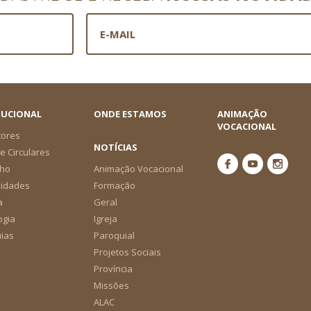
TUCIONAL
ONDE ESTAMOS
ANIMAÇÃO
VOCACIONAL
tores
NOTÍCIAS
e Circulares
ho
Animação Vocacional
nidades
Formação
a
Geral
ogia
Igreja
ias
Paroquial
Projetos Sociais
Província
Missões
ALAC