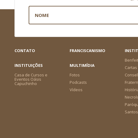
CONTATO
FRANCISCANISMO
INSTI
Benfei
INSTITUIÇÕES
MULTIMÍDIA
Cartas 
Casa de Cursos e
Fotos
Consel
Eventos Oásis
Podcasts
Frater
Capuchinho
Vídeos
Históri
Necrol
Paróqu
Santos