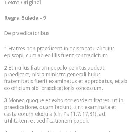
Texto Original
Regra Bulada - 9
De praedicatoribus
1
Fratres non praedicent in episcopatu alicuius
episcopi, cum ab eo illis fuerit contradictum.
2
Et nullus fratrum populo penitus audeat
praedicare, nisi a ministro generali huius
fraternitatis fuerit examinatus et approbatus, et ab
eo officium sibi praedicationis concessum.
3
Moneo quoque et exhortor eosdem fratres, ut in
praedicatione, quam faciunt, sint examinata et
casta eorum eloquia (cfr. Ps 11,7; 17,31), ad
utilitatem et aedificationem populi,