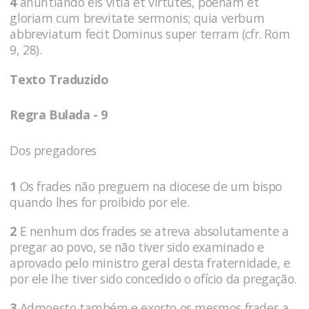
4
anuntiando eis vitia et virtutes, poenam et
gloriam cum brevitate sermonis; quia verbum
abbreviatum fecit Dominus super terram (cfr. Rom
9, 28).
Texto Traduzido
Regra Bulada - 9
Dos pregadores
1
Os frades não preguem na diocese de um bispo
quando lhes for proibido por ele.
2
E nenhum dos frades se atreva absolutamente a
pregar ao povo, se não tiver sido examinado e
aprovado pelo ministro geral desta fraternidade, e
por ele lhe tiver sido concedido o ofício da pregação.
3
Admoesto também e exorto os mesmos frades a