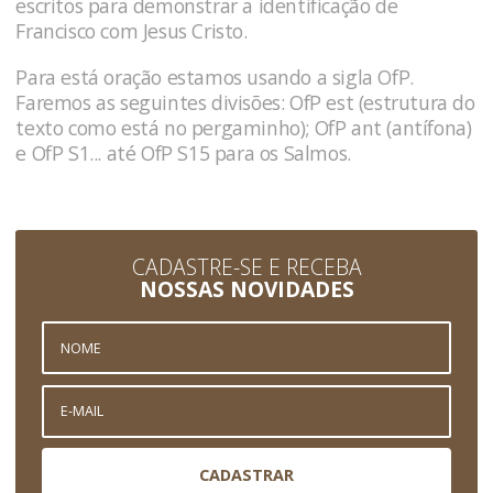
escritos para demonstrar a identificação de
Francisco com Jesus Cristo.
Para está oração estamos usando a sigla OfP.
Faremos as seguintes divisões: OfP est (estrutura do
texto como está no pergaminho); OfP ant (antífona)
e OfP S1... até OfP S15 para os Salmos.
CADASTRE-SE E RECEBA
NOSSAS NOVIDADES
CADASTRAR