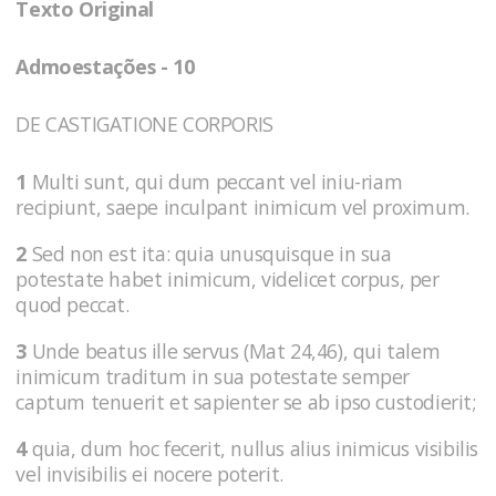
Texto Original
Admoestações - 10
DE CASTIGATIONE CORPORIS
1
Multi sunt, qui dum peccant vel iniu-riam
recipiunt, saepe inculpant inimicum vel proximum.
2
Sed non est ita: quia unusquisque in sua
potestate habet inimicum, videlicet corpus, per
quod peccat.
3
Unde beatus ille servus (Mat 24,46), qui talem
inimicum traditum in sua potestate semper
captum tenuerit et sapienter se ab ipso custodierit;
4
quia, dum hoc fecerit, nullus alius inimicus visibilis
vel invisibilis ei nocere poterit.