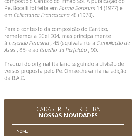
composto o Cântico do Irmão Sol. A publicação do
Pe. Bocalli foi feita em
Forma Sororum
14 (1977) e
em
Collectanea Francescana
48 (1978).
Para o contexto da composição do Cântico,
remetemos a
2Cel 204
, mas principalmente
à
Legenda Perusina
, 45
(equivalente à
Compilação de
Assis
, 85
) e ao
Espelho da Perfeição
, 90
.
Traduzi do original italiano seguindo a divisão de
versos proposta pelo Pe. Omaechevarria na edição
da B.A.C.
CADASTRE-SE E RECEBA
NOSSAS NOVIDADES