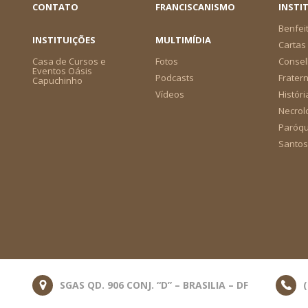
CONTATO
FRANCISCANISMO
INSTI
Benfei
INSTITUIÇÕES
MULTIMÍDIA
Cartas 
Casa de Cursos e
Fotos
Consel
Eventos Oásis
Podcasts
Frater
Capuchinho
Vídeos
Históri
Necrol
Paróqu
Santos
SGAS QD. 906 CONJ. “D” – BRASILIA – DF