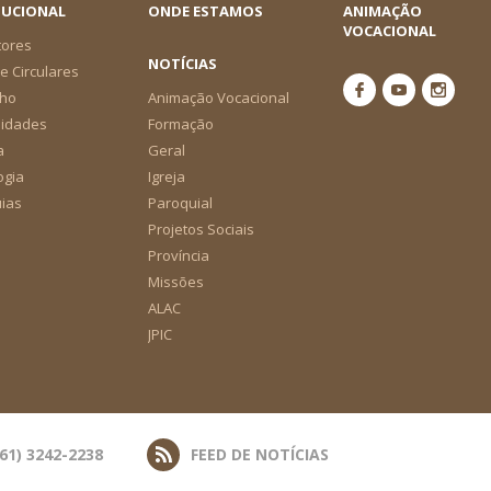
TUCIONAL
ONDE ESTAMOS
ANIMAÇÃO
VOCACIONAL
tores
NOTÍCIAS
e Circulares
ho
Animação Vocacional
nidades
Formação
a
Geral
ogia
Igreja
ias
Paroquial
Projetos Sociais
Província
Missões
ALAC
JPIC
(61) 3242-2238
FEED DE NOTÍCIAS