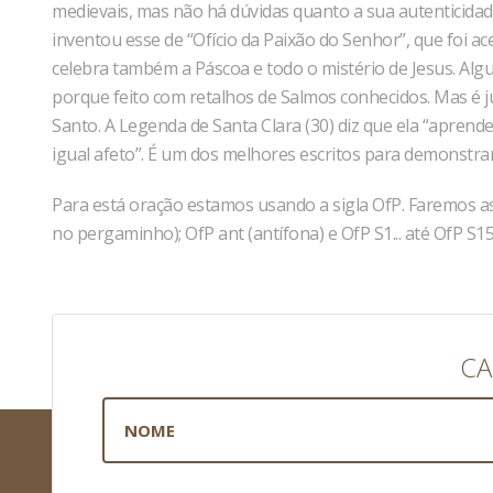
medievais, mas não há dúvidas quanto a sua autenticid
inventou esse de “Ofício da Paixão do Senhor”, que foi 
celebra também a Páscoa e todo o mistério de Jesus. Al
porque feito com retalhos de Salmos conhecidos. Mas é ju
Santo. A Legenda de Santa Clara (30) diz que ela “aprend
igual afeto”. É um dos melhores escritos para demonstrar 
Para está oração estamos usando a sigla OfP. Faremos as 
no pergaminho); OfP ant (antífona) e OfP S1... até OfP S1
CA