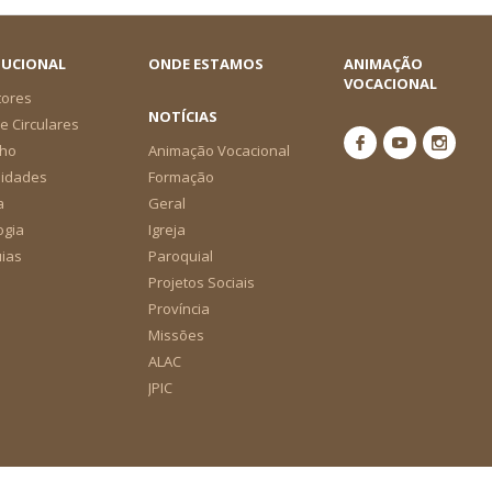
TUCIONAL
ONDE ESTAMOS
ANIMAÇÃO
VOCACIONAL
tores
NOTÍCIAS
e Circulares
ho
Animação Vocacional
nidades
Formação
a
Geral
ogia
Igreja
ias
Paroquial
Projetos Sociais
Província
Missões
ALAC
JPIC