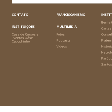
CONTATO
FRANCISCANISMO
INSTI
Benfei
INSTITUIÇÕES
MULTIMÍDIA
Cartas 
Casa de Cursos e
Fotos
Consel
Eventos Oásis
Podcasts
Frater
Capuchinho
Vídeos
Históri
Necrol
Paróqu
Santos