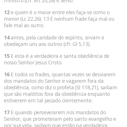
ministro (cfr. Mt 20,26) e servo;
12
e quem é o maior entre eles faça-se como o
menor (Lc 22,26). 13 E nenhum frade faça mal ou
fale mal ao outro;
14
antes, pela caridade do espírito, sirvam e
obedeçam uns aos outros (cfr. Gl 5,13).
15
E esta é a verdadeira e santa obediência de
nosso Senhor Jesus Cristo.
16
E todos os frades, quantas vezes se desviarem
dos mandatos do Senhor e vagarem fora da
obediência, como diz o profeta (Sl 118,21), saibam
que são malditos fora da obediência enquanto
estiverem em tal pecado cientemente.
17
E quando perseverarem nos mandatos do
Senhor, que prometeram pelo santo evangelho e
por sua vida, saibam que estão na verdadeira