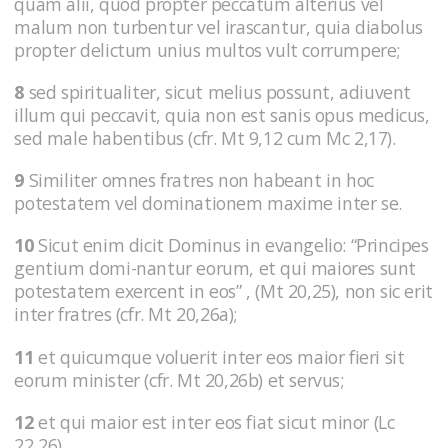
quam alii, quod propter peccatum alterius vel
malum non turbentur vel irascantur, quia diabolus
propter delictum unius multos vult corrumpere;
8
sed spiritualiter, sicut melius possunt, adiuvent
illum qui peccavit, quia non est sanis opus medicus,
sed male habentibus (cfr. Mt 9,12 cum Mc 2,17).
9
Similiter omnes fratres non habeant in hoc
potestatem vel dominationem maxime inter se.
10
Sicut enim dicit Dominus in evangelio: “Principes
gentium domi-nantur eorum, et qui maiores sunt
potestatem exercent in eos” , (Mt 20,25), non sic erit
inter fratres (cfr. Mt 20,26a);
11
et quicumque voluerit inter eos maior fieri sit
eorum minister (cfr. Mt 20,26b) et servus;
12
et qui maior est inter eos fiat sicut minor (Lc
22,26).