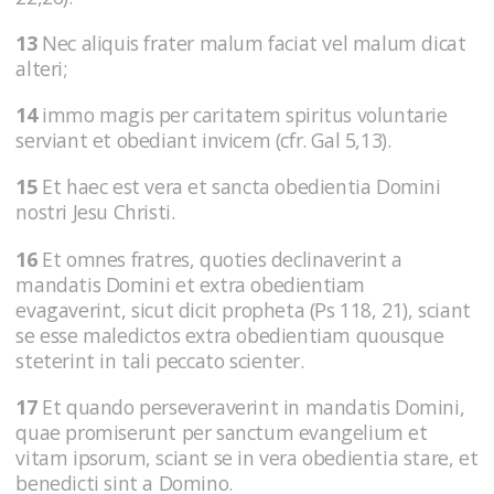
13
Nec aliquis frater malum faciat vel malum dicat
alteri;
14
immo magis per caritatem spiritus voluntarie
serviant et obediant invicem (cfr. Gal 5,13).
15
Et haec est vera et sancta obedientia Domini
nostri Jesu Christi.
16
Et omnes fratres, quoties declinaverint a
mandatis Domini et extra obedientiam
evagaverint, sicut dicit propheta (Ps 118, 21), sciant
se esse maledictos extra obedientiam quousque
steterint in tali peccato scienter.
17
Et quando perseveraverint in mandatis Domini,
quae promiserunt per sanctum evangelium et
vitam ipsorum, sciant se in vera obedientia stare, et
benedicti sint a Domino.