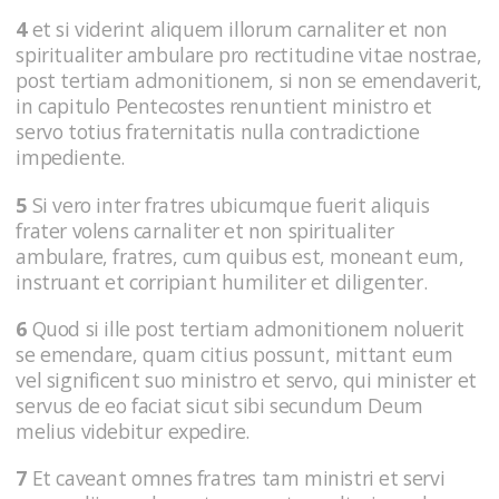
4
et si viderint aliquem illorum carnaliter et non
spiritualiter ambulare pro rectitudine vitae nostrae,
post tertiam admonitionem, si non se emendaverit,
in capitulo Pentecostes renuntient ministro et
servo totius fraternitatis nulla contradictione
impediente.
5
Si vero inter fratres ubicumque fuerit aliquis
frater volens carnaliter et non spiritualiter
ambulare, fratres, cum quibus est, moneant eum,
instruant et corripiant humiliter et diligenter.
6
Quod si ille post tertiam admonitionem noluerit
se emendare, quam citius possunt, mittant eum
vel significent suo ministro et servo, qui minister et
servus de eo faciat sicut sibi secundum Deum
melius videbitur expedire.
7
Et caveant omnes fratres tam ministri et servi