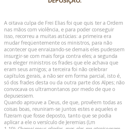
DEPOSIÇÃO.
A oitava culpa de Frei Elias foi que quis ter a Ordem
nas mãos com violência, e para poder conseguir
isso, recorreu a muitas astúcias: a primeira era
mudar freqüentemente os ministros, para não
acontecer que enraizando-se demais eles pudessem
insurgir-se com mais força contra eles; a segunda
era eleger ministros os frades que ele achava que
eram seus amigos; a terceira foi não celebrar
capítulos gerais, a não ser em forma parcial, isto é,
só dos frades desta ou da outra parte dos Alpes; não
convocava os ultramontanos por medo de que o
depusessem.
Quando aprouve a Deus, de que, provêem todas as
coisas boas, reuniram-se juntos estes e aqueles e
fizeram que fosse deposto, tanto que se podia
aplicar a ele o versículo de Jeremias (Lm
1,19):
Chamei meus aliados, mas eles me atraiçoaram
.