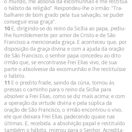
o mundo, me absolva da excomunhão e me restitua
o hábito da religião”. Respondeu-lhe o irmão: “Tra­
balharei de bom grado pela tua salvação, se puder
conseguir essa graça”.
10
E, dirigindo-se do reino da Sicília ao papa, pediu-
lhe hu­mildemente por amor de Cristo e de São
Francisco a mencionada graça. E aconteceu que, por
disposição da graça divina e com a ajuda da oração
de São Francisco, o senhor papa concedeu ao dito
irmão que, se encontrasse Frei Elias vivo, de sua
parte o absolvesse da excomunhão e lhe restituísse
o hábito.
11
E o predito frade, saindo da cúria, tomou às
pressas o cami­nho para o reino da Sicília para
absolver a Frei Elias, como se diz mais acima; e com
a operação da virtude divina e pela súplica da
oração de São Francisco, o irmão encontrou-o vivo,
ele que dei­xara Frei Elias padecendo quase nas
últimas. E, recebida. a absol­vição papal e restituído
também o hábito, migrou para o Senhor. Acredita-