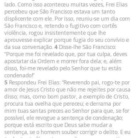
lado. Como isso aconteceu muitas vezes, Frei Elias
percebeu que São Francisco estava um tanto
displicente com ele. Por isso, reuniu-se um dia com
São Francisco e, retendo o fugitivo com cortês
violência, rogou insistente­mente que lhe
aprouvesse explicar porque fugia do seu convívio e
da sua conversação.
4
Disse-lhe São Francisco:
“Porque me foi revelado que, por tua culpa, deves
apostatar da Ordem e morrer fora dela; e, além
disso, foi-me revelado pelo Senhor que tu estás
condenado!”
5
Respondeu Frei Elias: “Reverendo pai, rogo-te por
amor de Jesus Cristo que não me rejeites por causa
disso; mas, como bom pastor, a exemplo de Cristo,
procura tua o­velha que pereceu; e derrama por
mim tuas santas preces ao Se­nhor para que, se for
possível, ele revogue a sentença de condena­ção;
porque está escrito que Deus sabe mudar a
sentença, se o ho­mem souber corrigir o delito. E eu