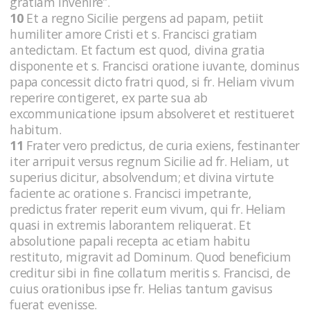
gratiam invenire”.
10
Et a regno Sicilie pergens ad papam, petiit
humiliter amore Cristi et s. Francisci gratiam
antedictam. Et factum est quod, divina gratia
disponente et s. Francisci oratione iuvante, dominus
papa concessit dicto fratri quod, si fr. Heliam vivum
reperire contigeret, ex parte sua ab
excommunicatione ipsum absolveret et restitueret
habitum.
11
Frater vero predictus, de curia exiens, festinanter
iter arripuit versus regnum Sicilie ad fr. Heliam, ut
superius dicitur, absolvendum; et divina virtute
faciente ac oratione s. Francisci impetrante,
predictus frater reperit eum vivum, qui fr. Heliam
quasi in extremis laborantem reliquerat. Et
absolutione papali recepta ac etiam habitu
restituto, migravit ad Dominum. Quod beneficium
creditur sibi in fine collatum meritis s. Francisci, de
cuius orationibus ipse fr. Helias tantum gavisus
fuerat evenisse.