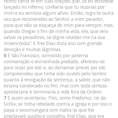
tenho tanta fé em tuas orações que, se eu estivesse
lançado no inferno, confiaria que tu rezarias por
mim e eu sentiria algum alívio. Então, rogo-te outra
vez que recomendes ao Senhor a mim pecador,
para que não se esqueça de mim para sempre; mas,
quando chegar o fim de mi­nha vida, ele, que veio
salvar os pecadores; se digne receber-me na sua
misericórdia”. E Frei Elias dizia isso com grande
devoção e muitas lágrimas.
6
E São Francisco, comovido por paterna
comiseração e en­tranhada piedade, ofereceu-se
para rezar por ele; e, ao derramar preces por ele,
compreendeu que tinha sido ouvido pelo Senhor
quanto à revogação da sentença, a saber, que não
estaria condenado no fim, mas com toda certeza
apostataria e terminaria a vida fora da Ordem.
7
E assim aconteceu. Pois, como Frederico, rei da
Sicília, se tinha rebelado contra a Igreja e por isso o
papa o excomungara com todos os que lhe
prestavam auxílio e conselho, Frei Elias, que era