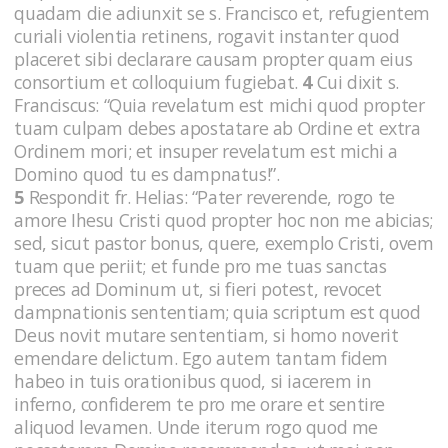
quadam die adiunxit se s. Francisco et, refugientem
curiali violentia retinens, rogavit instanter quod
placeret sibi declarare causam propter quam eius
consortium et colloquium fugiebat.
4
Cui dixit s.
Franciscus: “Quia revelatum est michi quod propter
tuam culpam debes apostatare ab Ordine et extra
Ordinem mori; et insuper revelatum est michi a
Domino quod tu es dampnatus!”.
5
Respondit fr. Helias: “Pater reverende, rogo te
amore Ihesu Cristi quod propter hoc non me abicias;
sed, sicut pastor bonus, quere, exemplo Cristi, ovem
tuam que periit; et funde pro me tuas sanctas
preces ad Dominum ut, si fieri potest, revocet
dampnationis sententiam; quia scriptum est quod
Deus novit mutare sententiam, si homo noverit
emendare delictum. Ego autem tantam fidem
habeo in tuis orationibus quod, si iacerem in
inferno, confiderem te pro me orare et sentire
aliquod levamen. Unde iterum rogo quod me