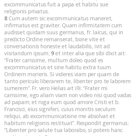
excommunicatus fuit a papa et habitu sue
religionis privatus.
8
Cum autem sic excommunicatus maneret,
infirmatus est graviter. Quam infirmitatem cum
audisset quidam suus germanus, fr. laicus, qui in
predicto Ordine remanserat, bone vite et
conversationis honeste et laudabilis, ivit ad
visitandum ipsum;
9
et inter alia que sibi dixit ait:
“Frater carissime, multum doleo quod es
excommunicatus et sine habitu extra tuum
Ordinem morieris. Si videres viam per quam de
tanto periculo liberarem te, libenter pro te laborem
sumerem”. Fr. vero Helias ait illi: “Frater mi
carissime, ego aliam viam non video nisi quod vadas
ad papam; et roga eum quod amore Cristi et b.
Francisci, eius signiferi, cuius monitis seculum
reliqui, ab excommunicatione me absolvat et
habitum religionis restituat”. Respondit germanus:
“Libenter pro salute tua laborabo, si potero hanc