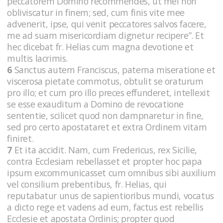
peccatorem Domino recommendes, ut mei non
obliviscatur in finem; sed, cum finis vite mee
advenerit, ipse, qui venit peccatores salvos facere,
me ad suam misericordiam dignetur recipere”. Et
hec dicebat fr. Helias cum magna devotione et
multis lacrimis.
6
Sanctus autem Franciscus, paterna miseratione et
viscerosa pietate commotus, obtulit se oraturum
pro illo; et cum pro illo preces effunderet, intellexit
se esse exauditum a Domino de revocatione
sententie, scilicet quod non dampnaretur in fine,
sed pro certo apostataret et extra Ordinem vitam
finiret.
7
Et ita accidit. Nam, cum Fredericus, rex Sicilie,
contra Ecclesiam rebellasset et propter hoc papa
ipsum excommunicasset cum omnibus sibi auxilium
vel consilium prebentibus, fr. Helias, qui
reputabatur unus de sapientioribus mundi, vocatus
a dicto rege et vadens ad eum, factus est rebellis
Ecclesie et apostata Ordinis; propter quod