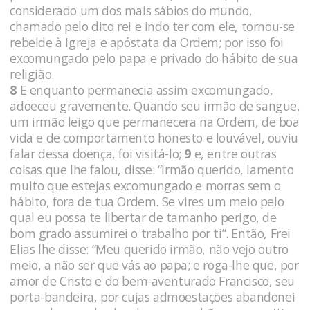
considerado um dos mais sábios do mun­do,
chamado pelo dito rei e indo ter com ele, tornou-se
rebelde à Igreja e apóstata da Ordem; por isso foi
excomungado pelo papa e privado do hábito de sua
religião.
8
E enquanto permanecia assim excomungado,
adoeceu gra­vemente. Quando seu irmão de sangue,
um irmão leigo que perma­necera na Ordem, de boa
vida e de comportamento honesto e louvável, ouviu
falar dessa doença, foi visitá-lo;
9
e, entre outras
coisas que lhe falou, disse: “Irmão querido, lamento
muito que estejas excomungado e morras sem o
hábito, fora de tua Ordem. Se vires um meio pelo
qual eu possa te libertar de tamanho perigo, de
bom grado assumirei o trabalho por ti”. Então, Frei
Elias lhe disse: “Meu querido irmão, não vejo outro
meio, a não ser que vás ao papa; e roga-lhe que, por
amor de Cris­to e do bem-aventurado Francisco, seu
porta-bandeira, por cujas admoestações abandonei