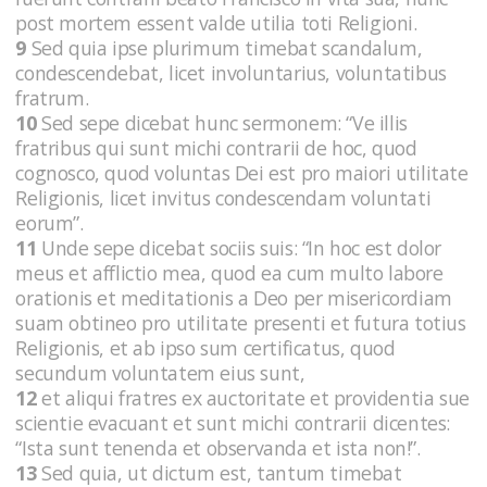
post mortem essent valde utilia toti Religioni.
9
Sed quia ipse plurimum timebat scandalum,
condescendebat, licet involuntarius, voluntatibus
fratrum.
10
Sed sepe dicebat hunc sermonem: “Ve illis
fratribus qui sunt michi contrarii de hoc, quod
cognosco, quod voluntas Dei est pro maiori utilitate
Religionis, licet invitus condescendam voluntati
eorum”.
11
Unde sepe dicebat sociis suis: “In hoc est dolor
meus et afflictio mea, quod ea cum multo labore
orationis et meditationis a Deo per misericordiam
suam obtineo pro utilitate presenti et futura totius
Religionis, et ab ipso sum certificatus, quod
secundum voluntatem eius sunt,
12
et aliqui fratres ex auctoritate et providentia sue
scientie evacuant et sunt michi contrarii dicentes:
“Ista sunt tenenda et observanda et ista non!”.
13
Sed quia, ut dictum est, tantum timebat