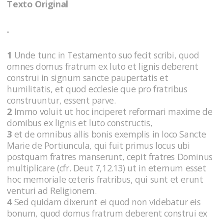
Texto Original
.
1
Unde tunc in Testamento suo fecit scribi, quod
omnes domus fratrum ex luto et lignis deberent
construi in signum sancte paupertatis et
humilitatis, et quod ecclesie que pro fratribus
construuntur, essent parve.
2
Immo voluit ut hoc inciperet reformari maxime de
domibus ex lignis et luto constructis,
3
et de omnibus allis bonis exemplis in loco Sancte
Marie de Portiuncula, qui fuit primus locus ubi
postquam fratres manserunt, cepit fratres Dominus
multiplicare (cfr. Deut 7,12.13) ut in eternum esset
hoc memoriale ceteris fratribus, qui sunt et erunt
venturi ad Religionem.
4
Sed quidam dixerunt ei quod non videbatur eis
bonum, quod domus fratrum deberent construi ex