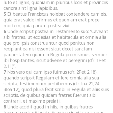
luto et lignis, quoniam in pluribus locis et provinciis
cariora sint ligna lapidibus.
5
Et beatus Franciscus nolebat contendere cum eis,
quia erat valde infirmus et quoniam erat prope
mortem, quia parum postea vixit.
6
Unde scripsit postea in Testamento suo: “Caveant
sibi fratres, ut ecclesias et habitacula et omnia alia
que pro ipsis construuntur quod penitus non
recipiant ea nisi essent sicut decet sanctam
paupertatem quam in Regula promisimus, semper
ibi hospitantes, sicut advene et peregrini (cfr. 1Pet
2,11)”.
7
Nos vero qui cum ipso fuimus (cfr. 2Pet 2,18),
quando scripsit Regulam et fere omnia alia sua
scripta, testimonium perhibemus (cfr. Ioa 21,24;
3Ioa 12), quod plura fecit scribi in Regula et aliis suis
scriptis, de quibus quidam fratres fuerunt sibi
contrarii, et maxime prelati.
8
Unde accidit quod in hiis, in quibus fratres
fuerunt contrarii beato Francisco in vita sua, nunc