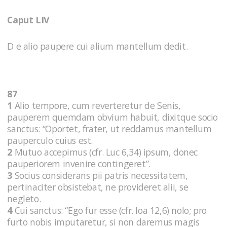
Caput LIV
D e alio paupere cui alium mantellum dedit.
87
1
Alio tempore, cum reverteretur de Senis,
pauperem quemdam obvium habuit, dixitque socio
sanctus: “Oportet, frater, ut reddamus mantellum
pauperculo cuius est.
2
Mutuo accepimus (cfr. Luc 6,34) ipsum, donec
pauperiorem invenire contingeret”.
3
Socius considerans pii patris necessitatem,
pertinaciter obsistebat, ne provideret alii, se
negleto.
4
Cui sanctus: “Ego fur esse (cfr. Ioa 12,6) nolo; pro
furto nobis imputaretur, si non daremus magis