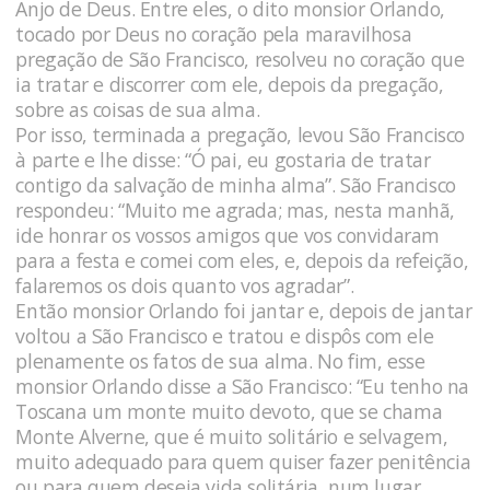
Anjo de Deus. Entre eles, o dito monsior Orlando,
tocado por Deus no coração pela maravilhosa
pregação de São Francisco, resolveu no coração que
ia tratar e discorrer com ele, depois da pregação,
sobre as coisas de sua alma.
Por isso, terminada a pregação, levou São Francisco
à parte e lhe disse: “Ó pai, eu gostaria de tratar
contigo da salvação de minha alma”. São Francisco
respondeu: “Muito me agrada; mas, nesta manhã,
ide honrar os vossos amigos que vos convidaram
para a festa e comei com eles, e, depois da refeição,
falaremos os dois quanto vos agradar”.
Então monsior Orlando foi jantar e, depois de jantar
voltou a São Francisco e tratou e dispôs com ele
plenamente os fatos de sua alma. No fim, esse
monsior Orlando disse a São Francisco: “Eu tenho na
Toscana um monte muito devoto, que se chama
Monte Alverne, que é muito solitário e selvagem,
muito adequado para quem quiser fazer penitência
ou para quem deseja vida solitária, num lugar