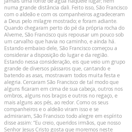
jamais uma fonte de água naquele lugar; nem
numa grande distância dali. Feito isso, São Francisco
com o aldeão e com os companheiros agradeceram
a Deus pelo milagre mostrado; e foram adiante.
Quando chegaram perto do pé da própria rocha do
Alverne, São Francisco quis repousar um pouco sob
um carvalho que havia no caminho, e ainda há.
Estando embaixo dele, São Francisco começou a
considerar a disposição do lugar e da região.
Estando nessa consideração, eis que veio um grupo
grande de diversos pássaros que, cantando e
batendo as asas, mostravam todos muita festa e
alegria. Cercaram São Francisco de tal modo que
alguns ficaram em cima de sua cabeça, outros nos
ombros, alguns nos braços e outros no regaço, e
mais alguns aos pés, ao redor. Como os seus
companheiros e o aldeão viram isso e se
admiraram, São Francisco todo alegre em espírito
disse assim: “Eu creio, queridos irmãos, que nosso
Senhor Jesus Cristo gosta que moremos neste