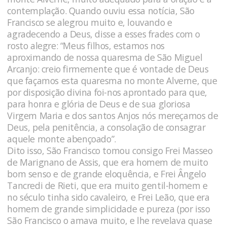
contemplação. Quando ouviu essa notícia, São
Francisco se alegrou muito e, louvando e
agradecendo a Deus, disse a esses frades com o
rosto alegre: “Meus filhos, estamos nos
aproximando de nossa quaresma de São Miguel
Arcanjo: creio firmemente que é vontade de Deus
que façamos esta quaresma no monte Alverne, que
por disposição divina foi-nos aprontado para que,
para honra e glória de Deus e de sua gloriosa
Virgem Maria e dos santos Anjos nós mereçamos de
Deus, pela penitência, a consolação de consagrar
aquele monte abençoado”.
Dito isso, São Francisco tomou consigo Frei Masseo
de Marignano de Assis, que era homem de muito
bom senso e de grande eloquência, e Frei Ângelo
Tancredi de Rieti, que era muito gentil-homem e
no século tinha sido cavaleiro, e Frei Leão, que era
homem de grande simplicidade e pureza (por isso
São Francisco o amava muito, e lhe revelava quase