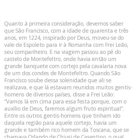
Quanto à primeira consideração, devemos saber
que São Francisco, com a idade de quarenta e três
anos, em 1224, inspirado por Deus, moveu-se do
vale de Espoleto para ir à Romanha com Frei Leão,
seu companheiro. E na viagem passou ao pé do
castelo de Montefeltro, onde havia então um
grande banquete com cortejo pela cavalaria nova
de um dos condes de Montefeltro. Quando São
Francisco soube dessa solenidade que ali se
realizava, e que lá estavam reunidos muitos gentis-
homens de diversos países, disse a Frei Leão:
“Vamos lá em cima para essa festa porque, com o
auxílio de Deus, faremos algum fruto espiritual”.
Entre os outros gentis-homens que tinham ido
daquela região para aquele cortejo, havia um
grande e também rico homem da Toscana, que se
chamava Orlando de Chiusi de Casentino, o qual,