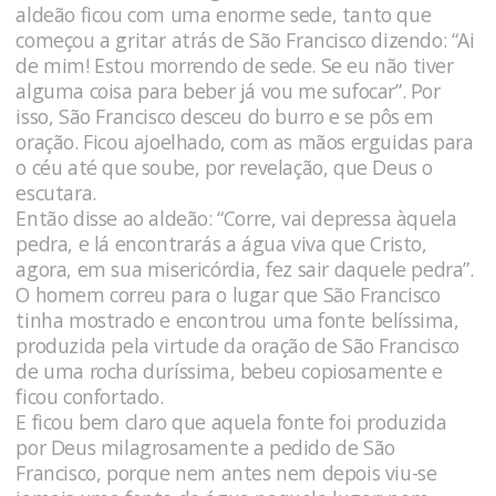
aldeão ficou com uma enorme sede, tanto que
começou a gritar atrás de São Francisco dizendo: “Ai
de mim! Estou morrendo de sede. Se eu não tiver
alguma coisa para beber já vou me sufocar”. Por
isso, São Francisco desceu do burro e se pôs em
oração. Ficou ajoelhado, com as mãos erguidas para
o céu até que soube, por revelação, que Deus o
escutara.
Então disse ao aldeão: “Corre, vai depressa àquela
pedra, e lá encontrarás a água viva que Cristo,
agora, em sua misericórdia, fez sair daquele pedra”.
O homem correu para o lugar que São Francisco
tinha mostrado e encontrou uma fonte belíssima,
produzida pela virtude da oração de São Francisco
de uma rocha duríssima, bebeu copiosamente e
ficou confortado.
E ficou bem claro que aquela fonte foi produzida
por Deus milagrosamente a pedido de São
Francisco, porque nem antes nem depois viu-se