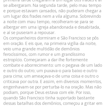
se albergaram. Na segunda tarde, pelo mau tempo
e porque estavam cansados, não puderam chegar a
um lugar dos frades nem a vila alguma. Sobrevindo
a noite com mau tempo, recolheram-se para se
albergar em uma igreja abandonada e desabitada,
e aí se puseram a repousar.
Os companheiros dormiram e São Francisco se pôs
em oração. E eis que, na primeira vigília da noite,
veio uma grande multidão de demônios
ferocíssimos, com rumor e um grandíssimo
estropício. Começaram a dar-lhe fortemente
combate e aborrecimento: um o pegava de um lado
e outro do outro; um puxava-o para baixo e outro
para cima; um ameaçava-o de uma coisa e outro o
criticava por outra. E assim, em diversos momentos,
engenhavam-se por perturba-lo na oração. Mas não
podiam, porque Deus estava com ele. Por isso,
quando São Francisco tinha suportado bastante
dessas batalhas dos demônios, começou a gritar em