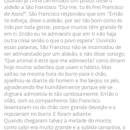
Quando já tinha caminhado um pouco, disse o
aldeão a São Francisco: “Diz-me, tu és Frei Francisco
de Assis?”. São Francisco respondeu que sim. “Então
te esforça, disse o aldeão, por ser tão bom como és
tido por toda gente, porque muitos têm grande fé
em ti. Então eu te admoesto que em ti não haja
outra coisa senão o que o povo espera”. Ouvindo
essas palavras, São Francisco não se incomodou de
ser admoestado por um aldeão, e não disse consigo:
“Que animal é este que me admoesta? como diriam
hoje muitos soberbos que usam o hábito. Mas
saltou na mesma hora do burro para o chão,
ajoelhou-se diante do homem e lhe beijou os pés,
agradecendo-lhe humildemente porque ele se
dignara admoesta-lo tão caridosamente. Então o
vilão, com os companheiros São Francisco
levantaram-no do chão com grande devoção e o
repuseram no burro. E foram adiante.
Quando chegaram talvez à metade do monte,
como calor era muito grande e a subida cansativa, o