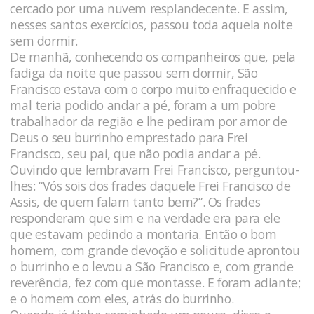
cercado por uma nuvem resplandecente. E assim,
nesses santos exercícios, passou toda aquela noite
sem dormir.
De manhã, conhecendo os companheiros que, pela
fadiga da noite que passou sem dormir, São
Francisco estava com o corpo muito enfraquecido e
mal teria podido andar a pé, foram a um pobre
trabalhador da região e lhe pediram por amor de
Deus o seu burrinho emprestado para Frei
Francisco, seu pai, que não podia andar a pé.
Ouvindo que lembravam Frei Francisco, perguntou-
lhes: “Vós sois dos frades daquele Frei Francisco de
Assis, de quem falam tanto bem?”. Os frades
responderam que sim e na verdade era para ele
que estavam pedindo a montaria. Então o bom
homem, com grande devoção e solicitude aprontou
o burrinho e o levou a São Francisco e, com grande
reverência, fez com que montasse. E foram adiante;
e o homem com eles, atrás do burrinho.