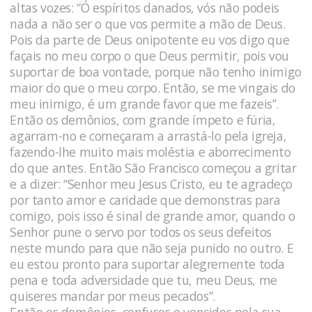
altas vozes: “Ó espíritos danados, vós não podeis
nada a não ser o que vos permite a mão de Deus.
Pois da parte de Deus onipotente eu vos digo que
façais no meu corpo o que Deus permitir, pois vou
suportar de boa vontade, porque não tenho inimigo
maior do que o meu corpo. Então, se me vingais do
meu inimigo, é um grande favor que me fazeis”.
Então os demônios, com grande ímpeto e fúria,
agarram-no e começaram a arrastá-lo pela igreja,
fazendo-lhe muito mais moléstia e aborrecimento
do que antes. Então São Francisco começou a gritar
e a dizer: “Senhor meu Jesus Cristo, eu te agradeço
por tanto amor e caridade que demonstras para
comigo, pois isso é sinal de grande amor, quando o
Senhor pune o servo por todos os seus defeitos
neste mundo para que não seja punido no outro. E
eu estou pronto para suportar alegremente toda
pena e toda adversidade que tu, meu Deus, me
quiseres mandar por meus pecados”.
Então os demônios, confusos e vencidos pela sua