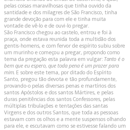
pelas coisas maravilhosas que tinha ouvido da
santidade e dos milagres de São Francisco, tinha
grande devoção para com ele e tinha muita
vontade de vê-lo e de ouvi-lo pregar.
São Francisco chegou ao castelo, entrou e foi à
praça, onde estava reunida toda a multidão dos
gentis-homens, e com fervor de espírito subiu sobre
um murinho e começou a pregar, propondo como
tema da pregação esta palavra em vulgar:
Tanto é o
bem que eu espero, que toda pena é um prazer para
mim.
E sobre este tema, por ditado do Espírito
Santo, pregou tão devota e tão profundamente,
provando-o pelas diversas penas e martírios dos
santos Apóstolos e dos santos Mártires, e pelas
duras penitências dos santos Confessores, pelas
múltiplas tribulações e tentações das santas
Virgens e dos outros Santos, que toda as pessoas
estavam com os olhos e a mente suspensos olhando
para ele, e escutavam como se estivesse falando um