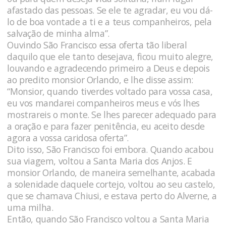
afastado das pessoas. Se ele te agradar, eu vou dá-
lo de boa vontade a ti e a teus companheiros, pela
salvação de minha alma”.
Ouvindo São Francisco essa oferta tão liberal
daquilo que ele tanto desejava, ficou muito alegre,
louvando e agradecendo primeiro a Deus e depois
ao predito monsior Orlando, e lhe disse assim:
“Monsior, quando tiverdes voltado para vossa casa,
eu vos mandarei companheiros meus e vós lhes
mostrareis o monte. Se lhes parecer adequado para
a oração e para fazer penitência, eu aceito desde
agora a vossa caridosa oferta”.
Dito isso, São Francisco foi embora. Quando acabou
sua viagem, voltou a Santa Maria dos Anjos. E
monsior Orlando, de maneira semelhante, acabada
a solenidade daquele cortejo, voltou ao seu castelo,
que se chamava Chiusi, e estava perto do Alverne, a
uma milha.
Então, quando São Francisco voltou a Santa Maria