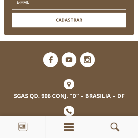
CADASTRAR
SGAS QD. 906 CONJ. “D” – BRASILIA – DF
(61) 3242-2238