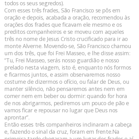
todos os seus segredos).
Com esses três frades, São Francisco se pôs em
oração e depois, acabada a oração, recomendou às
orações dos frades que ficavam ele mesmo e os
preditos companheiros e se moveu com aqueles
três no nome de Jesus Cristo crucificado para ir ao
monte Alverne. Movendo-se, São Francisco chamou
um dos três, que foi Frei Masseo, e lhe disse assim:
“Tu, Frei Masseo, serás nosso guardião e nosso
prelado nesta viagem, isto é, enquanto nós formos
e ficarmos juntos, e assim observaremos nosso
costume de dizermos o ofício, ou falar de Deus, ou
manter silêncio, não pensaremos antes nem em
comer nem em beber ou dormir: quando for hora
de nos abrigarmos, pediremos um pouco de pão e
vamos ficar e repousar no lugar que Deus nos
aprontar”.
Então esses três companheiros inclinaram a cabeça
e, fazendo o sinal da cruz, foram em frente.Na
primeira tarde chegaram a um lugar dos frades e aí