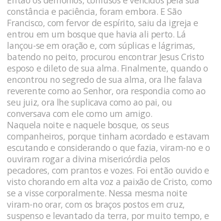
constância e paciência, foram embora. E São
Francisco, com fervor de espírito, saiu da igreja e
entrou em um bosque que havia ali perto. Lá
lançou-se em oração e, com súplicas e lágrimas,
batendo no peito, procurou encontrar Jesus Cristo
esposo e dileto de sua alma. Finalmente, quando o
encontrou no segredo de sua alma, ora lhe falava
reverente como ao Senhor, ora respondia como ao
seu juiz, ora lhe suplicava como ao pai, ou
conversava com ele como um amigo.
Naquela noite e naquele bosque, os seus
companheiros, porque tinham acordado e estavam
escutando e considerando o que fazia, viram-no e o
ouviram rogar a divina misericórdia pelos
pecadores, com prantos e vozes. Foi então ouvido e
visto chorando em alta voz a paixão de Cristo, como
se a visse corporalmente. Nessa mesma noite
viram-no orar, com os braços postos em cruz,
suspenso e levantado da terra, por muito tempo, e