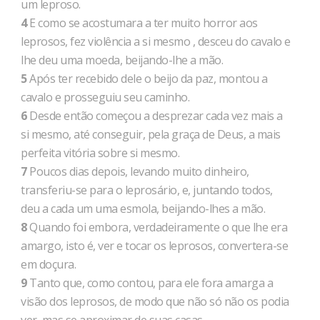
um leproso.
4
E como se acostumara a ter muito horror aos
leprosos, fez violência a si mesmo , desceu do cavalo e
lhe deu uma moeda, beijando-lhe a mão.
5
Após ter recebido dele o beijo da paz, montou a
cavalo e prosseguiu seu caminho.
6
Desde então começou a desprezar cada vez mais a
si mesmo, até conseguir, pela graça de Deus, a mais
perfeita vitória sobre si mesmo.
7
Poucos dias depois, levando muito dinheiro,
transferiu-se para o leprosário, e, juntando todos,
deu a cada um uma esmola, beijando-lhes a mão.
8
Quando foi embora, verdadeiramente o que lhe era
amargo, isto é, ver e tocar os leprosos, convertera-se
em doçura.
9
Tanto que, como contou, para ele fora amarga a
visão dos leprosos, de modo que não só não os podia