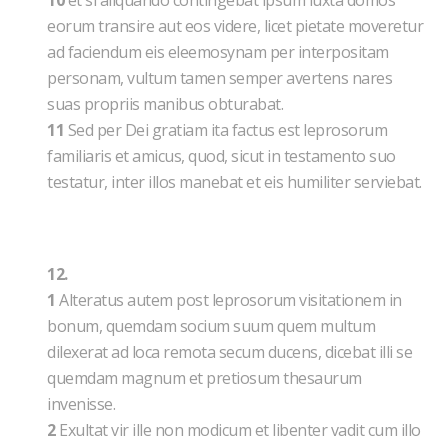
10
et si aliquando contingebat ipsum iuxta domos
eorum transire aut eos videre, licet pietate moveretur
ad faciendum eis eleemosynam per interpositam
personam, vultum tamen semper avertens nares
suas propriis manibus obturabat.
11
Sed per Dei gratiam ita factus est leprosorum
familiaris et amicus, quod, sicut in testamento suo
testatur, inter illos manebat et eis humiliter serviebat.
12.
1
Alteratus autem post leprosorum visitationem in
bonum, quemdam socium suum quem multum
dilexerat ad loca remota secum ducens, dicebat illi se
quemdam magnum et pretiosum thesaurum
invenisse.
2
Exultat vir ille non modicum et libenter vadit cum illo