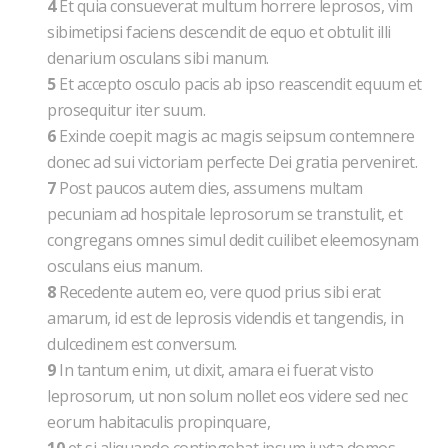
4
Et quia consueverat multum horrere leprosos, vim
sibimetipsi faciens descendit de equo et obtulit illi
denarium osculans sibi manum.
5
Et accepto osculo pacis ab ipso reascendit equum et
prosequitur iter suum.
6
Exinde coepit magis ac magis seipsum contemnere
donec ad sui victoriam perfecte Dei gratia perveniret.
7
Post paucos autem dies, assumens multam
pecuniam ad hospitale leprosorum se transtulit, et
congregans omnes simul dedit cuilibet eleemosynam
osculans eius manum.
8
Recedente autem eo, vere quod prius sibi erat
amarum, id est de leprosis videndis et tangendis, in
dulcedinem est conversum.
9
In tantum enim, ut dixit, amara ei fuerat visto
leprosorum, ut non solum nollet eos videre sed nec
eorum habitaculis propinquare,