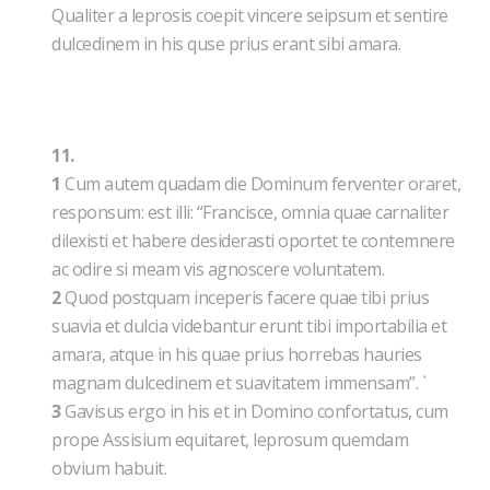
Qualiter a leprosis coepit vincere seipsum et sentire
dulcedinem in his quse prius erant sibi amara.
11.
1
Cum autem quadam die Dominum ferventer oraret,
responsum: est illi: “Francisce, omnia quae carnaliter
dilexisti et habere desiderasti oportet te contemnere
ac odire si meam vis agnoscere voluntatem.
2
Quod postquam inceperis facere quae tibi prius
suavia et dulcia videbantur erunt tibi importabilia et
amara, atque in his quae prius horrebas hauries
magnam dulcedinem et suavitatem immensam”. `
3
Gavisus ergo in his et in Domino confortatus, cum
prope Assisium equitaret, leprosum quemdam
obvium habuit.