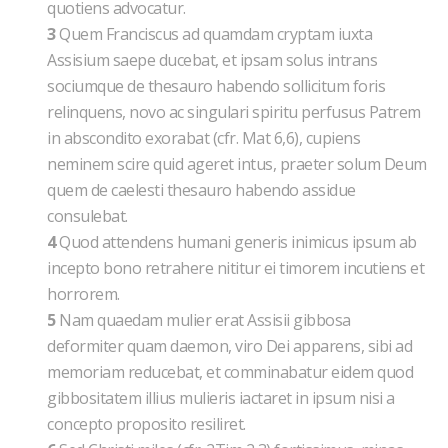
quotiens advocatur.
3
Quem Franciscus ad quamdam cryptam iuxta
Assisium saepe ducebat, et ipsam solus intrans
sociumque de thesauro habendo sollicitum foris
relinquens, novo ac singulari spiritu perfusus Patrem
in abscondito exorabat (cfr. Mat 6,6), cupiens
neminem scire quid ageret intus, praeter solum Deum
quem de caelesti thesauro habendo assidue
consulebat.
4
Quod attendens humani generis inimicus ipsum ab
incepto bono retrahere nititur ei timorem incutiens et
horrorem.
5
Nam quaedam mulier erat Assisii gibbosa
deformiter quam daemon, viro Dei apparens, sibi ad
memoriam reducebat, et comminabatur eidem quod
gibbositatem illius mulieris iactaret in ipsum nisi a
concepto proposito resiliret.