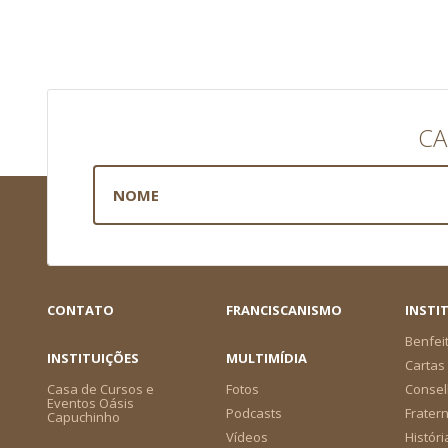
CA
CONTATO
FRANCISCANISMO
INSTI
Benfei
INSTITUIÇÕES
MULTIMÍDIA
Cartas 
Casa de Cursos e
Fotos
Consel
Eventos Oásis
Podcasts
Frater
Capuchinho
Vídeos
Históri