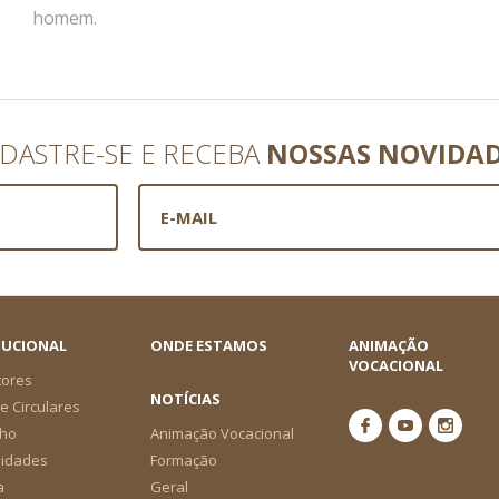
homem.
DASTRE-SE E RECEBA
NOSSAS NOVIDA
TUCIONAL
ONDE ESTAMOS
ANIMAÇÃO
VOCACIONAL
tores
NOTÍCIAS
e Circulares
ho
Animação Vocacional
nidades
Formação
a
Geral