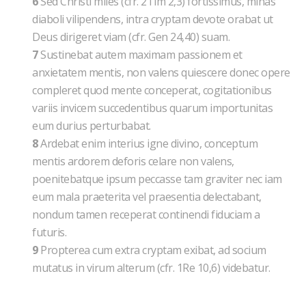
6
Sed Christi miles (cfr. 2Tim 2,3) fortissimus, minas
diaboli vilipendens, intra cryptam devote orabat ut
Deus dirigeret viam (cfr. Gen 24,40) suam.
7
Sustinebat autem maximam passionem et
anxietatem mentis, non valens quiescere donec opere
compleret quod mente conceperat, cogitationibus
variis invicem succedentibus quarum importunitas
eum durius perturbabat.
8
Ardebat enim interius igne divino, conceptum
mentis ardorem deforis celare non valens,
poenitebatque ipsum peccasse tam graviter nec iam
eum mala praeterita vel praesentia delectabant,
nondum tamen receperat continendi fiduciam a
futuris.
9
Propterea cum extra cryptam exibat, ad socium
mutatus in virum alterum (cfr. 1Re 10,6) videbatur.