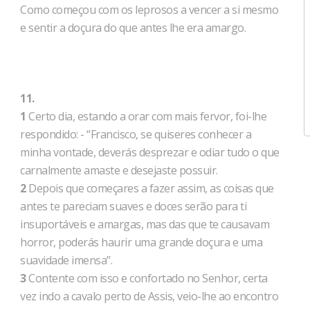
Como começou com os leprosos a vencer a si mesmo
e sentir a doçura do que antes lhe era amargo.
11.
1
Certo dia, estando a orar com mais fervor, foi-lhe
respondido: - “Francisco, se quiseres conhecer a
minha vontade, deverás desprezar e odiar tudo o que
carnalmente amaste e desejaste possuir.
2
Depois que começares a fazer assim, as coisas que
antes te pareciam suaves e doces serão para ti
insuportáveis e amargas, mas das que te causavam
horror, poderás haurir uma grande doçura e uma
suavidade imensa”.
3
Contente com isso e confortado no Senhor, certa
vez indo a cavalo perto de Assis, veio-lhe ao encontro