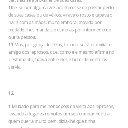
ver, mas se aproximar de suas casas.
10
e, se por alguma vez acontecesse de passar perto
de suas casas ou de vê-los, virava o rosto e tapava o
nariz com as mãos, muito embora, movido por
piedade, lhes mandasse esmolas por intermédio de
outra pessoa.
11
Mas, por graça de Deus, tornou-se tão familiar e
amigo dos leprosos, que, como ele mesmo afirma no
Testamento, ficava entre eles e humildemente os
servia.
12.
1
Mudado para melhor depois da visita aos leprosos,
levando a lugares remotos um seu companheiro a
quem queria muito bem, dizia-lhe que tinha