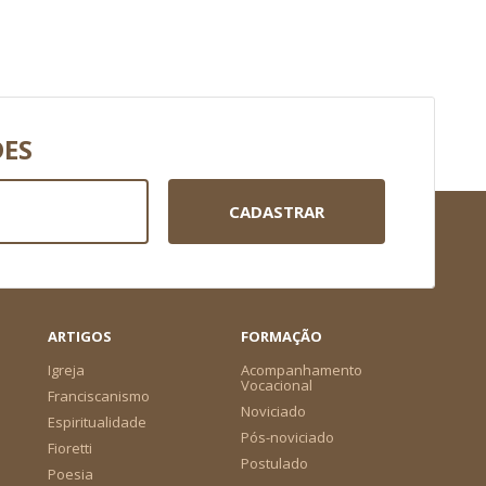
DES
CADASTRAR
ARTIGOS
FORMAÇÃO
Igreja
Acompanhamento
Vocacional
Franciscanismo
Noviciado
Espiritualidade
Pós-noviciado
Fioretti
Postulado
Poesia