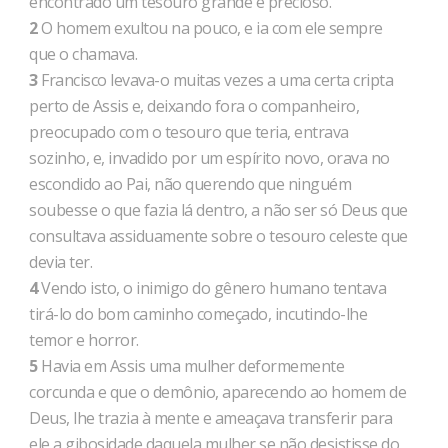
encontrado um tesouro grande e precioso.
2
O homem exultou na pouco, e ia com ele sempre
que o chamava.
3
Francisco levava-o muitas vezes a uma certa cripta
perto de Assis e, deixando fora o companheiro,
preocupado com o tesouro que teria, entrava
sozinho, e, invadido por um espírito novo, orava no
escondido ao Pai, não querendo que ninguém
soubesse o que fazia lá dentro, a não ser só Deus que
consultava assiduamente sobre o tesouro celeste que
devia ter.
4
Vendo isto, o inimigo do gênero humano tentava
tirá-lo do bom caminho começado, incutindo-lhe
temor e horror.
5
Havia em Assis uma mulher deformemente
corcunda e que o demônio, aparecendo ao homem de
Deus, lhe trazia à mente e ameaçava transferir para
ele a gibosidade daquela mulher se não desistisse do