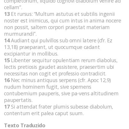
completorium, liquido cognovi diabolum venire ad
cellam”.
13
Et rursus: “Multum astutus et subtilis ingenii
noster est inimicus, qui cum intus in anima nocere
non possit, saltem corpori praestat materiam
murmurandi”.
14
Audiant qui pulvillos sub omni latere (cfr. Ez
13,18) praeparant, ut quocumque cadant
excipiantur in mollibus.
15
Libenter sequitur opulentiam rerum diabolus,
lectis pretiosis gaudet assistere, praesertim ubi
necessitas non cogit et professio contradicit.
16
Nec minus antiquus serpens (cfr. Apoc 12,9)
nudum hominem fugit, sive spernens
contubernium pauperis, sive pa-vens altitudinem
paupertatis.
17
Si attendat frater plumis subesse diabolum,
contentum erit palea caput suum.
Texto Traduzido