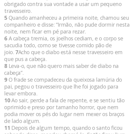
obrigado contra sua vontade a usar um pequeno
travesseiro.
5
Quando amanheceu a primeira noite, chamou seu
companheiro e disse: “Irmão, não pude dormir nesta
noite, nem ficar em pé para rezar.
6
A cabeça tremia, os joelhos cediam, e o corpo se
sacudia todo, como se tivesse comido pão de
joio.
7
Acho que o diabo está nesse travesseiro em
que pus a cabeça.
8
Leva-o, que não quero mais saber de diabo na
cabeça”.
9
O frade se compadeceu da queixosa lamúria do
pai, pegou o travesseiro que lhe foi jogado para
levar embora.
10
Ao sair, perde a fala de repente, e se sentiu tão
oprimido e preso por tamanho horror, que nem
podia mover os pés do lugar nem mexer os braços
de lado algum.
11
Depois de algum tempo, quando o santo ficou