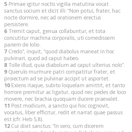
5
Primae igitur noctis vigilia matutina vocat
sanctus socium et dicit illi: “Non potui, frater, hac
nocte dormire, nec ad orationem erectus
persistere.
6
Tremit caput, genua collabuntur, et tota
concutitur machina corporalis, uti comedissem
panem de lolio.
7
Credo”, inquit, “quod diabolus maneat in hoc
pulvinari, quod ad caput habeo.
8
Tolle illud, quia diabolum ad caput ulterius nolo”.
9
Querulo murmure patri compatitur frater, et
proiectum ad se pulvinar accipit ut asportet.
10
Exiens itaque, subito loquelam amittit, et tanto
horrore premitur ac ligatur, quod nec pedes de loco
movere, nec brachia quoquam ducere praevalet.
11
Post modicum, a sancto qui hoc cognovit,
vocatus, liber efficitur, redit et narrat quae passus
est (cfr. Heb 5,8).
12
Cui dixit sanctus: “In sero, cum dicerem