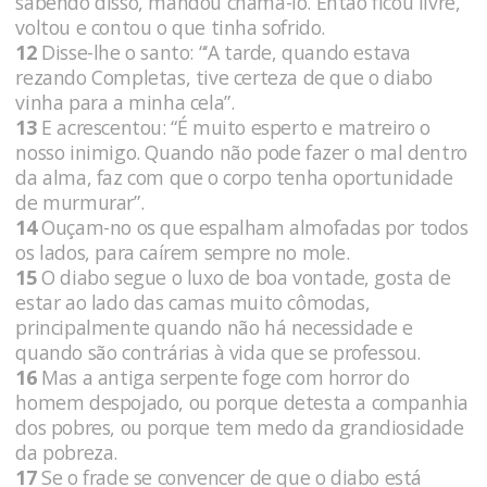
sabendo disso, mandou chamá-lo. Então ficou livre,
voltou e contou o que tinha sofrido.
12
Disse-lhe o santo: “‘A tarde, quando estava
rezando Completas, tive certeza de que o diabo
vinha para a minha cela”.
13
E acrescentou: “É muito esperto e matreiro o
nosso inimigo. Quando não pode fazer o mal dentro
da alma, faz com que o corpo tenha oportunidade
de murmurar”.
14
Ouçam-no os que espalham almofadas por todos
os lados, para caírem sempre no mole.
15
O diabo segue o luxo de boa vontade, gosta de
estar ao lado das camas muito cômodas,
principalmente quando não há necessidade e
quando são contrárias à vida que se professou.
16
Mas a antiga serpente foge com horror do
homem despojado, ou porque detesta a companhia
dos pobres, ou porque tem medo da grandiosidade
da pobreza.
17
Se o frade se convencer de que o diabo está