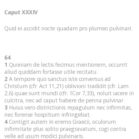
Caput XXXIV
Quid ei accidit nocte quadam pro plumeo pulvinari.
64
1
Quoniam de lectis fecimus mentionem, occurrit
aliud quiddam fortasse utile recitatu.
2
A tempore quo sanctus iste conversus ad
Christum (cfr. Act 11,21) oblivioni tradidit (cfr. Lam
2,6) quae sunt mundi (cfr. 1Cor 7,33), noluit iacere in
culcitra, nec ad caput habere de penna pulvinar.
3
Huius vero districtionis repagulum nec infirmitas,
nec forense hospitium infringebat.
4
Contigit autem in eremo Graecii, oculorum
infirmitate plus solito praegravatum, cogi contra
velle ad usum modici pulvinaris.