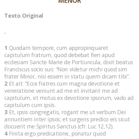
MENOR
Texto Original
.
1
Quodam tempore, cum appropinquaret
capitulum fratrum, quod debebat fieri apud
ecclesiam Sancte Marie de Portiuncula, dixit beatus
Franciscus socio suo: “Non videtur michi quod sim
frater Minor, nisi essem in statu quem dicam tibi”.
2
Et ait: “Ecce fratres cum magna devotione et
veneratione veniunt ad me et invitant me ad
capitulum, et motus ex devotione ipsorum, vado ad
capitulum cum ipsis.
3
Et, ipsis congregatis, rogant me ut verbum Dei
annuntiem inter ipsos; et surgens predico eis sicut
docuerit me Spiritus Sanctus (cfr. Luc 12,12).
4
Finita ergo predicatione, ponatur quod