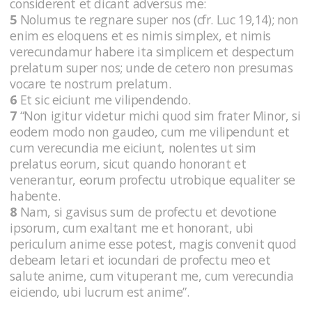
considerent et dicant adversus me:
5
Nolumus te regnare super nos (cfr. Luc 19,14); non
enim es eloquens et es nimis simplex, et nimis
verecundamur habere ita simplicem et despectum
prelatum super nos; unde de cetero non presumas
vocare te nostrum prelatum.
6
Et sic eiciunt me vilipendendo.
7
“Non igitur videtur michi quod sim frater Minor, si
eodem modo non gaudeo, cum me vilipendunt et
cum verecundia me eiciunt, nolentes ut sim
prelatus eorum, sicut quando honorant et
venerantur, eorum profectu utrobique equaliter se
habente.
8
Nam, si gavisus sum de profectu et devotione
ipsorum, cum exaltant me et honorant, ubi
periculum anime esse potest, magis convenit quod
debeam letari et iocundari de profectu meo et
salute anime, cum vituperant me, cum verecundia
eiciendo, ubi lucrum est anime”.