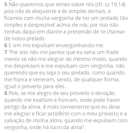
5
Não queremos que reines sobre nós (cfr. Lc 19,14);
pois não és eloquente e és simples demais, e
ficamos com muita vergonha de ter um prelado tão
simples e desprezível acima de nós; por isso não
tenhas daqui em diante a pretensão de te chamar
de nosso prelado.
6
E sim me expulsam envergonhando-me.
7
“Por isso não me parece que eu seria um frade
menor se não me alegrar do mesmo modo, quando
me desprezam e me expulsam com vergonha, não
querendo que eu seja o seu prelado, como quando
me honra e veneram, sendo, de qualquer forma,
igual o proveito para eles.
8
Pois, se me alegro de seu proveito e devoção,
quando me exaltam e honram, onde pode haver
perigo da alma, é mais conveniente que eu deva
me alegrar e ficar satisfeito com o meu proveito e a
salvação de minha alma, quando me expulsam com
vergonha, onde há lucro da alma”.