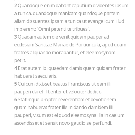
2
Quandoque enim dabant caputium dividentes ipsum
a tunica, quandoque manicam quandoque partem
aliam dissuentes ipsam a tunica ut evangelicum illud
implerent: “Omni petenti te tribues”.
3
Quadam autem die venit quidam pauper ad
ecclesiam Sanctae Mariae de Portiuncula, apud quam
fratres aliquando morabantur, et eleemosynam
petiit.
4
Erat autem ibi quaedam clamis quem quidam frater
habuerat saecularis.
5
Cui cum dixisset beatus Franciscus ut eam illi
pauperi daret, libenter et velociter dedit ei.
6
Statimque propter reverentiam et devotionem
quam habuerat frater ille in dando clamidem illi
pauperi, visum est ei quod eleemosyna illa in caelum
ascendisset et sensit novo gaudio se perfundi.