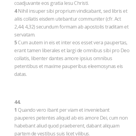
coadjuvante eos gratia Iesu Christi.
4
Nihil insuper sibi proprium vindicabant, sed libris et
aliis collatis eisdem utebantur communiter (cfr. Act
2,44; 4,32) secundum formam ab apostolis traditam et
servatam.
5
Cum autem in eis et inter eos esset vera paupertas,
erant tamen liberales et largi de omnibus sibi pro Deo
collatis, libenter dantes amore ipsius omnibus
petentibus et maxime pauperibus eleemosynas eis
datas.
44.
1
Quando vero ibant per viam et inveniebant
pauperes petentes aliquid ab eis amore Dei, cum non
habebant aliud quod praeberent, dabant aliquam
partem de vestibus suis licet vilibus.