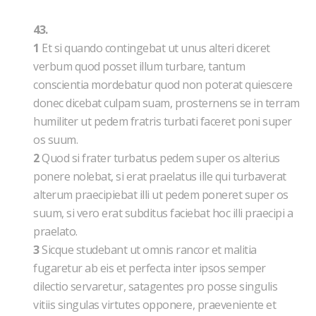
43.
1
Et si quando contingebat ut unus alteri diceret
verbum quod posset illum turbare, tantum
conscientia mordebatur quod non poterat quiescere
donec dicebat culpam suam, prosternens se in terram
humiliter ut pedem fratris turbati faceret poni super
os suum.
2
Quod si frater turbatus pedem super os alterius
ponere nolebat, si erat praelatus ille qui turbaverat
alterum praecipiebat illi ut pedem poneret super os
suum, si vero erat subditus faciebat hoc illi praecipi a
praelato.
3
Sicque studebant ut omnis rancor et malitia
fugaretur ab eis et perfecta inter ipsos semper
dilectio servaretur, satagentes pro posse singulis
vitiis singulas virtutes opponere, praeveniente et