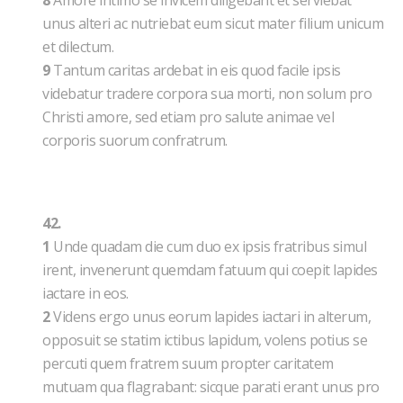
8
Amore intimo se invicem diligebant et serviebat
unus alteri ac nutriebat eum sicut mater filium unicum
et dilectum.
9
Tantum caritas ardebat in eis quod facile ipsis
videbatur tradere corpora sua morti, non solum pro
Christi amore, sed etiam pro salute animae vel
corporis suorum confratrum.
42.
1
Unde quadam die cum duo ex ipsis fratribus simul
irent, invenerunt quemdam fatuum qui coepit lapides
iactare in eos.
2
Videns ergo unus eorum lapides iactari in alterum,
opposuit se statim ictibus lapidum, volens potius se
percuti quem fratrem suum propter caritatem
mutuam qua flagrabant: sicque parati erant unus pro