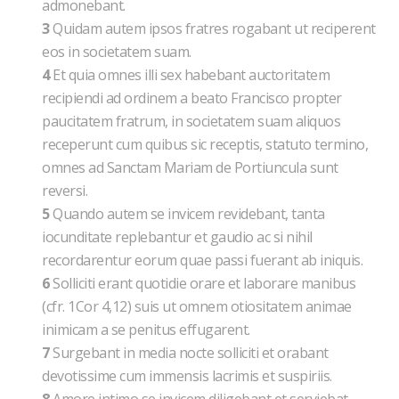
admonebant.
3
Quidam autem ipsos fratres rogabant ut reciperent
eos in societatem suam.
4
Et quia omnes illi sex habebant auctoritatem
recipiendi ad ordinem a beato Francisco propter
paucitatem fratrum, in societatem suam aliquos
receperunt cum quibus sic receptis, statuto termino,
omnes ad Sanctam Mariam de Portiuncula sunt
reversi.
5
Quando autem se invicem revidebant, tanta
iocunditate replebantur et gaudio ac si nihil
recordarentur eorum quae passi fuerant ab iniquis.
6
Solliciti erant quotidie orare et laborare manibus
(cfr. 1Cor 4,12) suis ut omnem otiositatem animae
inimicam a se penitus effugarent.
7
Surgebant in media nocte solliciti et orabant
devotissime cum immensis lacrimis et suspiriis.