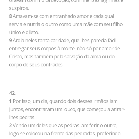
oravam com muita devoção, com imensas lágrimas e
suspiros.
8
Amavam-se com entranhado amor e cada qual
servia e nutria o outro como uma mãe com seu filho
único e dileto.
9
Ardia neles tanta caridade, que lhes parecia fácil
entregar seus corpos à morte, não só por amor de
Cristo, mas também pela salvação da alma ou do
corpo de seus confrades.
42.
1
Por isso, um dia, quando dois desses irmãos iam
juntos, encontraram um louco, que começou a atirar-
lhes pedras.
2
Vendo um deles que as pedras iam ferir o outro,
logo se colocou na frente das pedradas, preferindo