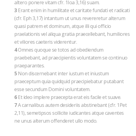
altero ponere vitam cfr. 1Ioa 3,16) suam.
3
Erant enim in humilitate et caritate fundati et radicati
(cfr. Eph 3,17) intantum ut unus revereretur alterum
quasi patrem et dominum, atque illi qui officio
praelationis vel aliqua gratia praecellebant, humiliores
et viliores caeteris viderentur.
4
Omnes quoque se totos ad obediendum
praebebant, ad praecipientis voluntatem se continuo
praeparantes.
5
Non discernebant inter iustum et iniustum
praeceptum quia quidquid praecipiebatur putabant
esse secundum Domini voluntatem.
6
Et ideo implere praecepta erat eis facile et suave.
7
A carnalibus autem desideriis abstinebant (cfr. 1Pet
2,11), semetipsos sollicite iudicantes atque caventes
ne unus alterum offenderet ullo modo.