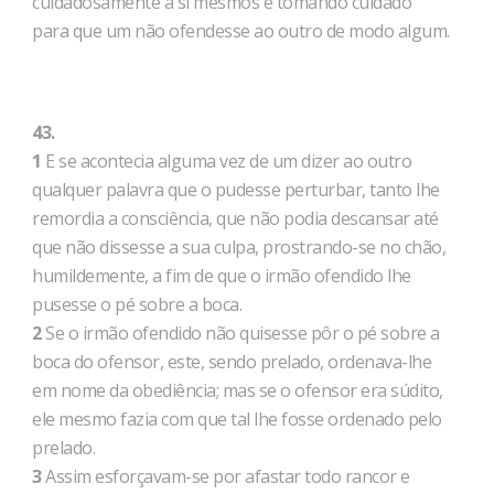
cuidadosamente a si mesmos e tomando cuidado
para que um não ofendesse ao outro de modo algum.
43.
1
E se acontecia alguma vez de um dizer ao outro
qualquer palavra que o pudesse perturbar, tanto lhe
remordia a consciência, que não podia descansar até
que não dissesse a sua culpa, prostrando-se no chão,
humildemente, a fim de que o irmão ofendido lhe
pusesse o pé sobre a boca.
2
Se o irmão ofendido não quisesse pôr o pé sobre a
boca do ofensor, este, sendo prelado, ordenava-lhe
em nome da obediência; mas se o ofensor era súdito,
ele mesmo fazia com que tal lhe fosse ordenado pelo
prelado.
3
Assim esforçavam-se por afastar todo rancor e