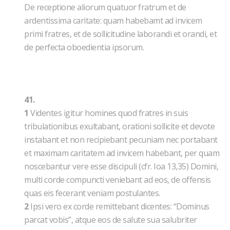
De receptione aliorum quatuor fratrum et de
ardentissima caritate: quam habebamt ad invicem
primi fratres, et de sollicitudine laborandi et orandi, et
de perfecta oboedientia ipsorum.
41.
1
Videntes igitur homines quod fratres in suis
tribulationibus exultabant, orationi sollicite et devote
instabant et non recipiebant pecuniam nec portabant
et maximam caritatem ad invicem habebant, per quam
noscebantur vere esse discipuli (cfr. Ioa 13,35) Domini,
multi corde compuncti veniebant ad eos, de offensis
quas eis fecerant veniam postulantes.
2
Ipsi vero ex corde remittebant dicentes: “Dominus
parcat vobis”, atque eos de salute sua salubriter