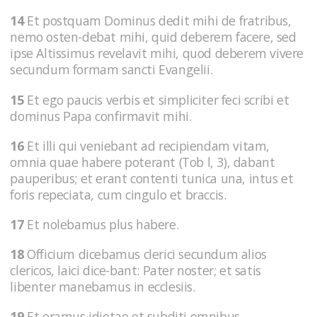
14
Et postquam Dominus dedit mihi de fratribus,
nemo osten-debat mihi, quid deberem facere, sed
ipse Altissimus revelavit mihi, quod deberem vivere
secundum formam sancti Evangelii.
15
Et ego paucis verbis et simpliciter feci scribi et
dominus Papa confirmavit mihi.
16
Et illi qui veniebant ad recipiendam vitam,
omnia quae habere poterant (Tob l, 3), dabant
pauperibus; et erant contenti tunica una, intus et
foris repeciata, cum cingulo et braccis.
17
Et nolebamus plus habere.
18
Officium dicebamus clerici secundum alios
clericos, laici dice-bant: Pater noster; et satis
libenter manebamus in ecclesiis.
19
Et eramus idiotae et subditi omnibus.