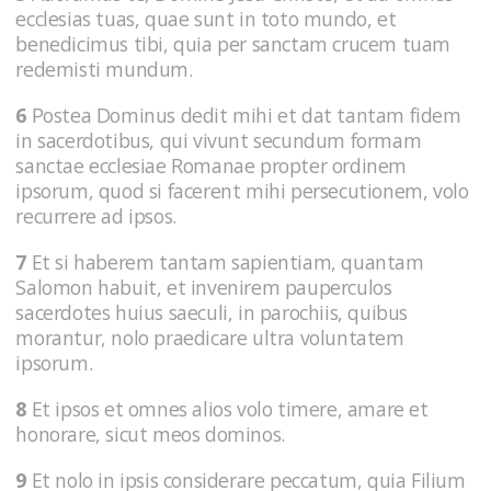
ecclesias tuas, quae sunt in toto mundo, et
benedicimus tibi, quia per sanctam crucem tuam
redemisti mundum.
6
Postea Dominus dedit mihi et dat tantam fidem
in sacerdotibus, qui vivunt secundum formam
sanctae ecclesiae Romanae propter ordinem
ipsorum, quod si facerent mihi persecutionem, volo
recurrere ad ipsos.
7
Et si haberem tantam sapientiam, quantam
Salomon habuit, et invenirem pauperculos
sacerdotes huius saeculi, in parochiis, quibus
morantur, nolo praedicare ultra voluntatem
ipsorum.
8
Et ipsos et omnes alios volo timere, amare et
honorare, sicut meos dominos.
9
Et nolo in ipsis considerare peccatum, quia Filium