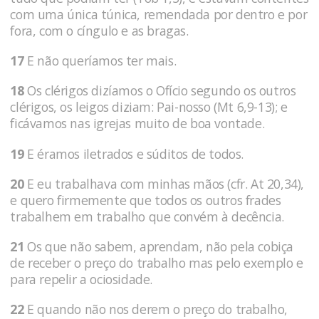
com uma única túnica, remendada por dentro e por
fora, com o cíngulo e as bragas.
17
E não queríamos ter mais.
18
Os clérigos dizíamos o Ofício segundo os outros
clérigos, os leigos diziam: Pai-nosso (Mt 6,9-13); e
ficávamos nas igrejas muito de boa vontade.
19
E éramos iletrados e súditos de todos.
20
E eu trabalhava com minhas mãos (cfr. At 20,34),
e quero firmemente que todos os outros frades
trabalhem em trabalho que convém à decência.
21
Os que não sabem, aprendam, não pela cobiça
de receber o preço do trabalho mas pelo exemplo e
para repelir a ociosidade.
22
E quando não nos derem o preço do trabalho,