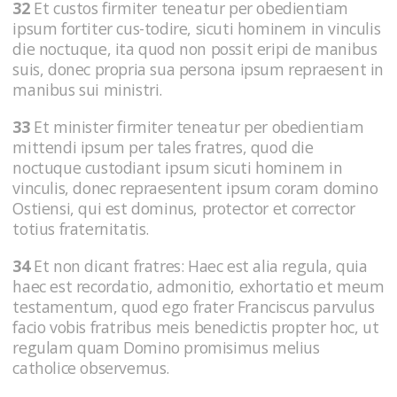
32
Et custos firmiter teneatur per obedientiam
ipsum fortiter cus-todire, sicuti hominem in vinculis
die noctuque, ita quod non possit eripi de manibus
suis, donec propria sua persona ipsum repraesent in
manibus sui ministri.
33
Et minister firmiter teneatur per obedientiam
mittendi ipsum per tales fratres, quod die
noctuque custodiant ipsum sicuti hominem in
vinculis, donec repraesentent ipsum coram domino
Ostiensi, qui est dominus, protector et corrector
totius fraternitatis.
34
Et non dicant fratres: Haec est alia regula, quia
haec est recordatio, admonitio, exhortatio et meum
testamentum, quod ego frater Franciscus parvulus
facio vobis fratribus meis benedictis propter hoc, ut
regulam quam Domino promisimus melius
catholice observemus.