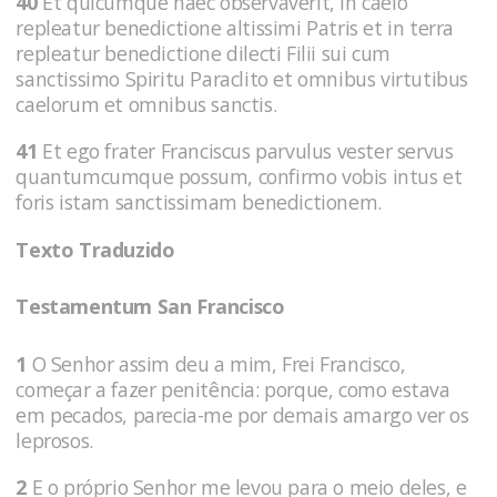
40
Et quicumque haec observaverit, in caelo
repleatur benedictione altissimi Patris et in terra
repleatur benedictione dilecti Filii sui cum
sanctissimo Spiritu Paraclito et omnibus virtutibus
caelorum et omnibus sanctis.
41
Et ego frater Franciscus parvulus vester servus
quantumcumque possum, confirmo vobis intus et
foris istam sanctissimam benedictionem.
Texto Traduzido
Testamentum San Francisco
1
O Senhor assim deu a mim, Frei Francisco,
começar a fazer penitência: porque, como estava
em pecados, parecia-me por demais amargo ver os
leprosos.
2
E o próprio Senhor me levou para o meio deles, e