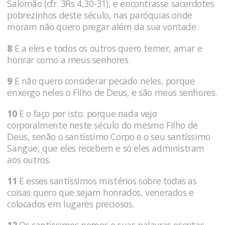
Salomão (cfr. 3Rs 4,30-31), e encontrasse sacerdotes
pobrezinhos deste século, nas paróquias onde
moram não quero pregar além da sua vontade.
8
E a eles e todos os outros quero temer, amar e
honrar como a meus senhores.
9
E não quero considerar pecado neles, porque
enxergo neles o Filho de Deus, e são meus senhores.
10
E o faço por isto: porque nada vejo
corporalmente neste século do mesmo Filho de
Deus, senão o santíssimo Corpo e o seu santíssimo
Sangue, que eles recebem e só eles administram
aos outros.
11
E esses santíssimos mistérios sobre todas as
coisas quero que sejam honrados, venerados e
colocados em lugares preciosos.