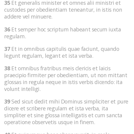
35
Et generalis minister et omnes alii ministri et
custodes per obedientiam teneantur, in istis non
addere vel minuere.
36
Et semper hoc scriptum habeant secum iuxta
regulam.
37
Et in omnibus capitulis quae faciunt, quando
legunt regulam, legant et ista verba.
38
Et omnibus fratribus meis clericis et laicis
praecipio firmiter per obedientiam, ut non mittant
glossas in regula neque in istis verbis dicendo: ita
volunt intelligi.
39
Sed sicut dedit mihi Dominus simpliciter et pure
dicere et scribere regulam et ista verba, ita
simpliter et sine glossa intelligatis et cum sancta
operatione observetis usque in finem.