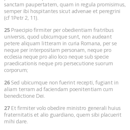
sanctam paupertatem, quam in regula promisimus,
semper ibi hospitantes sicut advenae et peregrini
(cf 1Petr 2, 11).
25
Praecipio firmiter per obedientiam fratribus
universis, quod ubicumque sunt, non audeant
petere aliquam litteram in curia Romana, per se
neque per interpositam personam, neque pro
ecclesia neque pro alio loco neque sub specie
praedicationis neque pro persecutione suorum
corporum;
26
Sed ubicumque non fuerint recepti, fugiant in
aliam terram ad faciendam poenitentiam cum
benedictione Dei.
27
Et firmiter volo obedire ministro generali huius
fraternitatis et alio guardiano, quem sibi placuerit
mihi dare.