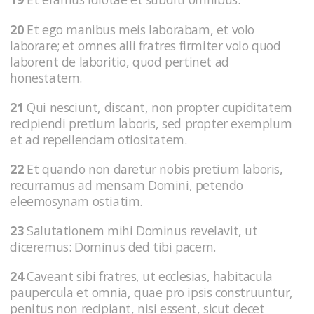
20
Et ego manibus meis laborabam, et volo
laborare; et omnes alli fratres firmiter volo quod
laborent de laboritio, quod pertinet ad
honestatem.
21
Qui nesciunt, discant, non propter cupiditatem
recipiendi pretium laboris, sed propter exemplum
et ad repellendam otiositatem.
22
Et quando non daretur nobis pretium laboris,
recurramus ad mensam Domini, petendo
eleemosynam ostiatim.
23
Salutationem mihi Dominus revelavit, ut
diceremus: Dominus ded tibi pacem.
24
Caveant sibi fratres, ut ecclesias, habitacula
paupercula et omnia, quae pro ipsis construuntur,
penitus non recipiant, nisi essent, sicut decet