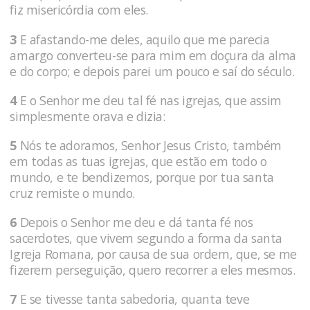
fiz misericórdia com eles.
3
E afastando-me deles, aquilo que me parecia
amargo converteu-se para mim em doçura da alma
e do corpo; e depois parei um pouco e saí do século.
4
E o Senhor me deu tal fé nas igrejas, que assim
simplesmente orava e dizia:
5
Nós te adoramos, Senhor Jesus Cristo, também
em todas as tuas igrejas, que estão em todo o
mundo, e te bendizemos, porque por tua santa
cruz remiste o mundo.
6
Depois o Senhor me deu e dá tanta fé nos
sacerdotes, que vivem segundo a forma da santa
Igreja Romana, por causa de sua ordem, que, se me
fizerem perseguição, quero recorrer a eles mesmos.
7
E se tivesse tanta sabedoria, quanta teve