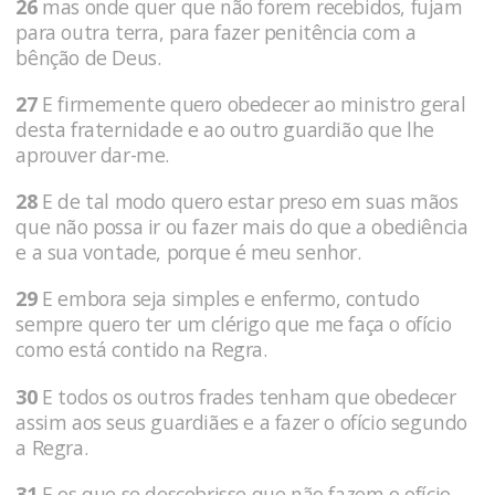
26
mas onde quer que não forem recebidos, fujam
para outra terra, para fazer penitência com a
bênção de Deus.
27
E firmemente quero obedecer ao ministro geral
desta fraternidade e ao outro guardião que lhe
aprouver dar-me.
28
E de tal modo quero estar preso em suas mãos
que não possa ir ou fazer mais do que a obediência
e a sua vontade, porque é meu senhor.
29
E embora seja simples e enfermo, contudo
sempre quero ter um clérigo que me faça o ofício
como está contido na Regra.
30
E todos os outros frades tenham que obedecer
assim aos seus guardiães e a fazer o ofício segundo
a Regra.
31
E os que se descobrisse que não fazem o ofício