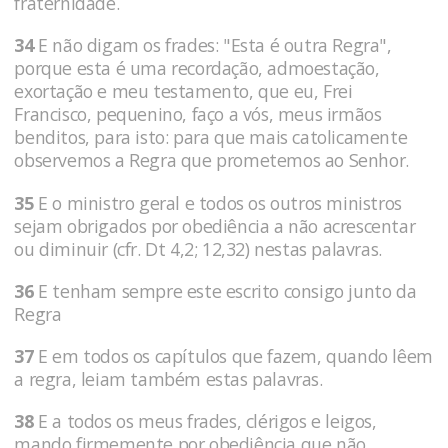
fraternidade.
34
E não digam os frades: "Esta é outra Regra",
porque esta é uma recordação, admoestação,
exortação e meu testamento, que eu, Frei
Francisco, pequenino, faço a vós, meus irmãos
benditos, para isto: para que mais catolicamente
observemos a Regra que prometemos ao Senhor.
35
E o ministro geral e todos os outros ministros
sejam obrigados por obediência a não acrescentar
ou diminuir (cfr. Dt 4,2; 12,32) nestas palavras.
36
E tenham sempre este escrito consigo junto da
Regra
37
E em todos os capítulos que fazem, quando lêem
a regra, leiam também estas palavras.
38
E a todos os meus frades, clérigos e leigos,
mando firmemente por obediência que não