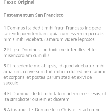
Texto Original
Testamentum San Francisco
1
Dominus ita dedit mihi fratri Francisco incipere
faciendi poenitentiam: quia cum essem in peccatis
nimis mihi videbatur amarum videre leprosos.
2
Et ipse Dominus conduxit me inter illos et feci
misericordiam cum illis.
3
Et recedente me ab ipsis, id quod videbatur mihi
amarum, conversum fuit mihi in dulcedinem animi
et corporis; et postea parum steti et exivi de
saeculo.
4
Et Dominus dedit mihi talem fidem in ecclesiis, ut
ita simpliciter orarem et dicerem:
5
Adoramus te, Domine Jesu Christe, et ad omnes