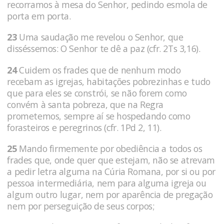
recorramos à mesa do Senhor, pedindo esmola de
porta em porta.
23
Uma saudação me revelou o Senhor, que
disséssemos: O Senhor te dê a paz (cfr. 2Ts 3,16).
24
Cuidem os frades que de nenhum modo
recebam as igrejas, habitações pobrezinhas e tudo
que para eles se constrói, se não forem como
convém à santa pobreza, que na Regra
prometemos, sempre aí se hospedando como
forasteiros e peregrinos (cfr. 1Pd 2, 11).
25
Mando firmemente por obediência a todos os
frades que, onde quer que estejam, não se atrevam
a pedir letra alguma na Cúria Romana, por si ou por
pessoa intermediária, nem para alguma igreja ou
algum outro lugar, nem por aparência de pregação
nem por perseguição de seus corpos;