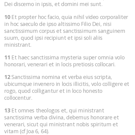
Dei discerno in ipsis, et domini mei sunt.
10
Et propter hoc facio, quia nihil video corporaliter
in hoc saeculo de ipso altissimo Filio Dei, nisi
sanctissimum corpus et sanctissimum sanguinem
suum, quod ipsi recipiunt et ipsi soli aliis
ministrant.
11
Et haec sanctissima mysteria super omnia volo
honorari, venerari et in locis pretiosis collocari.
12
Sanctissima nomina et verba eius scripta,
ubicumque invenero in locis illicitis, volo colligere et
rogo, quod colligantur et in loco honesto
collocentur.
13
Et omnes theologos et, qui ministrant
sanctissima verba divina, debemus honorare et
venerari, sicut qui ministrant nobis spiritum et
vitam (cf Joa 6, 64).