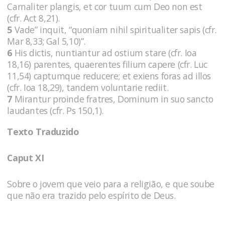
Carnaliter plangis, et cor tuum cum Deo non est
(cfr. Act 8,21).
5
Vade” inquit, “quoniam nihil spiritualiter sapis (cfr.
Mar 8,33; Gal 5,10)”.
6
His dictis, nuntiantur ad ostium stare (cfr. Ioa
18,16) parentes, quaerentes filium capere (cfr. Luc
11,54) captumque reducere; et exiens foras ad illos
(cfr. Ioa 18,29), tandem voluntarie rediit.
7
Mirantur proinde fratres, Dominum in suo sancto
laudantes (cfr. Ps 150,1).
Texto Traduzido
Caput XI
Sobre o jovem que veio para a religião, e que soube
que não era trazido pelo espírito de Deus.