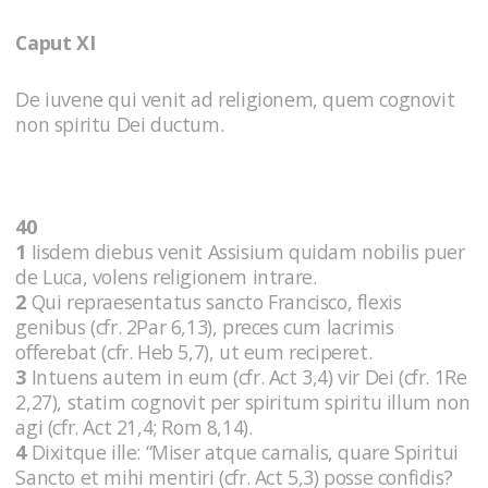
Caput XI
De iuvene qui venit ad religionem, quem cognovit
non spiritu Dei ductum.
40
1
Iisdem diebus venit Assisium quidam nobilis puer
de Luca, volens religionem intrare.
2
Qui repraesentatus sancto Francisco, flexis
genibus (cfr. 2Par 6,13), preces cum lacrimis
offerebat (cfr. Heb 5,7), ut eum reciperet.
3
Intuens autem in eum (cfr. Act 3,4) vir Dei (cfr. 1Re
2,27), statim cognovit per spiritum spiritu illum non
agi (cfr. Act 21,4; Rom 8,14).
4
Dixitque ille: “Miser atque carnalis, quare Spiritui
Sancto et mihi mentiri (cfr. Act 5,3) posse confidis?