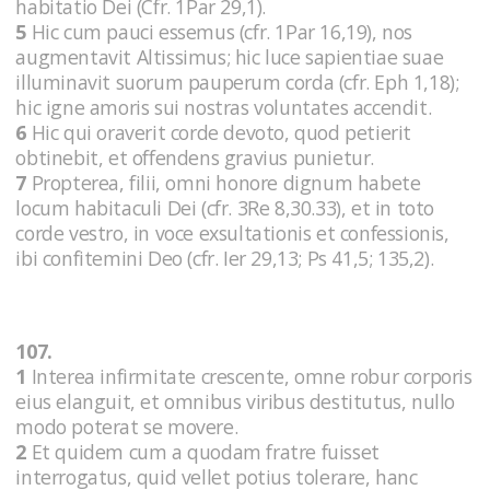
habitatio Dei (Cfr. 1Par 29,1).
5
Hic cum pauci essemus (cfr. 1Par 16,19), nos
augmentavit Altissimus; hic luce sapientiae suae
illuminavit suorum pauperum corda (cfr. Eph 1,18);
hic igne amoris sui nostras voluntates accendit.
6
Hic qui oraverit corde devoto, quod petierit
obtinebit, et offendens gravius punietur.
7
Propterea, filii, omni honore dignum habete
locum habitaculi Dei (cfr. 3Re 8,30.33), et in toto
corde vestro, in voce exsultationis et confessionis,
ibi confitemini Deo (cfr. Ier 29,13; Ps 41,5; 135,2).
107.
1
Interea infirmitate crescente, omne robur corporis
eius elanguit, et omnibus viribus destitutus, nullo
modo poterat se movere.
2
Et quidem cum a quodam fratre fuisset
interrogatus, quid vellet potius tolerare, hanc