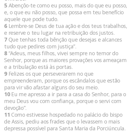
5
Abençôo-te como eu posso, mais do que eu posso,
e, o que eu não posso, que possa em teu benefício
aquele que pode tudo.
6
Lembre-se Deus de tua ação e dos teus trabalhos,
e reserve o teu lugar na retribuição dos justos.
7
Que tenhas toda bênção que desejas e alcances
tudo que pedires com justiça”.
8
“Adeus, meus filhos, vivei sempre no temor do
Senhor, porque as maiores provações vos ameaçam
e a tribulação está às portas.
9
Felizes os que perseverarem no que
empreenderam, porque os escândalos que estão
para vir vão afastar alguns do seu meio.
10
Eu me apresso a ir para a casa do Senhor, para o
meu Deus vou com confiança, porque o servi com
devoção”.
11
Como estivesse hospedado no palácio do bispo
de Assis, pediu aos frades que o levassem o mais
depressa possível para Santa Maria da Porciúncula.