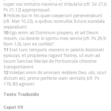
super vos tentatio maxima et tribulatio (cfr. Sir 27,6;
Ps 21,12) appropinquat.
9
Felices qui in his quae coeperunt perseverabunt
(cfr. Mat 10,22), a quibus nonnullos futura scandala
separabunt.
10
Ego enim ad Dominum propero, et ad Deum
meum, cui devote in spiritu meo servivi (cfr. Ps 29,9;
Rom 1,9), iam ire confido”.
11
Erat tunc temporis manens in palatio Assisinati
episcopi, et propterea rogavit fratres, ut eum ad
locum Sanctae Mariae de Portiuncula citissime
transportarent.
12
Volebat enim ibi animam reddere Deo, ubi, sicut
dictum est, primo perfecte viam veritatis (cfr. Ps
118,30) agnovit.
Texto Traduzido
Caput VII