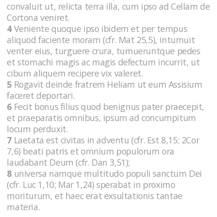
convaluit ut, relicta terra illa, cum ipso ad Cellam de
Cortona veniret.
4
Veniente quoque ipso ibidem et per tempus
aliquod faciente moram (cfr. Mat 25,5), intumuit
venter eius, turguere crura, tumueruntque pedes
et stomachi magis ac magis defectum incurrit, ut
cibum aliquem recipere vix valeret.
5
Rogavit deinde fratrem Heliam ut eum Assisium
faceret deportari.
6
Fecit bonus filius quod benignus pater praecepit,
et praeparatis omnibus, ipsum ad concumpitum
locum perduxit.
7
Laetata est civitas in adventu (cfr. Est 8,15; 2Cor
7,6) beati patris et omnium populorum ora
laudabant Deum (cfr. Dan 3,51);
8
universa namque multitudo populi sanctum Dei
(cfr. Luc 1,10; Mar 1,24) sperabat in proximo
moriturum, et haec erat exsultationis tantae
materia.