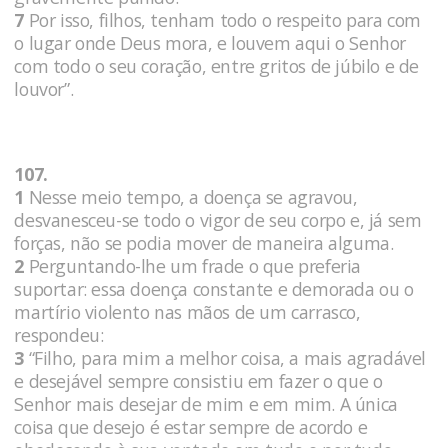
7
Por isso, filhos, tenham todo o respeito para com
o lugar onde Deus mora, e louvem aqui o Senhor
com todo o seu coração, entre gritos de júbilo e de
louvor”.
107.
1
Nesse meio tempo, a doença se agravou,
desvanesceu-se todo o vigor de seu corpo e, já sem
forças, não se podia mover de maneira alguma.
2
Perguntando-lhe um frade o que preferia
suportar: essa doença constante e demorada ou o
martírio violento nas mãos de um carrasco,
respondeu:
3
“Filho, para mim a melhor coisa, a mais agradável
e desejável sempre consistiu em fazer o que o
Senhor mais desejar de mim e em mim. A única
coisa que desejo é estar sempre de acordo e