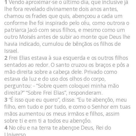
1
Vendo aproximar-se o último dia, que inclusive já
lhe fora revelado divinamente dois anos antes,
chamou os frades que quis, abençoou a cada um
conforme lhe foi inspirado pelo céu, como outrora o
patriarca Jacó com seus filhos, e mesmo como um
outro Moisés antes de subir ao monte que Deus lhe
havia indicado, cumulou de bênçãos os filhos de
Israel.
2
Frei Elias estava à sua esquerda e os outros filhos
sentados ao redor. O santo cruzou os braços e pôs a
mão direita sobre a cabeça dele. Privado como
estava da luz e do uso dos olhos do corpo,
perguntou: - “Sobre quem coloquei minha mão
direita?” “Sobre Frei Elias”, responderam.
3
“É isso que eu quero”, disse. “Eu te abençôo, meu
filho, em tudo e por tudo, e como o Senhor em tuas
mãos aumentou os meus irmãos e filhos, assim
sobre ti e em ti a todos eu abençôo.
4
No céu e na terra te abençoe Deus, Rei do
Universo.