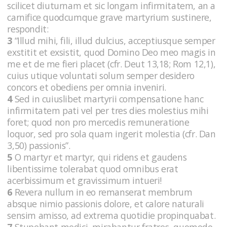
scilicet diuturnam et sic longam infirmitatem, an a
carnifice quodcumque grave martyrium sustinere,
respondit:
3
“Illud mihi, fili, illud dulcius, acceptiusque semper
exstitit et exsistit, quod Domino Deo meo magis in
me et de me fieri placet (cfr. Deut 13,18; Rom 12,1),
cuius utique voluntati solum semper desidero
concors et obediens per omnia inveniri.
4
Sed in cuiuslibet martyrii compensatione hanc
infirmitatem pati vel per tres dies molestius mihi
foret; quod non pro mercedis remuneratione
loquor, sed pro sola quam ingerit molestia (cfr. Dan
3,50) passionis”.
5
O martyr et martyr, qui ridens et gaudens
libentissime tolerabat quod omnibus erat
acerbissimum et gravissimum intueri!
6
Revera nullum in eo remanserat membrum
absque nimio passionis dolore, et calore naturali
sensim amisso, ad extrema quotidie propinquabat.
7
Stupebant medici, mirabantur fratres, quomodo