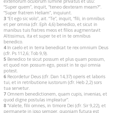
exteriorum oculorum lumine privatus et usu:
“Super quem”, inquit, “teneo dexteram meam?”.
“Super fratrem Heliam”, inquiunt.
3
“Et ego sic volo”, ait. “Te”, inquit, “fili, in omnibus
et per omnia (cfr. Eph 4,6) benedico, et sicut in
manibus tuis fratres meos et filios augmentavit
Altissimus, ita et super te et in te omnibus
benedico.
4
In caelo et in terra benedicat te rex omnium Deus
(cfr. Ps 112,6; Tob 9,9).
5
Benedico te sicut possum et plus quam possum,
et quod non possum ego, possit in te qui omnia
potest.
6
Recordetur Deus (cfr. Dan 14,37) operis et laboris
tui, et in retributione iustorum (cfr. Heb 2,2) sors
tua servetur.
7
Omnem benedictionem, quam cupis, invenias, et
quod digne postulas impleatur”.
8
“Valete, filii omnes, in timore Dei (cfr. Sir 9,22), et
permanete in ipso semper, quoniam futura est