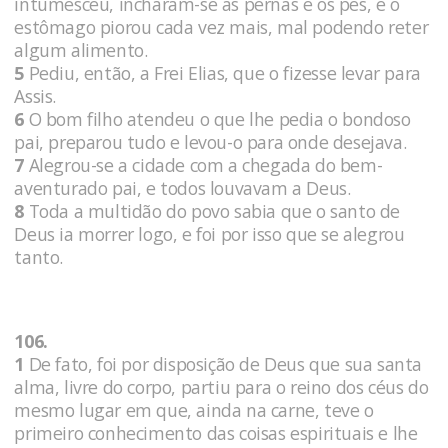
intumesceu, incharam-se as pernas e os pés, e o
estômago piorou cada vez mais, mal podendo reter
algum alimento.
5
Pediu, então, a Frei Elias, que o fizesse levar para
Assis.
6
O bom filho atendeu o que lhe pedia o bondoso
pai, preparou tudo e levou-o para onde desejava.
7
Alegrou-se a cidade com a chegada do bem-
aventurado pai, e todos louvavam a Deus.
8
Toda a multidão do povo sabia que o santo de
Deus ia morrer logo, e foi por isso que se alegrou
tanto.
106.
1
De fato, foi por disposição de Deus que sua santa
alma, livre do corpo, partiu para o reino dos céus do
mesmo lugar em que, ainda na carne, teve o
primeiro conhecimento das coisas espirituais e lhe