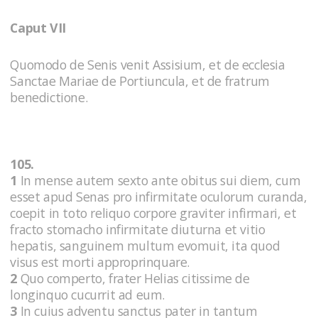
Caput VII
Quomodo de Senis venit Assisium, et de ecclesia
Sanctae Mariae de Portiuncula, et de fratrum
benedictione.
105.
1
In mense autem sexto ante obitus sui diem, cum
esset apud Senas pro infirmitate oculorum curanda,
coepit in toto reliquo corpore graviter infirmari, et
fracto stomacho infirmitate diuturna et vitio
hepatis, sanguinem multum evomuit, ita quod
visus est morti approprinquare.
2
Quo comperto, frater Helias citissime de
longinquo cucurrit ad eum.
3
In cuius adventu sanctus pater in tantum