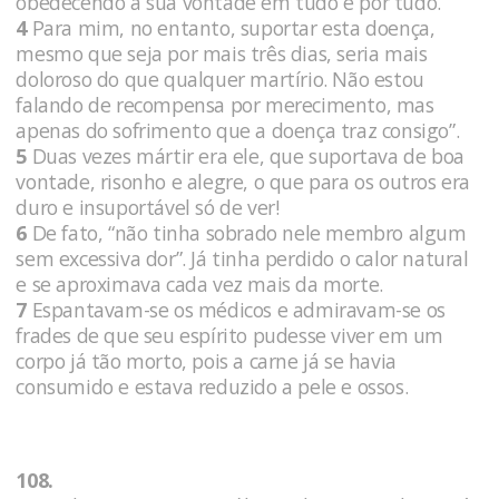
obedecendo à sua vontade em tudo e por tudo.
4
Para mim, no entanto, suportar esta doença,
mesmo que seja por mais três dias, seria mais
doloroso do que qualquer martírio. Não estou
falando de recompensa por merecimento, mas
apenas do sofrimento que a doença traz consigo”.
5
Duas vezes mártir era ele, que suportava de boa
vontade, risonho e alegre, o que para os outros era
duro e insuportável só de ver!
6
De fato, “não tinha sobrado nele membro algum
sem excessiva dor”. Já tinha perdido o calor natural
e se aproximava cada vez mais da morte.
7
Espantavam-se os médicos e admiravam-se os
frades de que seu espírito pudesse viver em um
corpo já tão morto, pois a carne já se havia
consumido e estava reduzido a pele e ossos.
108.