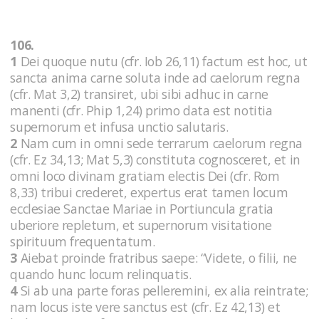
106.
1
Dei quoque nutu (cfr. Iob 26,11) factum est hoc, ut
sancta anima carne soluta inde ad caelorum regna
(cfr. Mat 3,2) transiret, ubi sibi adhuc in carne
manenti (cfr. Phip 1,24) primo data est notitia
supernorum et infusa unctio salutaris.
2
Nam cum in omni sede terrarum caelorum regna
(cfr. Ez 34,13; Mat 5,3) constituta cognosceret, et in
omni loco divinam gratiam electis Dei (cfr. Rom
8,33) tribui crederet, expertus erat tamen locum
ecclesiae Sanctae Mariae in Portiuncula gratia
uberiore repletum, et supernorum visitatione
spirituum frequentatum.
3
Aiebat proinde fratribus saepe: “Videte, o filii, ne
quando hunc locum relinquatis.
4
Si ab una parte foras pelleremini, ex alia reintrate;
nam locus iste vere sanctus est (cfr. Ez 42,13) et