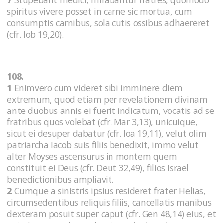
spiritus vivere posset in carne sic mortua, cum
consumptis carnibus, sola cutis ossibus adhaereret
(cfr. Iob 19,20).
108.
1
Enimvero cum videret sibi imminere diem
extremum, quod etiam per revelationem divinam
ante duobus annis ei fuerit indicatum, vocatis ad se
fratribus quos volebat (cfr. Mar 3,13), unicuique,
sicut ei desuper dabatur (cfr. Ioa 19,11), velut olim
patriarcha Iacob suis filiis benedixit, immo velut
alter Moyses ascensurus in montem quem
constituit ei Deus (cfr. Deut 32,49), filios Israel
benedictionibus ampliavit.
2
Cumque a sinistris ipsius resideret frater Helias,
circumsedentibus reliquis filiis, cancellatis manibus
dexteram posuit super caput (cfr. Gen 48,14) eius, et