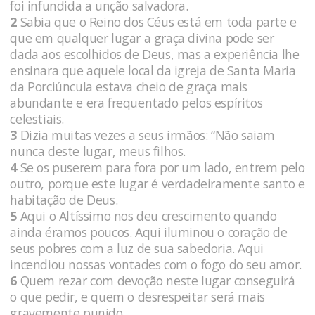
foi infundida a unção salvadora.
2
Sabia que o Reino dos Céus está em toda parte e
que em qualquer lugar a graça divina pode ser
dada aos escolhidos de Deus, mas a experiência lhe
ensinara que aquele local da igreja de Santa Maria
da Porciúncula estava cheio de graça mais
abundante e era frequentado pelos espíritos
celestiais.
3
Dizia muitas vezes a seus irmãos: “Não saiam
nunca deste lugar, meus filhos.
4
Se os puserem para fora por um lado, entrem pelo
outro, porque este lugar é verdadeiramente santo e
habitação de Deus.
5
Aqui o Altíssimo nos deu crescimento quando
ainda éramos poucos. Aqui iluminou o coração de
seus pobres com a luz de sua sabedoria. Aqui
incendiou nossas vontades com o fogo do seu amor.
6
Quem rezar com devoção neste lugar conseguirá
o que pedir, e quem o desrespeitar será mais
gravemente punido.