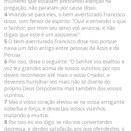
mulheres que estavam prestando atenção na
pregação, não pararam por causa disso.
4
Virando-se para eles, o bem-aventurado Francisco
disse, com fervor de espírito: “Ouvi e entendei o que
o Senhor, por mim seu servo vos anuncia, e não
digais que este é um assisiense”.
5
O bem-aventurado Francisco disse isso porque
havia um ódio antigo entre pessoas de Assis e de
Perusa.
6
Por isso, disse o seguinte: “O Senhor vos exaltou e
voz fez grandes acima de vossos vizinhos; por isso
deveis reconhecer até mais o vosso Criador, e
deveríeis humilhar-vos mais não só diante do
próprio Deus Onipotente mas também dos vossos
vizinhos.
7
Mas o vosso coração elevou-se na vossa arrogante
soberba e força, e devastais vossos vizinhos,
matando a muitos.
8
Por isso eu vos digo: se não vos converterdes
depressa, e derdes satisfação aos que ofendestes, o