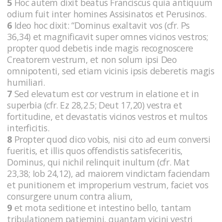
5
Hoc autem dixit beatus Franciscus quia antiquum
odium fuit inter homines Assisinatos et Perusinos.
6
Ideo hoc dixit: “Dominus exaltavit vos (cfr. Ps
36,34) et magnificavit super omnes vicinos vestros;
propter quod debetis inde magis recognoscere
Creatorem vestrum, et non solum ipsi Deo
omnipotenti, sed etiam vicinis ipsis deberetis magis
humiliari.
7
Sed elevatum est cor vestrum in elatione et in
superbia (cfr. Ez 28,2.5; Deut 17,20) vestra et
fortitudine, et devastatis vicinos vestros et multos
interficitis.
8
Propter quod dico vobis, nisi cito ad eum conversi
fueritis, et illis quos offendistis satisfeceritis,
Dominus, qui nichil relinquit inultum (cfr. Mat
23,38; Iob 24,12), ad maiorem vindictam faciendam
et punitionem et improperium vestrum, faciet vos
consurgere unum contra alium,
9
et mota seditione et intestino bello, tantam
tribulationem patiemini, quantam vicini vestri