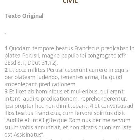
CIVIL
Texto Original
.
1
Quodam tempore beatus Franciscus predicabat in
platea Perusii, magno populo ibi congregato (cfr.
2Esd 8,1; Deut 31,12).
2
Et ecce milites Perusii ceperunt currere in equis
per plateam ludendo, tenentes arma, ita quod
impediebant predicationem.
3
Et licet ab hominibus et mulieribus, qui erant
intenti audire predicationem, reprehenderentur,
ipsi propter hoc non dimittebant. 4 Et conversus ad
illos beatus Franciscus, cum fervore spiritus dixit:
“Audite et intelligite que Dominus per me servum
suum vobis annuntiat, et non dicatis quoniam iste
est Assisinatus”.