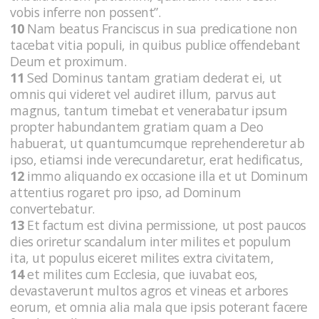
vobis inferre non possent”.
10
Nam beatus Franciscus in sua predicatione non
tacebat vitia populi, in quibus publice offendebant
Deum et proximum.
11
Sed Dominus tantam gratiam dederat ei, ut
omnis qui videret vel audiret illum, parvus aut
magnus, tantum timebat et venerabatur ipsum
propter habundantem gratiam quam a Deo
habuerat, ut quantumcumque reprehenderetur ab
ipso, etiamsi inde verecundaretur, erat hedificatus,
12
immo aliquando ex occasione illa et ut Dominum
attentius rogaret pro ipso, ad Dominum
convertebatur.
13
Et factum est divina permissione, ut post paucos
dies oriretur scandalum inter milites et populum
ita, ut populus eiceret milites extra civitatem,
14
et milites cum Ecclesia, que iuvabat eos,
devastaverunt multos agros et vineas et arbores
eorum, et omnia alia mala que ipsis poterant facere