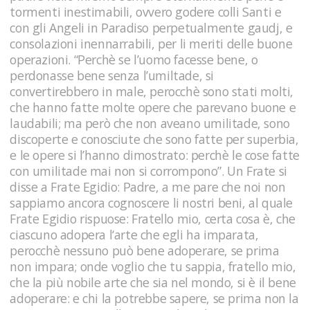
tormenti inestimabili, ovvero godere colli Santi e
con gli Angeli in Paradiso perpetualmente gaudj, e
consolazioni inennarrabili, per li meriti delle buone
operazioni. “Perchè se l’uomo facesse bene, o
perdonasse bene senza l’umiltade, si
convertirebbero in male, perocchè sono stati molti,
che hanno fatte molte opere che parevano buone e
laudabili; ma però che non aveano umilitade, sono
discoperte e conosciute che sono fatte per superbia,
e le opere si l’hanno dimostrato: perchè le cose fatte
con umilitade mai non si corrompono”. Un Frate si
disse a Frate Egidio: Padre, a me pare che noi non
sappiamo ancora cognoscere li nostri beni, al quale
Frate Egidio rispuose: Fratello mio, certa cosa è, che
ciascuno adopera l‘arte che egli ha imparata,
perocchè nessuno può bene adoperare, se prima
non impara; onde voglio che tu sappia, fratello mio,
che la più nobile arte che sia nel mondo, si è il bene
adoperare: e chi la potrebbe sapere, se prima non la