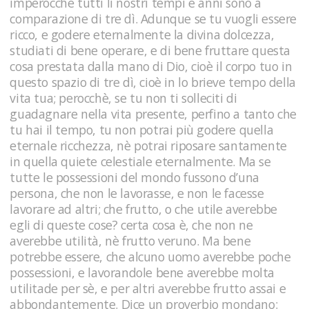
imperocchè tutti li nostri tempi e anni sono a
comparazione di tre dì. Adunque se tu vuogli essere
ricco, e godere eternalmente la divina dolcezza,
studiati di bene operare, e di bene fruttare questa
cosa prestata dalla mano di Dio, cioè il corpo tuo in
questo spazio di tre dì, cioè in lo brieve tempo della
vita tua; perocchè, se tu non ti solleciti di
guadagnare nella vita presente, perfino a tanto che
tu hai il tempo, tu non potrai più godere quella
eternale ricchezza, nè potrai riposare santamente
in quella quiete celestiale eternalmente. Ma se
tutte le possessioni del mondo fussono d’una
persona, che non le lavorasse, e non le facesse
lavorare ad altri; che frutto, o che utile averebbe
egli di queste cose? certa cosa è, che non ne
averebbe utilità, nè frutto veruno. Ma bene
potrebbe essere, che alcuno uomo averebbe poche
possessioni, e lavorandole bene averebbe molta
utilitade per sè, e per altri averebbe frutto assai e
abbondantemente. Dice un proverbio mondano: