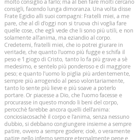
molto consiglio a farlo; ma al ben fare molti cercano
consigli, facendo lunga dimoranza. Una volta disse
Frate Egidio alli suoi compagni: Fratelli miei, a me
pare, che al dì d’oggi non si truova chi voglia fare
quelle cose, che egli vede che li sono più utili, e non
solamente all’anima, ma eziandio al corpo.
Credetemi, fratelli miei, che io potrei giurare in
veritade, che quanto l’uomo più fugge e schifa il
peso e ‘l giogo di Cristo, tanto lo fa più grave a sè
medesimo, e sentelo più ponderoso e di maggiore
peso; e quanto l’uomo lo piglia più ardentemente,
sempre più arrogendo al peso volontariamente,
tanto lo sente più lieve e più soave a poterlo
portare. Or piacesse a Dio, che l’uomo facesse e
procurasse in questo mondo li beni del corpo,
perocchè farebbe ancora quelli dell’anima:
conciosiacosachè il corpo e l‘anima, senza nessuno
dubbio, si debbano congiungere insieme a sempre
patire, ovvero a sempre godere; cioè, o veramente
patire nello inferno sempre eternalmente pene e