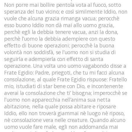
Non porre mai bollire pentola vota al fuoco, sotto
speranza del tuo vicino; e così similmente Iddio, non
vuole che alcuna grazia rimanga vacua; perocchè
esso buono Iddio non dà mai allo uomo grazia,
perchè egli la debbia tenere vacua, anzi la dona,
perchè l’uomo la debbia adempiere con questo
effetto di buone operazioni; perocchè la buona
volontà non soddisfà, se l’uomo non si studia di
seguirla e adempierla con effetto di santa
operazione. Una volta uno uomo vagabondo disse a
Frate Egidio: Padre, priegoti, che tu mi facci alcuna
consolazione, al quale Frate Egidio rispuose: Fratello
mio, istudiati di star bene con Dio, e incontenente
averai la consolazione che ti’ bisogna; imperocchè se
l’uomo non apparecchia nell’anima sua netta
abitazione, nella quale possa abitare e riposare
Iddio, ello non troverà giammai nè luogo nè riposo,
nè consolazione vera nelle creature. Quando alcuno
uomo vuole fare male, egli non addomanda mai