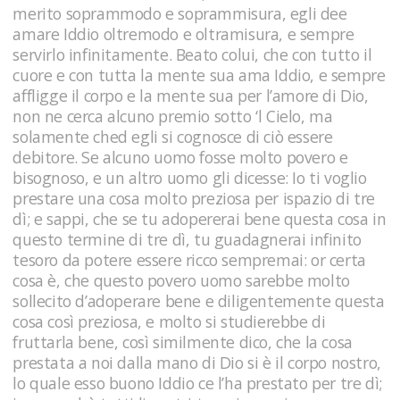
merito soprammodo e soprammisura, egli dee
amare Iddio oltremodo e oltramisura, e sempre
servirlo infinitamente. Beato colui, che con tutto il
cuore e con tutta la mente sua ama Iddio, e sempre
affligge il corpo e la mente sua per l’amore di Dio,
non ne cerca alcuno premio sotto ‘l Cielo, ma
solamente ched egli si cognosce di ciò essere
debitore. Se alcuno uomo fosse molto povero e
bisognoso, e un altro uomo gli dicesse: Io ti voglio
prestare una cosa molto preziosa per ispazio di tre
dì; e sappi, che se tu adopererai bene questa cosa in
questo termine di tre dì, tu guadagnerai infinito
tesoro da potere essere ricco sempremai: or certa
cosa è, che questo povero uomo sarebbe molto
sollecito d’adoperare bene e diligentemente questa
cosa così preziosa, e molto si studierebbe di
fruttarla bene, così similmente dico, che la cosa
prestata a noi dalla mano di Dio si è il corpo nostro,
lo quale esso buono Iddio ce l’ha prestato per tre dì;