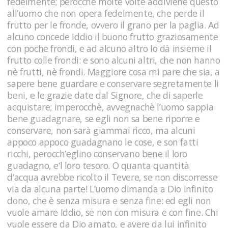
fedelmente; perocchè molte volte addiviene questo
all’uomo che non opera fedelmente, che perde il
frutto per le fronde, ovvero il grano per la paglia. Ad
alcuno concede Iddio il buono frutto graziosamente
con poche frondi, e ad alcuno altro lo dà insieme il
frutto colle frondi: e sono alcuni altri, che non hanno
nè frutti, nè frondi. Maggiore cosa mi pare che sia, a
sapere bene guardare e conservare segretamente li
beni, e le grazie date dal Signore, che di saperle
acquistare; imperocchè, avvegnachè l’uomo sappia
bene guadagnare, se egli non sa bene riporre e
conservare, non sarà giammai ricco, ma alcuni
appoco appoco guadagnano le cose, e son fatti
ricchi, perocch’eglino conservano bene il loro
guadagno, e‘l loro tesoro. O quanta quantità
d’acqua avrebbe ricolto il Tevere, se non discorresse
via da alcuna parte! L’uomo dimanda a Dio infinito
dono, che è senza misura e senza fine: ed egli non
vuole amare Iddio, se non con misura e con fine. Chi
vuole essere da Dio amato, e avere da lui infinito