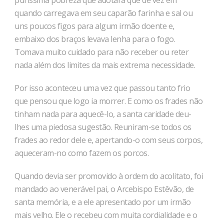
puríssima pobreza que adotara que de vez em
quando carregava em seu caparão farinha e sal ou
uns poucos figos para algum irmão doente e,
embaixo dos braços levava lenha para o fogo.
Tomava muito cuidado para não receber ou reter
nada além dos limites da mais extrema necessidade.
Por isso aconteceu uma vez que passou tanto frio
que pensou que logo ia morrer. E como os frades não
tinham nada para aquecê-lo, a santa caridade deu-
lhes uma piedosa sugestão. Reuniram-se todos os
frades ao redor dele e, apertando-o com seus corpos,
aqueceram-no como fazem os porcos.
Quando devia ser promovido à ordem do acolitato, foi
mandado ao venerável pai, o Arcebispo Estêvão, de
santa memória, e a ele apresentado por um irmão
mais velho. Ele o recebeu com muita cordialidade e o