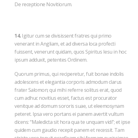
De receptione Novitiorum.
14.
Igitur cum se divisissent fratres qui primo
venerant in Angliam, et ad diversa loca profecti
fuissent, venerunt quidam, quos Spiritus Iesu in hoc
ipsum adduxit, petentes Ordinem.
Quorum primus, qui reciperetur, fuit bonae indolis
adolescens et elegantia corporis admodum clarus
frater Salomon; qui mihi referre solitus erat, quod
cum adhuc novitius esset, factus est procurator
venitque ad domum sororis suae, ut eleemosynam
peteret. Ipsa vero portans ei panem avertit vultum
dicens: “Maledicta sit hora qua te unquam vidi”; et ipse
quidem cum gaudio recepit panem et recessit. Tam