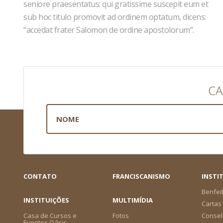
seniore praesentatus: qui gratissime suscepit eum et
sub hoc titulo promovit ad ordinem optatum, dicens:
“accedat frater Salomon de ordine apostolorum”.
CA
CONTATO
FRANCISCANISMO
INSTI
Benfei
INSTITUIÇÕES
MULTIMÍDIA
Cartas 
Casa de Cursos e
Fotos
Consel
Eventos Oásis