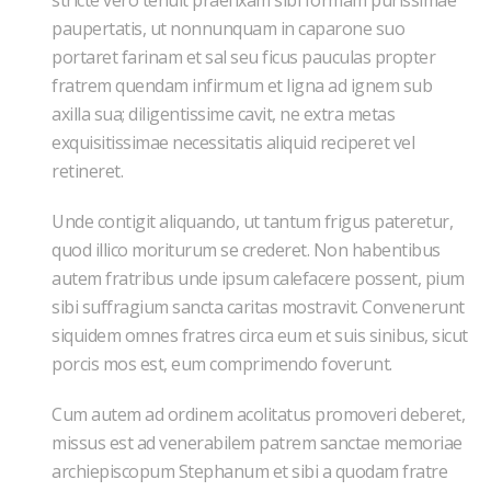
stricte vero tenuit praefixam sibi formam purissimae
paupertatis, ut nonnunquam in caparone suo
portaret farinam et sal seu ficus pauculas propter
fratrem quendam infirmum et ligna ad ignem sub
axilla sua; diligentissime cavit, ne extra metas
exquisitissimae necessitatis aliquid reciperet vel
retineret.
Unde contigit aliquando, ut tantum frigus pateretur,
quod illico moriturum se crederet. Non habentibus
autem fratribus unde ipsum calefacere possent, pium
sibi suffragium sancta caritas mostravit. Convenerunt
siquidem omnes fratres circa eum et suis sinibus, sicut
porcis mos est, eum comprimendo foverunt.
Cum autem ad ordinem acolitatus promoveri deberet,
missus est ad venerabilem patrem sanctae memoriae
archiepiscopum Stephanum et sibi a quodam fratre