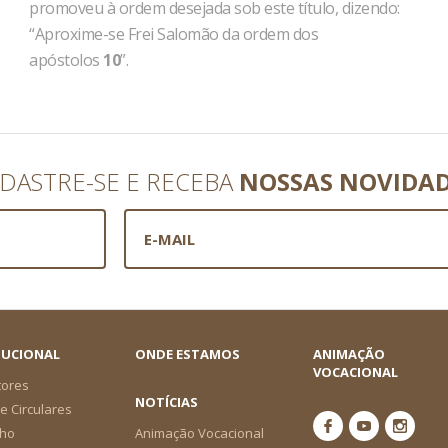
promoveu à ordem desejada sob este título, dizendo:
“Aproxime-se Frei Salomão da ordem dos
apóstolos
10
”.
DASTRE-SE E RECEBA
NOSSAS NOVIDA
TUCIONAL
ONDE ESTAMOS
ANIMAÇÃO
VOCACIONAL
tores
NOTÍCIAS
e Circulares
ho
Animação Vocacional