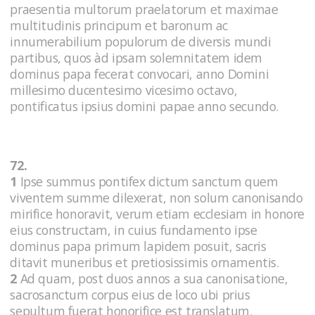
praesentia multorum praelatorum et maximae
multitudinis principum et baronum ac
innumerabilium populorum de diversis mundi
partibus, quos àd ipsam solemnitatem idem
dominus papa fecerat convocari, anno Domini
millesimo ducentesimo vicesimo octavo,
pontificatus ipsius domini papae anno secundo.
72.
1
Ipse summus pontifex dictum sanctum quem
viventem summe dilexerat, non solum canonisando
mirifice honoravit, verum etiam ecclesiam in honore
eius constructam, in cuius fundamento ipse
dominus papa primum lapidem posuit, sacris
ditavit muneribus et pretiosissimis ornamentis.
2
Ad quam, post duos annos a sua canonisatione,
sacrosanctum corpus eius de loco ubi prius
sepultum fuerat honorifice est translatum.