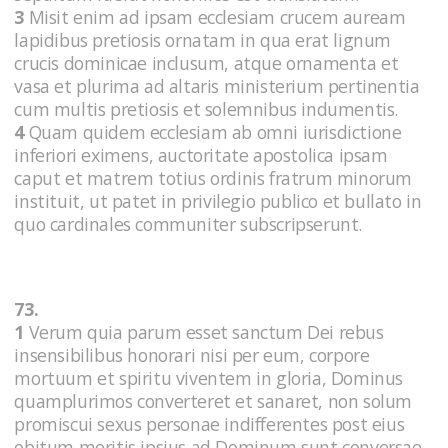
3
Misit enim ad ipsam ecclesiam crucem auream
lapidibus pretiosis ornatam in qua erat lignum
crucis dominicae inclusum, atque ornamenta et
vasa et plurima ad altaris ministerium pertinentia
cum multis pretiosis et solemnibus indumentis.
4
Quam quidem ecclesiam ab omni iurisdictione
inferiori eximens, auctoritate apostolica ipsam
caput et matrem totius ordinis fratrum minorum
instituit, ut patet in privilegio publico et bullato in
quo cardinales communiter subscripserunt.
73.
1
Verum quia parum esset sanctum Dei rebus
insensibilibus honorari nisi per eum, corpore
mortuum et spiritu viventem in gloria, Dominus
quamplurimos converteret et sanaret, non solum
promiscui sexus personae indifferentes post eius
obitum meritis ipsius ad Dominum sunt conversae,