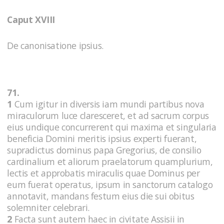
Caput XVIII
De canonisatione ipsius.
71.
1
Cum igitur in diversis iam mundi partibus nova
miraculorum luce claresceret, et ad sacrum corpus
eius undique concurrerent qui maxima et singularia
beneficia Domini meritis ipsius experti fuerant,
supradictus dominus papa Gregorius, de consilio
cardinalium et aliorum praelatorum quamplurium,
lectis et approbatis miraculis quae Dominus per
eum fuerat operatus, ipsum in sanctorum catalogo
annotavit, mandans festum eius die sui obitus
solemniter celebrari.
2
Facta sunt autem haec in civitate Assisii in