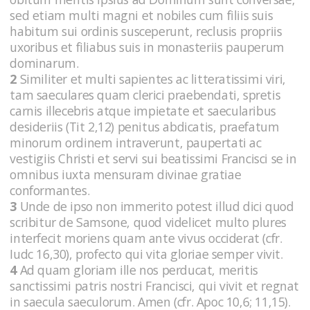
sed etiam multi magni et nobiles cum filiis suis
habitum sui ordinis susceperunt, reclusis propriis
uxoribus et filiabus suis in monasteriis pauperum
dominarum.
2
Similiter et multi sapientes ac litteratissimi viri,
tam saeculares quam clerici praebendati, spretis
carnis illecebris atque impietate et saecularibus
desideriis (Tit 2,12) penitus abdicatis, praefatum
minorum ordinem intraverunt, paupertati ac
vestigiis Christi et servi sui beatissimi Francisci se in
omnibus iuxta mensuram divinae gratiae
conformantes.
3
Unde de ipso non immerito potest illud dici quod
scribitur de Samsone, quod videlicet multo plures
interfecit moriens quam ante vivus occiderat (cfr.
Iudc 16,30), profecto qui vita gloriae semper vivit.
4
Ad quam gloriam ille nos perducat, meritis
sanctissimi patris nostri Francisci, qui vivit et regnat
in saecula saeculorum. Amen (cfr. Apoc 10,6; 11,15).