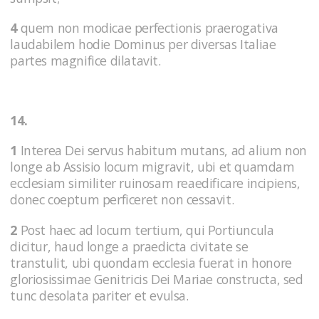
4
quem non modicae perfectionis praerogativa
laudabilem hodie Dominus per diversas Italiae
partes magnifice dilatavit.
14.
1
Interea Dei servus habitum mutans, ad alium non
longe ab Assisio locum migravit, ubi et quamdam
ecclesiam similiter ruinosam reaedificare incipiens,
donec coeptum perficeret non cessavit.
2
Post haec ad locum tertium, qui Portiuncula
dicitur, haud longe a praedicta civitate se
transtulit, ubi quondam ecclesia fuerat in honore
gloriosissimae Genitricis Dei Mariae constructa, sed
tunc desolata pariter et evulsa.