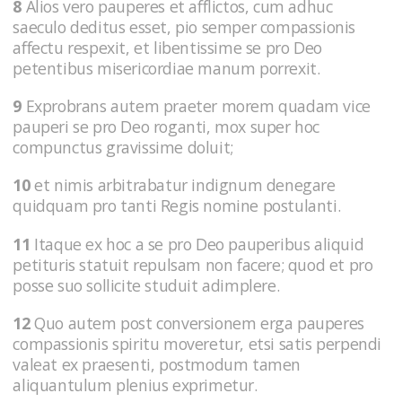
8
Alios vero pauperes et afflictos, cum adhuc
saeculo deditus esset, pio semper compassionis
affectu respexit, et libentissime se pro Deo
petentibus misericordiae manum porrexit.
9
Exprobrans autem praeter morem quadam vice
pauperi se pro Deo roganti, mox super hoc
compunctus gravissime doluit;
10
et nimis arbitrabatur indignum denegare
quidquam pro tanti Regis nomine postulanti.
11
Itaque ex hoc a se pro Deo pauperibus aliquid
petituris statuit repulsam non facere; quod et pro
posse suo sollicite studuit adimplere.
12
Quo autem post conversionem erga pauperes
compassionis spiritu moveretur, etsi satis perpendi
valeat ex praesenti, postmodum tamen
aliquantulum plenius exprimetur.