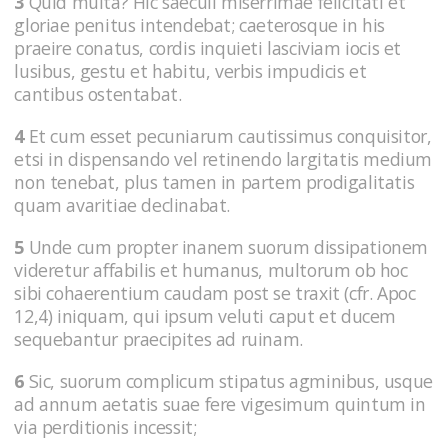
3
Quid multa? Hic saeculi miserrimae felicitati et
gloriae penitus intendebat; caeterosque in his
praeire conatus, cordis inquieti lasciviam iocis et
lusibus, gestu et habitu, verbis impudicis et
cantibus ostentabat.
4
Et cum esset pecuniarum cautissimus conquisitor,
etsi in dispensando vel retinendo largitatis medium
non tenebat, plus tamen in partem prodigalitatis
quam avaritiae declinabat.
5
Unde cum propter inanem suorum dissipationem
videretur affabilis et humanus, multorum ob hoc
sibi cohaerentium caudam post se traxit (cfr. Apoc
12,4) iniquam, qui ipsum veluti caput et ducem
sequebantur praecipites ad ruinam.
6
Sic, suorum complicum stipatus agminibus, usque
ad annum aetatis suae fere vigesimum quintum in
via perditionis incessit;