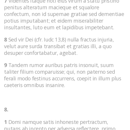
7
Videntes itaque noti eius virum a statu pristino
penitus alteratum macieque et squalore
confectum, non id supernae gratiae sed dementiae
potius imputabant; et eidem miserabiliter
insultantes, luto eum et lapidibus impetebant.
8
Sed vir Dei (cfr. Iudc 13,8) nulla fractus injuria,
velut aure surda transibat et gratias illi, a quo
desuper confortabatur, agebat.
9
Tandem rumor auribus patris insonuit, suum
taliter filium comparuisse; qui, non paterno sed
ferali modo festinus accurrens, coepit in illum plus
caeteris omnibus insanire.
8.
1
Domi namque satis inhoneste pertractum,
putans ab incepto per adversa reflectere, primo