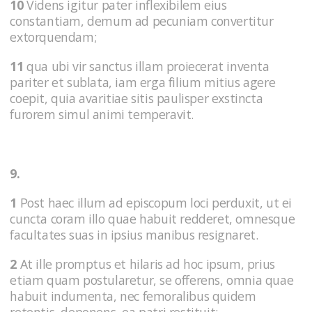
10
Videns igitur pater inflexibilem eius
constantiam, demum ad pecuniam convertitur
extorquendam;
11
qua ubi vir sanctus illam proiecerat inventa
pariter et sublata, iam erga filium mitius agere
coepit, quia avaritiae sitis paulisper exstincta
furorem simul animi temperavit.
9.
1
Post haec illum ad episcopum loci perduxit, ut ei
cuncta coram illo quae habuit redderet, omnesque
facultates suas in ipsius manibus resignaret.
2
At ille promptus et hilaris ad hoc ipsum, prius
etiam quam postularetur, se offerens, omnia quae
habuit indumenta, nec femoralibus quidem