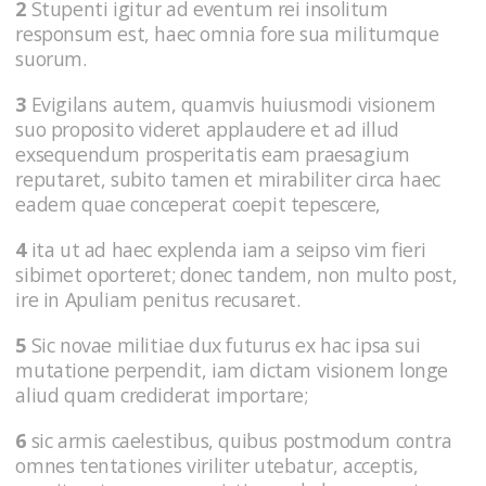
2
Stupenti igitur ad eventum rei insolitum
responsum est, haec omnia fore sua militumque
suorum.
3
Evigilans autem, quamvis huiusmodi visionem
suo proposito videret applaudere et ad illud
exsequendum prosperitatis eam praesagium
reputaret, subito tamen et mirabiliter circa haec
eadem quae conceperat coepit tepescere,
4
ita ut ad haec explenda iam a seipso vim fieri
sibimet oporteret; donec tandem, non multo post,
ire in Apuliam penitus recusaret.
5
Sic novae militiae dux futurus ex hac ipsa sui
mutatione perpendit, iam dictam visionem longe
aliud quam crediderat importare;
6
sic armis caelestibus, quibus postmodum contra
omnes tentationes viriliter utebatur, acceptis,