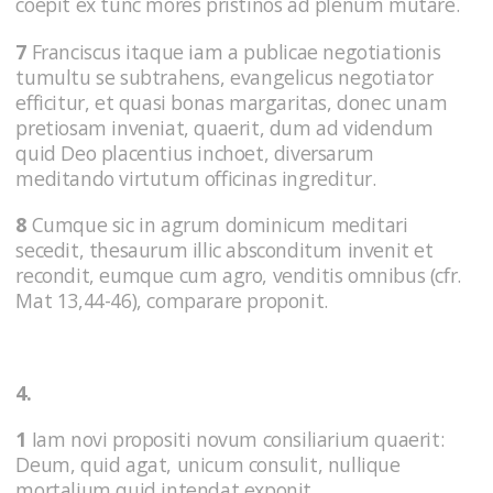
coepit ex tunc mores pristinos ad plenum mutare.
7
Franciscus itaque iam a publicae negotiationis
tumultu se subtrahens, evangelicus negotiator
efficitur, et quasi bonas margaritas, donec unam
pretiosam inveniat, quaerit, dum ad videndum
quid Deo placentius inchoet, diversarum
meditando virtutum officinas ingreditur.
8
Cumque sic in agrum dominicum meditari
secedit, thesaurum illic absconditum invenit et
recondit, eumque cum agro, venditis omnibus (cfr.
Mat 13,44-46), comparare proponit.
4.
1
Iam novi propositi novum consiliarium quaerit:
Deum, quid agat, unicum consulit, nullique
mortalium quid intendat exponit.