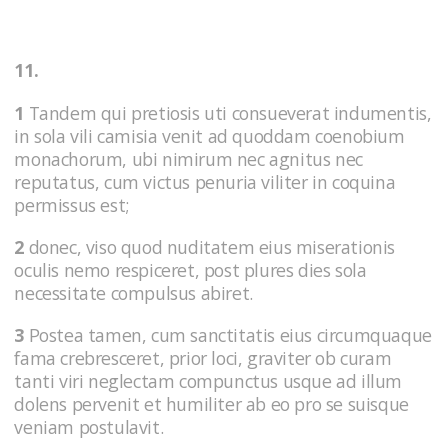
11.
1
Tandem qui pretiosis uti consueverat indumentis,
in sola vili camisia venit ad quoddam coenobium
monachorum, ubi nimirum nec agnitus nec
reputatus, cum victus penuria viliter in coquina
permissus est;
2
donec, viso quod nuditatem eius miserationis
oculis nemo respiceret, post plures dies sola
necessitate compulsus abiret.
3
Postea tamen, cum sanctitatis eius circumquaque
fama crebresceret, prior loci, graviter ob curam
tanti viri neglectam compunctus usque ad illum
dolens pervenit et humiliter ab eo pro se suisque
veniam postulavit.