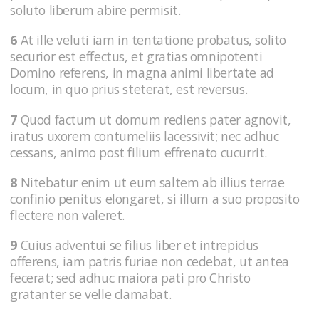
soluto liberum abire permisit.
6
At ille veluti iam in tentatione probatus, solito
securior est effectus, et gratias omnipotenti
Domino referens, in magna animi libertate ad
locum, in quo prius steterat, est reversus.
7
Quod factum ut domum rediens pater agnovit,
iratus uxorem contumeliis lacessivit; nec adhuc
cessans, animo post filium effrenato cucurrit.
8
Nitebatur enim ut eum saltem ab illius terrae
confinio penitus elongaret, si illum a suo proposito
flectere non valeret.
9
Cuius adventui se filius liber et intrepidus
offerens, iam patris furiae non cedebat, ut antea
fecerat; sed adhuc maiora pati pro Christo
gratanter se velle clamabat.