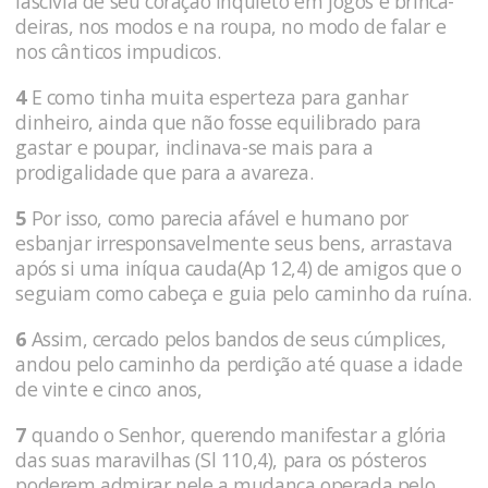
lascívia de seu coração inquieto em jogos e brinca­
deiras, nos modos e na roupa, no modo de falar e
nos cânticos impudicos.
4
E como tinha muita esperteza para ganhar
dinheiro, ainda que não fosse equilibrado para
gastar e poupar, inclinava-se mais para a
prodigalidade que para a avareza.
5
Por isso, como parecia afável e humano por
esbanjar irresponsavelmente seus bens, arrastava
após si uma iníqua cauda(Ap 12,4) de amigos que o
seguiam como cabeça e guia pelo caminho da ruína.
6
Assim, cercado pelos bandos de seus cúmplices,
andou pelo caminho da perdição até quase a idade
de vinte e cinco anos,
7
quando o Senhor, querendo manifestar a glória
das suas maravilhas (Sl 110,4), para os pósteros
poderem admirar nele a mudança ope­rada pelo