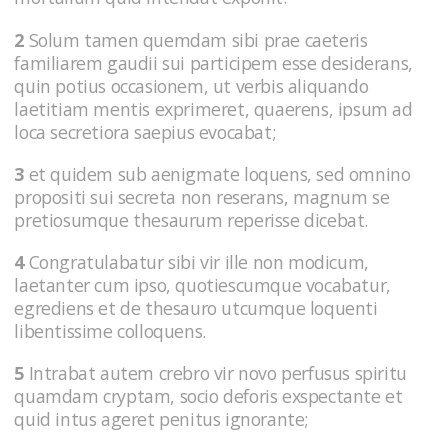
2
Solum tamen quemdam sibi prae caeteris
familiarem gaudii sui participem esse desiderans,
quin potius occasionem, ut verbis aliquando
laetitiam mentis exprimeret, quaerens, ipsum ad
loca secretiora saepius evocabat;
3
et quidem sub aenigmate loquens, sed omnino
propositi sui secreta non reserans, magnum se
pretiosumque thesaurum reperisse dicebat.
4
Congratulabatur sibi vir ille non modicum,
laetanter cum ipso, quotiescumque vocabatur,
egrediens et de thesauro utcumque loquenti
libentissime colloquens.
5
Intrabat autem crebro vir novo perfusus spiritu
quamdam cryptam, socio deforis exspectante et
quid intus ageret penitus ignorante;