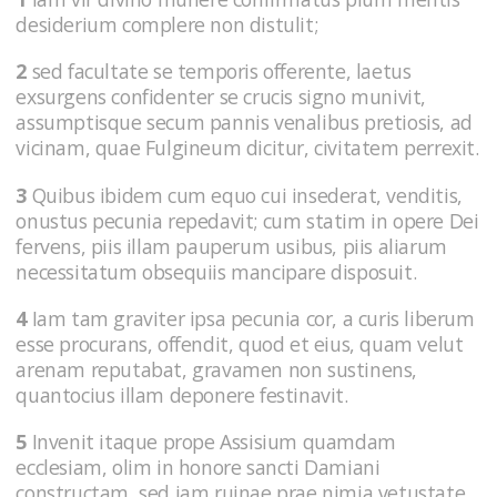
desiderium complere non distulit;
2
sed facultate se temporis offerente, laetus
exsurgens confidenter se crucis signo munivit,
assumptisque secum pannis venalibus pretiosis, ad
vicinam, quae Fulgineum dicitur, civitatem perrexit.
3
Quibus ibidem cum equo cui insederat, venditis,
onustus pecunia repedavit; cum statim in opere Dei
fervens, piis illam pauperum usibus, piis aliarum
necessitatum obsequiis mancipare disposuit.
4
Iam tam graviter ipsa pecunia cor, a curis liberum
esse procurans, offendit, quod et eius, quam velut
arenam reputabat, gravamen non sustinens,
quantocius illam deponere festinavit.
5
Invenit itaque prope Assisium quamdam
ecclesiam, olim in honore sancti Damiani
constructam, sed iam ruinae prae nimia vetustate