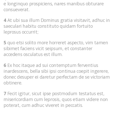
e longinquo prospiciens, nares manibus obturare
consueverat.
4
At ubi sua illum Dominus gratia visitavit, adhuc in
saeculari habitu constituto quidam fortuito
leprosus occurrit;
5
quo etsi solito more horreret aspecto, vim tamen
sibimet faciens vicit seipsum, et constanter
accedens osculatus est illum.
6
Ex hoc itaque ad sui contemptum ferventius
inardescens, bella sibi ipsi continua coepit ingerere,
donec desuper ei daretur perfectam de se victoriam
obtinere.
7
Fecit igitur, sicut ipse postmodum testatus est,
misericordiam cum leprosis, quos etiam videre non
poterat, cum adhuc viveret in peccatis.