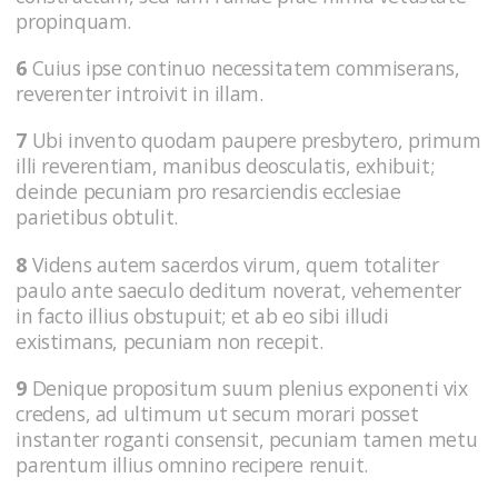
propinquam.
6
Cuius ipse continuo necessitatem commiserans,
reverenter introivit in illam.
7
Ubi invento quodam paupere presbytero, primum
illi reverentiam, manibus deosculatis, exhibuit;
deinde pecuniam pro resarciendis ecclesiae
parietibus obtulit.
8
Videns autem sacerdos virum, quem totaliter
paulo ante saeculo deditum noverat, vehementer
in facto illius obstupuit; et ab eo sibi illudi
existimans, pecuniam non recepit.
9
Denique propositum suum plenius exponenti vix
credens, ad ultimum ut secum morari posset
instanter roganti consensit, pecuniam tamen metu
parentum illius omnino recipere renuit.