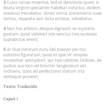
3
Cuius ruinae misertus, sed et devotione quam in
Beata Virgine specialiter habebat inductus, ibidem
assiduus morabatur, donec annus conversionis suae
tertius, reparata iam dicta ecclesia, volvebatur.
4
Non hoc arbitror absque dignioris rei mysterio
gestum, quod videlicet iste sanctus tres ecclesias
supradictas erexit;
5
at illud nimirum nutu Dei praevio per hoc
existimo figuratum, quod et ipse vir simplex
mirabiliter adimplevit, qui tres celebres Ordines, de
quibus suo loco vel breviter tangendum est,
inchoans, ipsos ad perfectionis statum vita
verboque provexit.
Texto Traduzido
Caput I