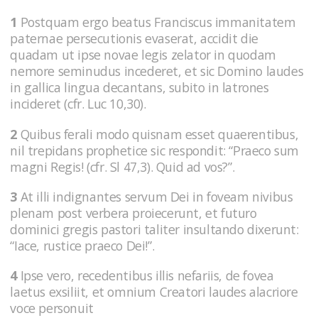
1
Postquam ergo beatus Franciscus immanitatem
paternae persecutionis evaserat, accidit die
quadam ut ipse novae legis zelator in quodam
nemore seminudus incederet, et sic Domino laudes
in gallica lingua decantans, subito in latrones
incideret (cfr. Luc 10,30).
2
Quibus ferali modo quisnam esset quaerentibus,
nil trepidans prophetice sic respondit: “Praeco sum
magni Regis! (cfr. Sl 47,3). Quid ad vos?”.
3
At illi indignantes servum Dei in foveam nivibus
plenam post verbera proiecerunt, et futuro
dominici gregis pastori taliter insultando dixerunt:
“Iace, rustice praeco Dei!”.
4
Ipse vero, recedentibus illis nefariis, de fovea
laetus exsiliit, et omnium Creatori laudes alacriore
voce personuit