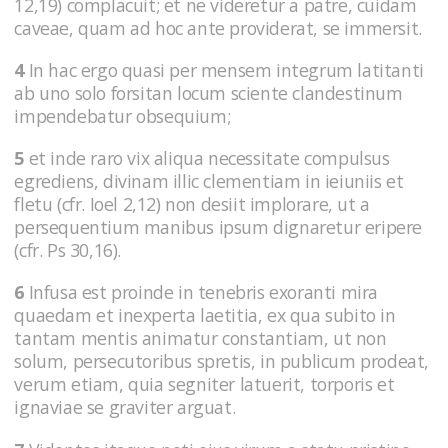
12,19) complacuit; et ne videretur a patre, cuidam
caveae, quam ad hoc ante providerat, se immersit.
4
In hac ergo quasi per mensem integrum latitanti
ab uno solo forsitan locum sciente clandestinum
impendebatur obsequium;
5
et inde raro vix aliqua necessitate compulsus
egrediens, divinam illic clementiam in ieiuniis et
fletu (cfr. Ioel 2,12) non desiit implorare, ut a
persequentium manibus ipsum dignaretur eripere
(cfr. Ps 30,16).
6
Infusa est proinde in tenebris exoranti mira
quaedam et inexperta laetitia, ex qua subito in
tantam mentis animatur constantiam, ut non
solum, persecutoribus spretis, in publicum prodeat,
verum etiam, quia segniter latuerit, torporis et
ignaviae se graviter arguat.