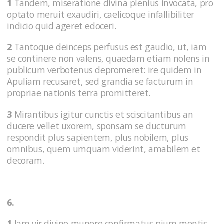
1
Tandem, miseratione divina plenius invocata, pro
optato meruit exaudiri, caelicoque infallibiliter
indicio quid ageret edoceri.
2
Tantoque deinceps perfusus est gaudio, ut, iam
se continere non valens, quaedam etiam nolens in
publicum verbotenus depromeret: ire quidem in
Apuliam recusaret, sed grandia se facturum in
propriae nationis terra promitteret.
3
Mirantibus igitur cunctis et sciscitantibus an
ducere vellet uxorem, sponsam se ducturum
respondit plus sapientem, plus nobilem, plus
omnibus, quem umquam viderint, amabilem et
decoram.
6.
1
Iam vir divino munere confirmatus pium mentis