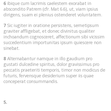
6
ibique cum lacrimis caelestem exorabat in
abscondito Patrem (cfr. Mat 6.6), ut, viam ipsius
dirigens, suam ei plenius ostenderet voluntatem.
7
Sic iugiter in oratione persistens, semetipsum
graviter affligebat, et donec divinitus qualiter
inchoandum cognosceret, affectionum sibi vicissim
succedentium importunitas ipsum quiescere non
sinebat.
8
Alternabantur namque in illo gaudium pro
gustati dulcedine spiritus, dolor gravissimus pro
peccatis praeteriti temporis, timor non modicus de
futuris, fervensque desiderium super iis quae
conceperat consummandis.
5.