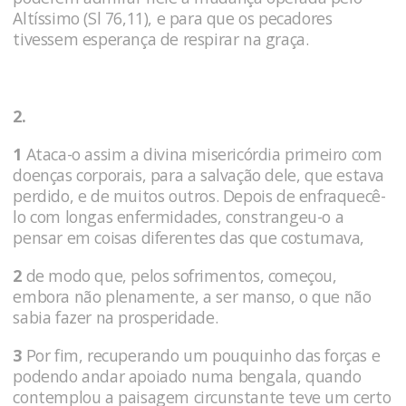
Altíssimo (Sl 76,11), e para que os pecadores
tivessem esperança de respirar na graça.
2.
1
Ataca-o assim a divina misericórdia primeiro com
doenças corporais, para a salvação dele, que estava
perdido, e de muitos outros. Depois de enfraquecê-
lo com longas enfermidades, constrangeu-o a
pensar em coisas diferentes das que costu­mava,
2
de modo que, pelos sofrimentos, come­çou,
embora não plenamente, a ser manso, o que não
sabia fazer na prosperidade.
3
Por fim, recuperando um pouquinho das forças e
podendo andar apoiado numa bengala, quando
con­templou a paisagem circunstante teve um certo