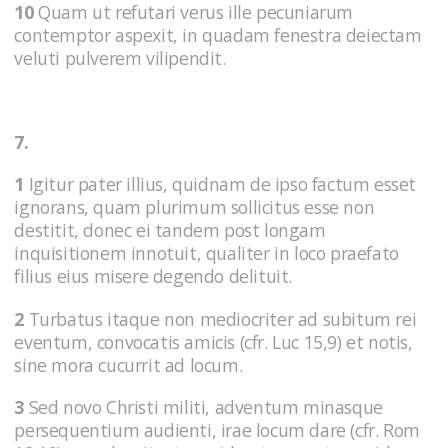
10
Quam ut refutari verus ille pecuniarum
contemptor aspexit, in quadam fenestra deiectam
veluti pulverem vilipendit.
7.
1
Igitur pater illius, quidnam de ipso factum esset
ignorans, quam plurimum sollicitus esse non
destitit, donec ei tandem post longam
inquisitionem innotuit, qualiter in loco praefato
filius eius misere degendo delituit.
2
Turbatus itaque non mediocriter ad subitum rei
eventum, convocatis amicis (cfr. Luc 15,9) et notis,
sine mora cucurrit ad locum.
3
Sed novo Christi militi, adventum minasque
persequentium audienti, irae locum dare (cfr. Rom