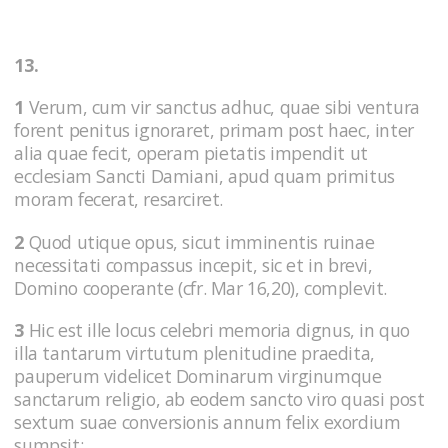
13.
1
Verum, cum vir sanctus adhuc, quae sibi ventura
forent penitus ignoraret, primam post haec, inter
alia quae fecit, operam pietatis impendit ut
ecclesiam Sancti Damiani, apud quam primitus
moram fecerat, resarciret.
2
Quod utique opus, sicut imminentis ruinae
necessitati compassus incepit, sic et in brevi,
Domino cooperante (cfr. Mar 16,20), complevit.
3
Hic est ille locus celebri memoria dignus, in quo
illa tantarum virtutum plenitudine praedita,
pauperum videlicet Dominarum virginumque
sanctarum religio, ab eodem sancto viro quasi post
sextum suae conversionis annum felix exordium
sumpsit;