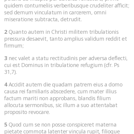
quidem contumeliis verberibusque crudeliter afficit;
sed demum vinculatum in carcerem, omni
miseratione subtracta, detrudit.
2
Quanto autem in Christi militem tribulationis
pressura desaevit, tanto amplius validum reddit et
firmum;
3
nec valet a statu rectitudinis per adversa deflecti,
cui est Dominus in tribulatione refugium (cfr. Ps
31,7).
4
Accidit autem die quadam patrem eius a domo
causa rei familiaris abscedere, cum mater illius
factum mariti non approbans, blandis filium
allocuta sermonibus, sic illum a suo attentabat
proposito revocare.
5
Quod cum se non posse conspiceret materna
pietate commota latenter vincula rupit, filioque