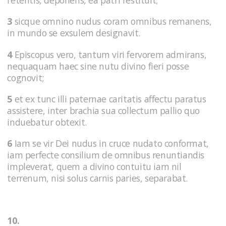
retentis, deponens, ea patri restituit;
3
sicque omnino nudus coram omnibus remanens,
in mundo se exsulem designavit.
4
Episcopus vero, tantum viri fervorem admirans,
nequaquam haec sine nutu divino fieri posse
cognovit;
5
et ex tunc illi paternae caritatis affectu paratus
assistere, inter brachia sua collectum pallio quo
induebatur obtexit.
6
Iam se vir Dei nudus in cruce nudato conformat,
iam perfecte consilium de omnibus renuntiandis
impleverat, quem a divino contuitu iam nil
terrenum, nisi solus carnis paries, separabat.
10.