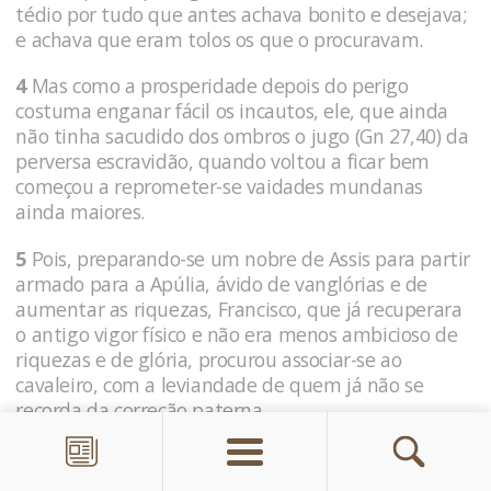
tédio por tudo que antes achava bonito e desejava;
e achava que eram tolos os que o procuravam.
4
Mas como a prosperidade depois do perigo
costuma enganar fácil os incautos, ele, que ainda
não tinha sacudido dos ombros o jugo (Gn 27,40) da
perversa escravidão, quando voltou a ficar bem
começou a reprometer-se vaidades mundanas
ainda maio­res.
5
Pois, preparando-se um nobre de Assis para partir
armado para a Apúlia, ávido de vanglórias e de
aumentar as riquezas, Francisco, que já recupe­rara
o antigo vigor físico e não era menos ambicioso de
riquezas e de glória, procurou associar-se ao
cavaleiro, com a leviandade de quem já não se
recorda da correção paterna.
6
Mas nisso é preciso admirar bastante a disposição
do desígnio de Deus: porque ele que, pelos