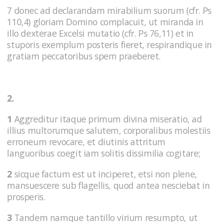
7 donec ad declarandam mirabilium suorum (cfr. Ps
110,4) gloriam Domino complacuit, ut miranda in
illo dexterae Excelsi mutatio (cfr. Ps 76,11) et in
stuporis exemplum posteris fieret, respirandique in
gratiam peccatoribus spem praeberet.
2.
1
Aggreditur itaque primum divina miseratio, ad
illius multorumque salutem, corporalibus molestiis
erroneum revocare, et diutinis attritum
languoribus coegit iam solitis dissimilia cogitare;
2
sicque factum est ut inciperet, etsi non plene,
mansuescere sub flagellis, quod antea nesciebat in
prosperis.
3
Tandem namque tantillo virium resumpto, ut