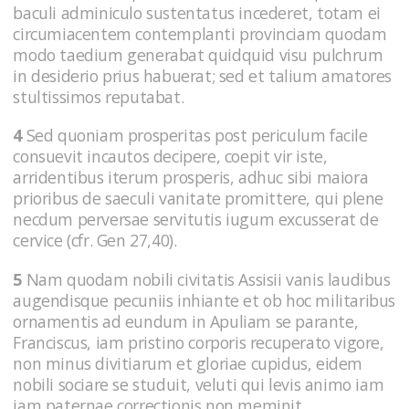
baculi adminiculo sustentatus incederet, totam ei
circumiacentem contemplanti provinciam quodam
modo taedium generabat quidquid visu pulchrum
in desiderio prius habuerat; sed et talium amatores
stultissimos reputabat.
4
Sed quoniam prosperitas post periculum facile
consuevit incautos decipere, coepit vir iste,
arridentibus iterum prosperis, adhuc sibi maiora
prioribus de saeculi vanitate promittere, qui plene
necdum perversae servitutis iugum excusserat de
cervice (cfr. Gen 27,40).
5
Nam quodam nobili civitatis Assisii vanis laudibus
augendisque pecuniis inhiante et ob hoc militaribus
ornamentis ad eundum in Apuliam se parante,
Franciscus, iam pristino corporis recuperato vigore,
non minus divitiarum et gloriae cupidus, eidem
nobili sociare se studuit, veluti qui levis animo iam
iam paternae correctionis non meminit.