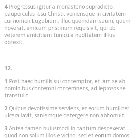
4
Progressus igitur a monasterio supradicto
pauperculus Iesu Christi, veniensque in civitatem
cui nomen Eugubium, illuc quemdam suum, quem
noverat, amicum pristinum requisivit, qui ob
veterem amicitiam tunicula nuditatem illius
obtexit.
12.
1
Post haec humilis sui contemptor, et iam se ab
hominibus contemni contemnens, ad leprosos se
transtulit.
2
Quibus devotissime serviens, et eorum humiliter
ulcera lavit, saniemque detergere non abhorruit.
3
Antea tamen huiusmodi in tantum despexerat,
quod non solum illos e vicino, sed et eorum domos