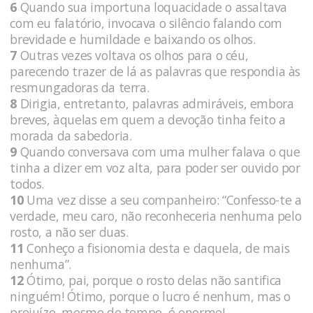
6
Quando sua importuna loquacidade o assaltava
com eu falatório, invocava o silêncio falando com
brevidade e humildade e baixando os olhos.
7
Outras vezes voltava os olhos para o céu,
parecendo trazer de lá as palavras que respondia às
resmungadoras da terra.
8
Dirigia, entretanto, palavras admiráveis, embora
breves, àquelas em quem a devoção tinha feito a
morada da sabedoria.
9
Quando conversava com uma mulher falava o que
tinha a dizer em voz alta, para poder ser ouvido por
todos.
10
Uma vez disse a seu companheiro: “Confesso-te a
verdade, meu caro, não reconheceria nenhuma pelo
rosto, a não ser duas.
11
Conheço a fisionomia desta e daquela, de mais
nenhuma”.
12
Ótimo, pai, porque o rosto delas não santifica
ninguém! Ótimo, porque o lucro é nenhum, mas o
prejuízo, mesmo de tempo, é enorme!