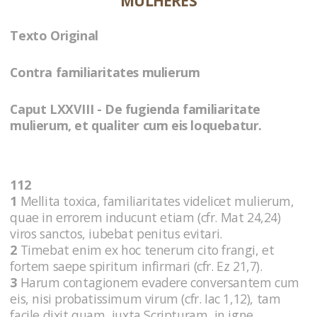
MULHERES
Texto Original
Contra familiaritates mulierum
Caput LXXVIII - De fugienda familiaritate
mulierum, et qualiter cum eis loquebatur.
112
1
Mellita toxica, familiaritates videlicet mulierum,
quae in errorem inducunt etiam (cfr. Mat 24,24)
viros sanctos, iubebat penitus evitari.
2
Timebat enim ex hoc tenerum cito frangi, et
fortem saepe spiritum infirmari (cfr. Ez 21,7).
3
Harum contagionem evadere conversantem cum
eis, nisi probatissimum virum (cfr. Iac 1,12), tam
facile dixit quam, iuxta Scripturam, in igne