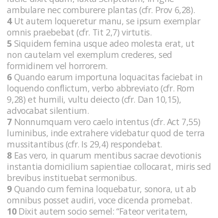
ambulare nec comburere plantas (cfr. Prov 6,28).
4
Ut autem loqueretur manu, se ipsum exemplar
omnis praebebat (cfr. Tit 2,7) virtutis.
5
Siquidem femina usque adeo molesta erat, ut
non cautelam vel exemplum crederes, sed
formidinem vel horrorem.
6
Quando earum importuna loquacitas faciebat in
loquendo conflictum, verbo abbreviato (cfr. Rom
9,28) et humili, vultu deiecto (cfr. Dan 10,15),
advocabat silentium.
7
Nonnumquam vero caelo intentus (cfr. Act 7,55)
luminibus, inde extrahere videbatur quod de terra
mussitantibus (cfr. Is 29,4) respondebat.
8
Eas vero, in quarum mentibus sacrae devotionis
instantia domicilium sapientiae collocarat, miris sed
brevibus instituebat sermonibus.
9
Quando cum femina loquebatur, sonora, ut ab
omnibus posset audiri, voce dicenda promebat.
10
Dixit autem socio semel: “Fateor veritatem,