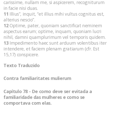
carissime, nullam me, si aspicerem, recogniturum
in facie nisi duas.
11
Illius”, inquit, “et illius mihi vultus cognitus est,
alterius nescio”.
12
Optime, pater, quoniam sanctificat neminem
aspectus earum; optime, inquam, quoniam lucri
nihil, damni quamplurimum vel temporis quidem.
13
Impedimento haec sunt arduum volentibus iter
intendere, et faciem plenam gratiarum (cfr. Est
15,17) conspicere.
Texto Traduzido
Contra familiaritates mulierum
Capítulo 78 - De como deve ser evitada a
familiaridade das mulheres e como se
comportava com elas.