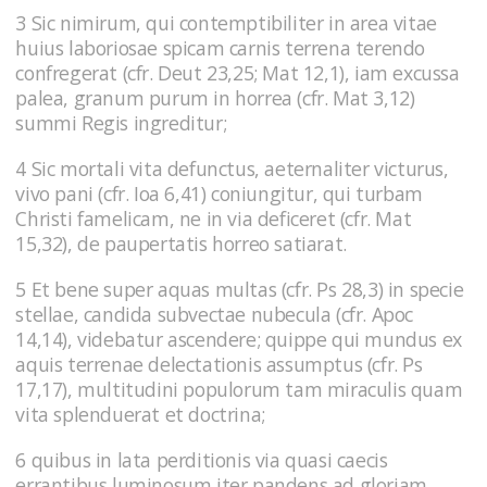
3 Sic nimirum, qui contemptibiliter in area vitae
huius laboriosae spicam carnis terrena terendo
confregerat (cfr. Deut 23,25; Mat 12,1), iam excussa
palea, granum purum in horrea (cfr. Mat 3,12)
summi Regis ingreditur;
4 Sic mortali vita defunctus, aeternaliter victurus,
vivo pani (cfr. Ioa 6,41) coniungitur, qui turbam
Christi famelicam, ne in via deficeret (cfr. Mat
15,32), de paupertatis horreo satiarat.
5 Et bene super aquas multas (cfr. Ps 28,3) in specie
stellae, candida subvectae nubecula (cfr. Apoc
14,14), videbatur ascendere; quippe qui mundus ex
aquis terrenae delectationis assumptus (cfr. Ps
17,17), multitudini populorum tam miraculis quam
vita splenduerat et doctrina;
6 quibus in lata perditionis via quasi caecis
errantibus luminosum iter pandens ad gloriam,