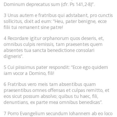
Dominum deprecatus sum (cfr. Ps 141,2-8)”.
3 Unus autem e fratribus qui adstabant, pro cunctis
sollicitus, dixit ad eum: “Heu, pater benigne, ecce
filii tui remanent sine patre!
4 Recordare igitur orphanorum quos deseris, et,
omnibus culpis remissis, tam praesentes quem
absentes tua sancta benedictione consolari
digneris”.
5 Cui piissimus pater respondit: “Ecce ego quidem
iam vocor a Domino, fili!
6 Fratribus vero meis tam absentibus quam
praesentibus omnes offensas et culpas remitto, et
eos sicut possum absolvo; quibus tu haec, fili,
denuntians, ex parte mea omnibus benedicas”.
7 Porro Evangelium secundum Iohannem ab eo loco