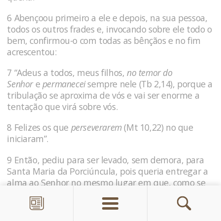
6 Abençoou primeiro a ele e depois, na sua pessoa,
todos os outros frades e, invocando sobre ele todo o
bem, confirmou-o com todas as bênçãos e no fim
acrescentou:
7 “Adeus a todos, meus filhos,
no temor do
Senhor
e
permanecei
sempre nele (Tb 2,14), porque a
tribulação se aproxima de vós e vai ser enorme a
tentação que virá sobre vós.
8 Felizes os que
perse­verarem
(Mt 10,22) no que
iniciaram”.
9 Então, pediu para ser levado, sem demora, para
Santa Maria da Porciúncula, pois queria entregar a
alma ao Senhor no mesmo lugar em que, como se
disse, tinha conhecido com clareza
o caminho da
verdade
(Sl 118,30).