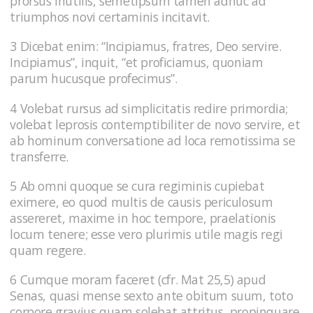
prorsus inutilis, semetipsum tamen adhuc ad
triumphos novi certaminis incitavit.
3 Dicebat enim: “Incipiamus, fratres, Deo servire.
Incipiamus”, inquit, “et proficiamus, quoniam
parum hucusque profecimus”.
4 Volebat rursus ad simplicitatis redire primordia;
volebat leprosis contemptibiliter de novo servire, et
ab hominum conversatione ad loca remotissima se
transferre.
5 Ab omni quoque se cura regiminis cupiebat
eximere, eo quod multis de causis periculosum
assereret, maxime in hoc tempore, praelationis
locum tenere; esse vero plurimis utile magis regi
quam regere.
6 Cumque moram faceret (cfr. Mat 25,5) apud
Senas, quasi mense sexto ante obitum suum, toto
corpore gravius quam solebat attritus, propinquare