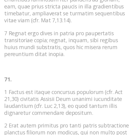
eam, quae prius stricta paucis in illa gradientibus
timebatur, ampliaverat se turmatim sequentibus
vitae viam (cfr. Mat 7,13.14).
7 Regnat ergo dives in patria pro paupertatis
transitoriae copia; regnat, inquam, sibi regibus
huius mundi substratis, quos hic misera rerum
pereuntium ditat inopia.
71.
1 Factus est itaque concursus populorum (cfr. Act
21,30) civitatis Assisii Deum unanimi iucunditate
laudantium (cfr. Luc 2,13), eo quod tantum illis
dignaretur commendare depositum.
2 Erat autem primitus pro tanti patris subtractione
planctus filiorum non modicus, qui non multo post