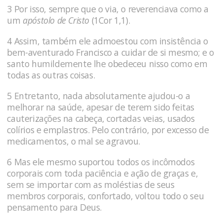
3 Por isso, sempre que o via, o reverenciava como a
um
apóstolo de Cristo
(1Cor 1,1).
4 Assim, também ele admoestou com insistência o
bem-aventurado Francisco a cuidar de si mesmo; e o
santo humildemente lhe obedeceu nisso como em
todas as outras coisas.
5 Entretanto, nada absolutamente ajudou-o a
melhorar na saúde, apesar de terem sido feitas
cauterizações na cabeça, cortadas veias, usados
colírios e emplastros. Pelo contrário, por excesso de
medicamentos, o mal se agravou.
6 Mas ele mesmo suportou todos os incômodos
corporais com toda paciência e ação de graças e,
sem se importar com as moléstias de seus
membros corporais, confortado, voltou todo o seu
pensamento para Deus.