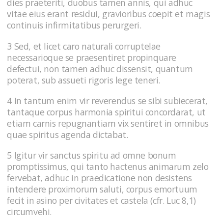
dies praeteriti, duobus tamen annis, qui adhuc
vitae eius erant residui, gravioribus coepit et magis
continuis infirmitatibus perurgeri.
3 Sed, et licet caro naturali corruptelae
necessarioque se praesentiret propinquare
defectui, non tamen adhuc dissensit, quantum
poterat, sub assueti rigoris lege teneri.
4 In tantum enim vir reverendus se sibi subiecerat,
tantaque corpus harmonia spiritui concordarat, ut
etiam carnis repugnantiam vix sentiret in omnibus
quae spiritus agenda dictabat.
5 Igitur vir sanctus spiritu ad omne bonum
promptissimus, qui tanto hactenus animarum zelo
fervebat, adhuc in praedicatione non desistens
intendere proximorum saluti, corpus emortuum
fecit in asino per civitates et castela (cfr. Luc 8,1)
circumvehi.