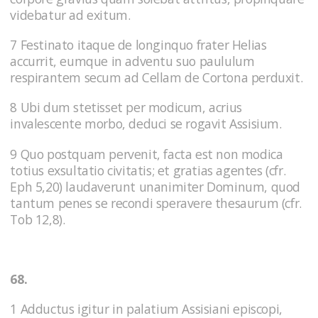
videbatur ad exitum.
7 Festinato itaque de longinquo frater Helias
accurrit, eumque in adventu suo paululum
respirantem secum ad Cellam de Cortona perduxit.
8 Ubi dum stetisset per modicum, acrius
invalescente morbo, deduci se rogavit Assisium.
9 Quo postquam pervenit, facta est non modica
totius exsultatio civitatis; et gratias agentes (cfr.
Eph 5,20) laudaverunt unanimiter Dominum, quod
tantum penes se recondi speravere thesaurum (cfr.
Tob 12,8).
68.
1 Adductus igitur in palatium Assisiani episcopi,