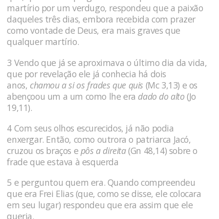
martírio por um verdugo, respondeu que a paixão
daqueles três dias, embora recebida com prazer
como vontade de Deus, era mais graves que
qualquer martírio.
3 Vendo que já se aproximava o último dia da vida,
que por revelação ele já conhecia há dois
anos,
chamou a si os frades que quis
(Mc 3,13) e os
abençoou um a um como lhe era
dado do alto
(Jo
19,11).
4 Com seus olhos escurecidos, já não podia
enxergar. Então, como outrora o patriarca Jacó,
cruzou os braços e
pôs a direita
(Gn 48,14) sobre o
frade que esta­va à esquerda
5 e perguntou quem era. Quando compreendeu
que era Frei Elias (que, como se disse, ele colocara
em seu lugar) res­pondeu que era assim que ele
queria.