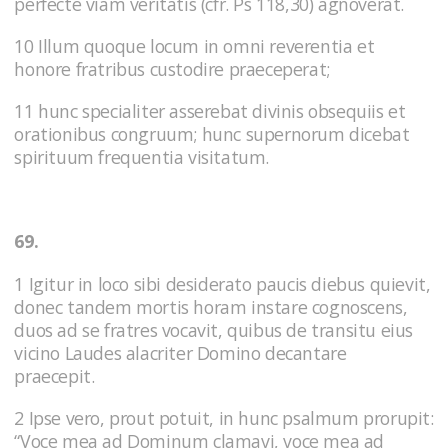
perfecte viam veritatis (cfr. Ps 118,30) agnoverat.
10 Illum quoque locum in omni reverentia et
honore fratribus custodire praeceperat;
11 hunc specialiter asserebat divinis obsequiis et
orationibus congruum; hunc supernorum dicebat
spirituum frequentia visitatum.
69.
1 Igitur in loco sibi desiderato paucis diebus quievit,
donec tandem mortis horam instare cognoscens,
duos ad se fratres vocavit, quibus de transitu eius
vicino Laudes alacriter Domino decantare
praecepit.
2 Ipse vero, prout potuit, in hunc psalmum prorupit:
“Voce mea ad Dominum clamavi, voce mea ad