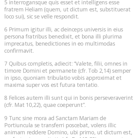
5 interrogansque quis esset et intelligens esse
fratrem Heliam (quem, ut dictum est, substituerat
loco sui), sic se velle respondit.
6 Primum igitur illi, ac deinceps universis in eius
persona fratribus benedixit, et bona illi plurima
imprecatus, benedictiones in eo multimodas
confirmavit.
7 Quibus completis, adiecit: “Valete, filii, omnes in
timore Domini et permanete (cfr. Tob 2,14) semper
in ipso, quoniam tribulatio vobis approximat et
maxima super vos est futura tentatio.
8 Felices autem illi sunt qui in bonis perseveraverint
(cfr. Mat 10,22), quae coeperunt”.
9 Tunc sine mora ad Sanctam Mariam de
Portiuncula se transferri poscebat, volens illic
animam reddere Domino, ubi primo, ut dictum est,