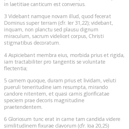
in laetitiae canticum est conversus.
3 Videbant namque novam illud, quod fecerat
Dominus super terram (cfr. Ier 31,22); videbant,
inquam, non planctu sed plausu dignum
miraculum, sacrum videlicet corpus, Christi
stigmatibus decoratum.
4 Aspiciebant membra eius, morbida prius et rigida,
iam tractabiliter pro tangentis se voluntate
flectentia;
5 carnem quoque, duram prius et lividam, veluti
pueruli teneritudine iam resumpta, mirando
candore nitentem, et quasi carnis glorificatae
speciem prae decoris magnitudine
praetendentem.
6 Gloriosum tunc erat in carne tam candida videre
similitudinem fixurae clavorum (cfr. Ioa 20,25)