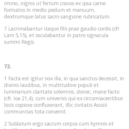
immo, nigros ut ferrum cravos ex ipsa carne
formatos in medio pedum et manuum,
dextrumque latus sacro sanguine rubricatum.
7 Lacrimabantur itaque filii prae gaudio cordis (cfr.
Lam 5,15), et osculabantur in patre signacula
summi Regis.
72.
1 Facta est igitur nox illa, in qua sanctus decessit, in
divinis laudibus, in multitudine populi et
luminarium claritate solemnis, donec, mane facto
(cfr. Ioa 21,4), cum universis qui ex circumiacentibus
locis copiose confluxerant, illic civitatis Assisii
communitas tota convenit.
2 Sublatum ergo sacrum corpus cum hymnis et