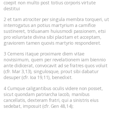
coepit non multo post totius corporis virtute
destitui
2 et tam atrociter per singula membra torqueri, ut
interrogatus an potius martyrium a carnifice
sustineret, triduanam huiusmodi passionem, etsi
pro voluntate divina sibi placitam et acceptam,
graviorem tamen quovis martyrio responderet.
3 Cernens itaque proximare diem vitae
novissimum, quem per revelationem iam biennio
ante didicerat, convocavit ad se fratres quos voluit
(cfr. Mar 3,13), singulosque, prout sibi dabatur
desuper (cfr. Ioa 19,11), benedixit.
4 Cumque caligantibus oculis videre non posset,
sicut quondam patriarcha Iacob, manibus
cancellatis, dexteram fratri, qui a sinistris eius
sedebat, imposuit (cfr. Gen 48,14);