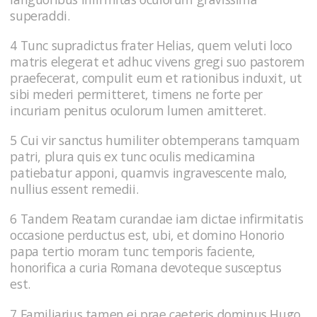
superaddi.
4 Tunc supradictus frater Helias, quem veluti loco
matris elegerat et adhuc vivens gregi suo pastorem
praefecerat, compulit eum et rationibus induxit, ut
sibi mederi permitteret, timens ne forte per
incuriam penitus oculorum lumen amitteret.
5 Cui vir sanctus humiliter obtemperans tamquam
patri, plura quis ex tunc oculis medicamina
patiebatur apponi, quamvis ingravescente malo,
nullius essent remedii.
6 Tandem Reatam curandae iam dictae infirmitatis
occasione perductus est, ubi, et domino Honorio
papa tertio moram tunc temporis faciente,
honorifica a curia Romana devoteque susceptus
est.
7 Familiarius tamen ei prae caeteris dominus Hugo,