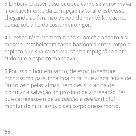
3 Embora pressentisse que sua carne se aproximava
inevitavelmente da corrupção natural e estivesse
chegando ao fim, não dei­xou de mantê-la, quanto
podia, sob a lei do costumeiro rigor.
4 O respeitável homem tinha submetido tanto a si
mesmo, estabelecera tanta harmonia entre corpo e
espírito que sua carne mal sen­tia repugnância em
tudo que o espírito mandava.
5 Por isso o homem santo, de espí­rito sempre
prontíssimo para toda boa obra, que ainda fervia de
tanto zelo pelas almas, sem desistir ainda de
procurar a salvação do próximo pela pregação, fez
que carregassem pelas
cidades e aldeias
(Lc 8,1),
montando num asno, o seu corpo quase morto.
65.