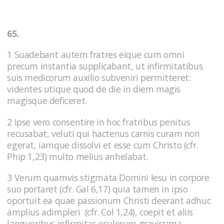
65.
1 Suadebant autem fratres eique cum omni
precum instantia supplicabant, ut infirmitatibus
suis medicorum auxilio subveniri permitteret:
videntes utique quod de die in diem magis
magisque deficeret.
2 Ipse vero consentire in hoc fratribus penitus
recusabat, veluti qui hactenus carnis curam non
egerat, iamque dissolvi et esse cum Christo (cfr.
Phip 1,23) multo melius anhelabat.
3 Verum quamvis stigmata Domini Iesu in corpore
suo portaret (cfr. Gal 6,17) quia tamen in ipso
oportuit ea quae passionum Christi deerant adhuc
amplius adimpleri (cfr. Col 1,24), coepit et aliis
languoribus infirmitas oculorum gravissima