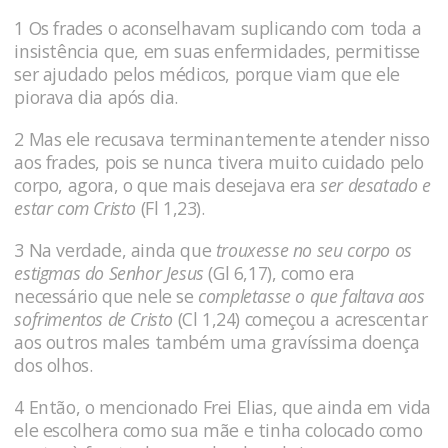
1 Os frades o aconselhavam suplicando com toda a
insistência que, em suas enfermidades, permitisse
ser ajudado pelos médicos, porque viam que ele
piorava dia após dia.
2 Mas ele recusava terminantemente atender nisso
aos frades, pois se nunca tivera muito cuidado pelo
corpo, ago­ra, o que mais desejava era
ser desatado e
estar com Cristo
(Fl 1,23).
3 Na verdade, ainda que
trouxesse no seu corpo os
estig­mas do Senhor Jesus
(Gl 6,17), como era
necessário que nele se
com­pletasse o que faltava aos
sofrimentos de Cristo
(Cl 1,24) começou a acrescentar
aos outros males também uma gravíssima doença
dos olhos.
4 Então, o mencionado Frei Elias, que ainda em vida
ele esco­lhera como sua mãe e tinha colocado como