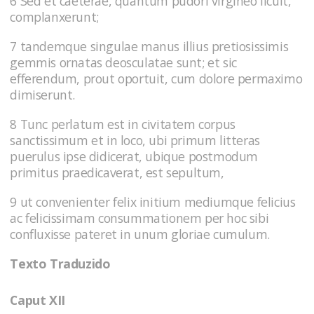
6 Sed et caeterae, quantum pudori virgineo licuit,
complanxerunt;
7 tandemque singulae manus illius pretiosissimis
gemmis ornatas deosculatae sunt; et sic
efferendum, prout oportuit, cum dolore permaximo
dimiserunt.
8 Tunc perlatum est in civitatem corpus
sanctissimum et in loco, ubi primum litteras
puerulus ipse didicerat, ubique postmodum
primitus praedicaverat, est sepultum,
9 ut convenienter felix initium mediumque felicius
ac felicissimam consummationem per hoc sibi
confluxisse pateret in unum gloriae cumulum.
Texto Traduzido
Caput XII