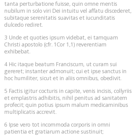
tanta perturbatione fuisse, quin omne mentis
nubilum in solo viri Dei intuitu vel affatu discederet,
subitaque serenitatis suavitas et iucunditatis
dulcedo rediret.
3 Unde et quoties ipsum videbat, ei tamquam
Christi apostolo (cfr. 1Cor 1,1) reverentiam
exhibebat.
4 Hic itaque beatum Franciscum, ut curam sui
gereret; instanter admonuit; cui et ipse sanctus in
hoc humiliter, sicut et in aliis omnibus, obedivit.
5 Factis igitur cocturis in capite, venis incisis, collyriis
et emplastris adhibitis, nihil penitus ad sanitatem
profecit; quin potius ipsum malum medicaminibus
multiplicatis accrevit.
6 Ipse vero tot incommoda corporis in omni
patientia et gratiarum actione sustinuit;