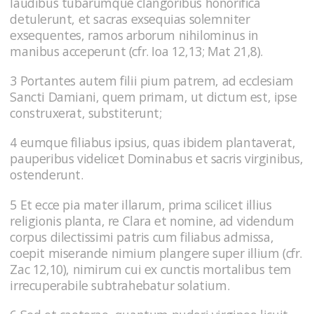
laudibus tubarumque clangoribus honorifica
detulerunt, et sacras exsequias solemniter
exsequentes, ramos arborum nihilominus in
manibus acceperunt (cfr. Ioa 12,13; Mat 21,8).
3 Portantes autem filii pium patrem, ad ecclesiam
Sancti Damiani, quem primam, ut dictum est, ipse
construxerat, substiterunt;
4 eumque filiabus ipsius, quas ibidem plantaverat,
pauperibus videlicet Dominabus et sacris virginibus,
ostenderunt.
5 Et ecce pia mater illarum, prima scilicet illius
religionis planta, re Clara et nomine, ad videndum
corpus dilectissimi patris cum filiabus admissa,
coepit miserande nimium plangere super illium (cfr.
Zac 12,10), nimirum cui ex cunctis mortalibus tem
irrecuperabile subtrahebatur solatium.