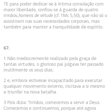
7E para poder dedicar-se à íntima consolação com
maior liberdade, confiou-se à guarda de quatro
irmãos,
homens de virtude
(cf. 1Mc 5,50), que não só o
assistiram nas suas necessidades corporais, mas
também para manter a tran­quilidade de espírito.
67.
1 Não mediocremente realizado pela graça de
tantas virtudes, o glorioso pai julgava ter passado
inutilmente os seus dias;
2 e, em­bora estivesse incapacitado para executar
qualquer movimento externo, incitava a si mesmo
a triunfar na nova batalha.
3 Pois dizia: “Irmãos, comece­mos a servir a Deus.
Comecemos e continuemos, porque até ago­ra