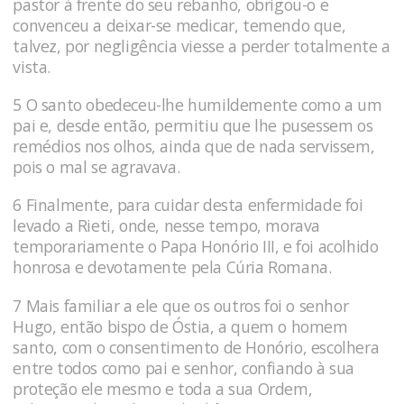
pastor à frente do seu rebanho, obrigou-o e
convenceu a deixar-se medicar, temendo que,
talvez, por negligência viesse a perder totalmente a
vista.
5 O santo obedeceu-lhe humildemente como a um
pai e, desde então, permitiu que lhe pusessem os
remédios nos olhos, ainda que de nada servissem,
pois o mal se agravava.
6 Finalmente, para cuidar desta enfermidade foi
levado a Rieti, onde, nesse tempo, morava
temporariamente o Papa Honó­rio III, e foi acolhido
honrosa e devotamente pela Cúria Romana.
7 Mais familiar a ele que os outros foi o senhor
Hugo, en­tão bispo de Óstia, a quem o homem
santo, com o consentimento de Honório, escolhera
entre todos como pai e senhor, confiando à sua
prote­ção ele mesmo e toda a sua Ordem,