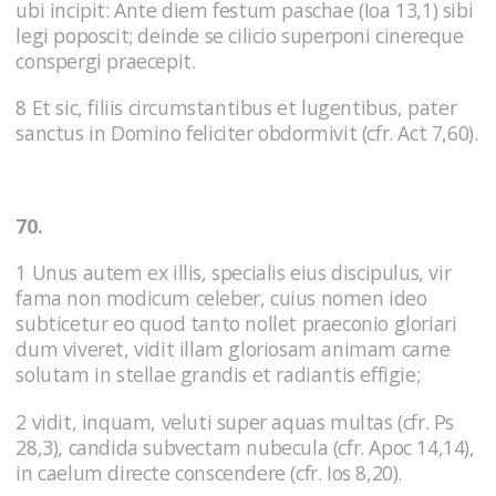
ubi incipit: Ante diem festum paschae (Ioa 13,1) sibi
legi poposcit; deinde se cilicio superponi cinereque
conspergi praecepit.
8 Et sic, filiis circumstantibus et lugentibus, pater
sanctus in Domino feliciter obdormivit (cfr. Act 7,60).
70.
1 Unus autem ex illis, specialis eius discipulus, vir
fama non modicum celeber, cuius nomen ideo
subticetur eo quod tanto nollet praeconio gloriari
dum viveret, vidit illam gloriosam animam carne
solutam in stellae grandis et radiantis effigie;
2 vidit, inquam, veluti super aquas multas (cfr. Ps
28,3), candida subvectam nubecula (cfr. Apoc 14,14),
in caelum directe conscendere (cfr. Ios 8,20).