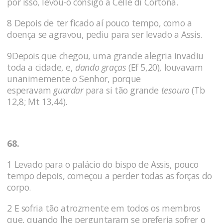
por isso, levou-o consigo a Celle di Cortona.
8 Depois de ter ficado aí pouco tempo, como a
doença se agravou, pediu para ser levado a Assis.
9Depois que chegou, uma grande ale­gria invadiu
toda a cidade, e,
dando graças
(Ef 5,20), louvavam
unanimemente o Senhor, porque
esperavam
guardar
para si tão grande
tesouro
(Tb
12,8; Mt 13,44).
68.
1 Levado para o palácio do bispo de Assis, pouco
tempo depois, começou a perder todas as forças do
corpo.
2 E sofria tão atrozmente em todos os membros
que, quando lhe perguntaram se preferia sofrer o