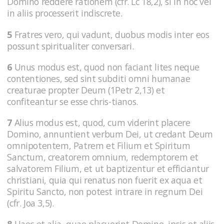
Domino reddere rationem (cfr. Lc 18,2), si in hoc vel
in aliis processerit indiscrete.
5
Fratres vero, qui vadunt, duobus modis inter eos
possunt spiritualiter conversari.
6
Unus modus est, quod non faciant lites neque
contentiones, sed sint subditi omni humanae
creaturae propter Deum (1Petr 2,13) et
confiteantur se esse chris-tianos.
7
Alius modus est, quod, cum viderint placere
Domino, annuntient verbum Dei, ut credant Deum
omnipotentem, Patrem et Filium et Spiritum
Sanctum, creatorem omnium, redemptorem et
salvatorem Filium, et ut baptizentur et efficiantur
christiani, quia qui renatus non fuerit ex aqua et
Spiritu Sancto, non potest intrare in regnum Dei
(cfr. Joa 3,5).