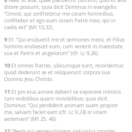
8
Haec et alia, quae placuerint Domino, ipsis et aliis
dicere possunt, quia dicit Dominus in evangelio:
“Omnis, qui confitebitur me coram hominibus,
confitebor et ego eum coram Patre meo, qui in
caelis est” (Mt 10,32).
9
Et: “Qui erubuerit me et sermones meos, et Filius
hominis erubescet eum, cum venerit in maiestate
sua et Patris et angelorum” (cfr. Lc 9,26).
10
Et omnes fratres, ubicumque sunt, recordentur,
quod dederunt se et reliquerunt corpora sua
Domino Jesu Christo.
11
Et pro eius amore debent se exponere inimicis
tam visibilibus quam invisibilibus; quia dicit
Dominus: “Qui perdiderit animam suam propter
me, salvam faciet eam (cfr. Lc 9,24) in vitam
aeternam” (Mt 25, 46).
12
”Beati qui persecutionem patiuntur propter