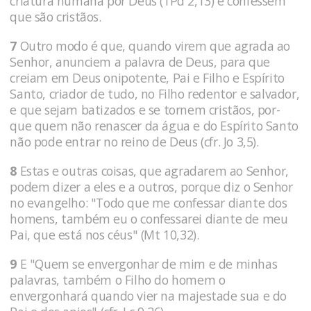
criatura humana por Deus (1Pd 2,13) e confessem
que são cristãos.
7
Outro modo é que, quando virem que agrada ao
Senhor, anunciem a palavra de Deus, para que
creiam em Deus onipotente, Pai e Filho e Espírito
Santo, criador de tudo, no Filho redentor e salvador,
e que sejam batizados e se tornem cristãos, por-
que quem não renascer da água e do Espírito Santo
não pode entrar no reino de Deus (cfr. Jo 3,5).
8
Estas e outras coisas, que agradarem ao Senhor,
podem dizer a eles e a outros, porque diz o Senhor
no evangelho: "Todo que me confessar diante dos
homens, também eu o confessarei diante de meu
Pai, que está nos céus" (Mt 10,32).
9
E "Quem se envergonhar de mim e de minhas
palavras, também o Filho do homem o
envergonhará quando vier na majestade sua e do