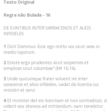
Texto Original
Regra não Bulada - 16
DE EUNTIBUS INTER SARRACENOS ET ALIOS
INFIDELES
1
Dicit Dominus: Ecce ego mitto vos sicut oves in
medio luporum.
2
Estote ergo prudentes sicut serpentes et
simplices sicut columbae” (Mt 10,16).
3
Unde quicumque frater voluerit ire inter
saracenos et alios infideles, vadat de licentia sui
ministri et servi.
4
Et minister det eis licentiam et non contradicat, si
viderit eos idoneos ad mittendum; nam tenebitur