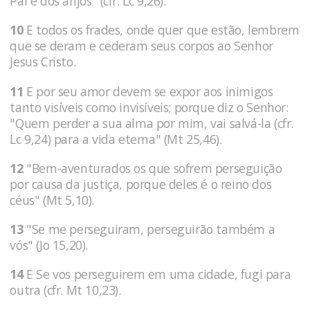
Pai e dos anjos" (cfr. Lc 9,26).
10
E todos os frades, onde quer que estão, lembrem
que se deram e cederam seus corpos ao Senhor
Jesus Cristo.
11
E por seu amor devem se expor aos inimigos
tanto visíveis como invisíveis; porque diz o Senhor:
"Quem perder a sua alma por mim, vai salvá-la (cfr.
Lc 9,24) para a vida eterna" (Mt 25,46).
12
"Bem-aventurados os que sofrem perseguição
por causa da justiça, porque deles é o reino dos
céus" (Mt 5,10).
13
"Se me perseguiram, perseguirão também a
vós" (Jo 15,20).
14
E Se vos perseguirem em uma cidade, fugi para
outra (cfr. Mt 10,23).