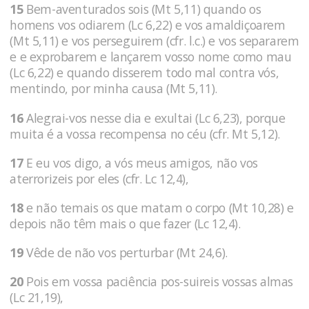
15
Bem-aventurados sois (Mt 5,11) quando os
homens vos odiarem (Lc 6,22) e vos amaldiçoarem
(Mt 5,11) e vos perseguirem (cfr. l.c.) e vos separarem
e e exprobarem e lançarem vosso nome como mau
(Lc 6,22) e quando disserem todo mal contra vós,
mentindo, por minha causa (Mt 5,11).
16
Alegrai-vos nesse dia e exultai (Lc 6,23), porque
muita é a vossa recompensa no céu (cfr. Mt 5,12).
17
E eu vos digo, a vós meus amigos, não vos
aterrorizeis por eles (cfr. Lc 12,4),
18
e não temais os que matam o corpo (Mt 10,28) e
depois não têm mais o que fazer (Lc 12,4).
19
Vêde de não vos perturbar (Mt 24,6).
20
Pois em vossa paciência pos-suireis vossas almas
(Lc 21,19),