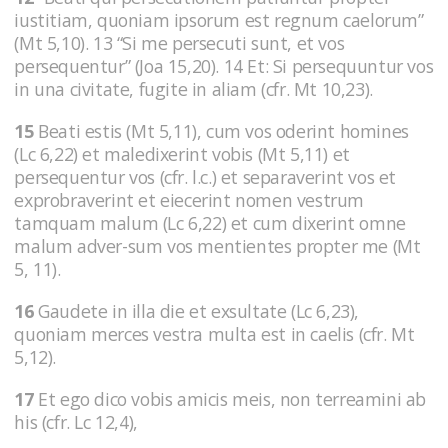
iustitiam, quoniam ipsorum est regnum caelorum”
(Mt 5,10). 13 “Si me persecuti sunt, et vos
persequentur” (Joa 15,20). 14 Et: Si persequuntur vos
in una civitate, fugite in aliam (cfr. Mt 10,23).
15
Beati estis (Mt 5,11), cum vos oderint homines
(Lc 6,22) et maledixerint vobis (Mt 5,11) et
persequentur vos (cfr. l.c.) et separaverint vos et
exprobraverint et eiecerint nomen vestrum
tamquam malum (Lc 6,22) et cum dixerint omne
malum adver-sum vos mentientes propter me (Mt
5, 11).
16
Gaudete in illa die et exsultate (Lc 6,23),
quoniam merces vestra multa est in caelis (cfr. Mt
5,12).
17
Et ego dico vobis amicis meis, non terreamini ab
his (cfr. Lc 12,4),