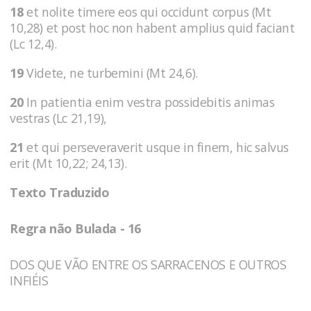
18
et nolite timere eos qui occidunt corpus (Mt
10,28) et post hoc non habent amplius quid faciant
(Lc 12,4).
19
Videte, ne turbemini (Mt 24,6).
20
In patientia enim vestra possidebitis animas
vestras (Lc 21,19),
21
et qui perseveraverit usque in finem, hic salvus
erit (Mt 10,22; 24,13).
Texto Traduzido
Regra não Bulada - 16
DOS QUE VÃO ENTRE OS SARRACENOS E OUTROS
INFIÉIS