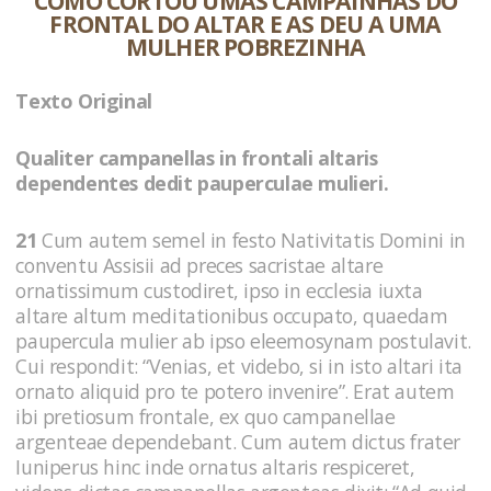
COMO CORTOU UMAS CAMPAINHAS DO
FRONTAL DO ALTAR E AS DEU A UMA
MULHER POBREZINHA
Texto Original
Qualiter campanellas in frontali altaris
dependentes dedit pauperculae mulieri.
21
Cum autem semel in festo Nativitatis Domini in
conventu Assisii ad preces sacristae altare
ornatissimum custodiret, ipso in ecclesia iuxta
altare altum meditationibus occupato, quaedam
paupercula mulier ab ipso eleemosynam postulavit.
Cui respondit: “Venias, et videbo, si in isto altari ita
ornato aliquid pro te potero invenire”. Erat autem
ibi pretiosum frontale, ex quo campanellae
argenteae dependebant. Cum autem dictus frater
Iuniperus hinc inde ornatus altaris respiceret,