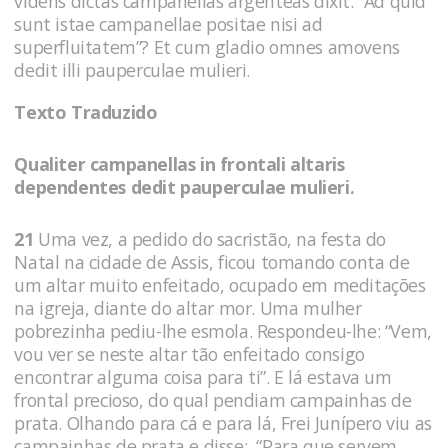
videns dictas campanellas argenteas dixit: “Ad quid
sunt istae campanellae positae nisi ad
superfluitatem”? Et cum gladio omnes amovens
dedit illi pauperculae mulieri.
Texto Traduzido
Qualiter campanellas in frontali altaris
dependentes dedit pauperculae mulieri.
21
Uma vez, a pedido do sacristão, na festa do
Natal na cidade de Assis, ficou tomando conta de
um altar muito enfeitado, ocupado em meditações
na igreja, diante do altar mor. Uma mulher
pobrezinha pediu-lhe esmola. Respondeu-lhe: “Vem,
vou ver se neste altar tão enfeitado consigo
encontrar alguma coisa para ti”. E lá estava um
frontal precioso, do qual pendiam campainhas de
prata. Olhando para cá e para lá, Frei Junípero viu as
campainhas de prata e disse: “Para que servem