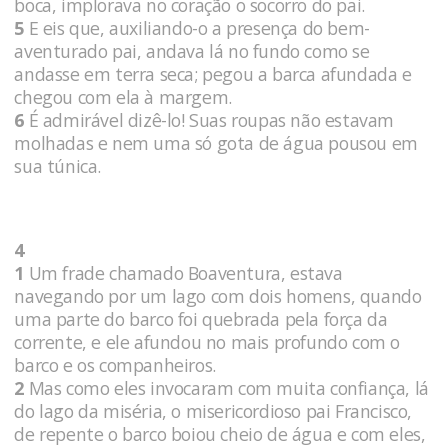
boca, implorava no coração o socorro do pai.
5
E eis que, auxiliando-o a presença do bem-
aventurado pai, andava lá no fundo como se
andasse em terra seca; pegou a barca afundada e
chegou com ela à margem.
6
É admirável dizê-lo! Suas roupas não estavam
molhadas e nem uma só gota de água pousou em
sua túnica.
4
1
Um frade chamado Boaventura, estava
navegando por um lago com dois homens, quando
uma parte do barco foi quebrada pela força da
corrente, e ele afundou no mais profundo com o
barco e os companheiros.
2
Mas como eles invocaram com muita confiança, lá
do lago da miséria, o misericordioso pai Francisco,
de repente o barco boiou cheio de água e com eles,