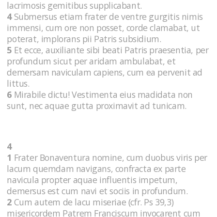
lacrimosis gemitibus supplicabant.
4
Submersus etiam frater de ventre gurgitis nimis
immensi, cum ore non posset, corde clamabat, ut
poterat, implorans pii Patris subsidium.
5
Et ecce, auxiliante sibi beati Patris praesentia, per
profundum sicut per aridam ambulabat, et
demersam naviculam capiens, cum ea pervenit ad
littus.
6
Mirabile dictu! Vestimenta eius madidata non
sunt, nec aquae gutta proximavit ad tunicam.
4
1
Frater Bonaventura nomine, cum duobus viris per
lacum quemdam navigans, confracta ex parte
navicula propter aquae influentis impetum,
demersus est cum navi et sociis in profundum.
2
Cum autem de lacu miseriae (cfr. Ps 39,3)
misericordem Patrem Franciscum invocarent cum