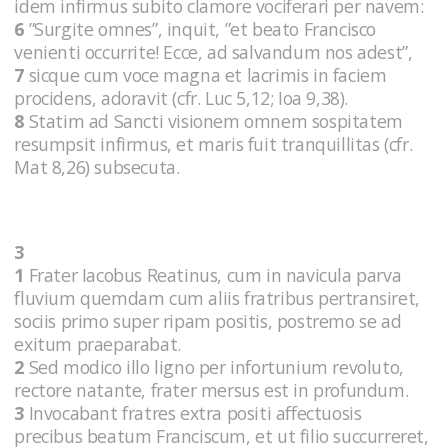
idem infirmus subito clamore vociferari per navem:
6
”Surgite omnes”, inquit, ”et beato Francisco
venienti occurrite! Ecce, ad salvandum nos adest”,
7
sicque cum voce magna et lacrimis in faciem
procidens, adoravit (cfr. Luc 5,12; Ioa 9,38).
8
Statim ad Sancti visionem omnem sospitatem
resumpsit infirmus, et maris fuit tranquillitas (cfr.
Mat 8,26) subsecuta.
3
1
Frater Iacobus Reatinus, cum in navicula parva
fluvium quemdam cum aliis fratribus pertransiret,
sociis primo super ripam positis, postremo se ad
exitum praeparabat.
2
Sed modico illo ligno per infortunium revoluto,
rectore natante, frater mersus est in profundum.
3
Invocabant fratres extra positi affectuosis
precibus beatum Franciscum, et ut filio succurreret,