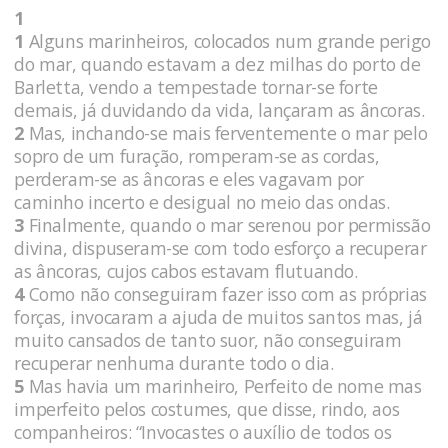
1
1
Alguns marinheiros, colocados num grande perigo
do mar, quando estavam a dez milhas do porto de
Barletta, vendo a tempestade tornar-se forte
demais, já duvidando da vida, lançaram as âncoras.
2
Mas, inchando-se mais ferventemente o mar pelo
sopro de um furação, romperam-se as cordas,
perderam-se as âncoras e eles vagavam por
caminho incerto e desigual no meio das ondas.
3
Finalmente, quando o mar serenou por permissão
divina, dispuseram-se com todo esforço a recuperar
as âncoras, cujos cabos estavam flutuando.
4
Como não conseguiram fazer isso com as próprias
forças, invocaram a ajuda de muitos santos mas, já
muito cansados de tanto suor, não conseguiram
recuperar nenhuma durante todo o dia.
5
Mas havia um marinheiro, Perfeito de nome mas
imperfeito pelos costumes, que disse, rindo, aos
companheiros: “Invocastes o auxílio de todos os