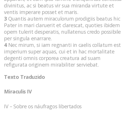
divinitus, ac si beatus vir sua miranda virtute et
ventis imperare posset et maris.
3
Quantis autem miraculorum prodigiis beatus hic
Pater in mari claruerit et clarescat, quoties ibidem
opem tulerit desperatis, nullatenus credo possibile
per singula enarrare.
4
Nec mirum, si iam regnanti in caelis collatum est
imperium super aquas, cui et in hac mortalitate
degenti omnis corporea creatura ad suam
refigurata originem mirabiliter serviebat.
Texto Traduzido
Miraculis IV
IV – Sobre os náufragos libertados