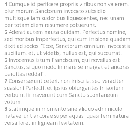
4
Cumque id perficere propriis viribus non valerem,
plurimorum Sanctorum invocato subsidio
multisque iam sudoribus liquescentes, nec unam
per totam diem resumere potuerunt.
5
Aderat autem nauta quidam, Perfectus nomine,
sed moribus imperfectus, qui cum irrisione quadam
dixit ad socios: ”Ecce, Sanctorum omnium invocastis
auxilium, et, ut videtis, nullus est, qui succurrat.
6
Invocemus istum Franciscum, qui novellus est
Sanctus, si quo modo in mare se mergat et ancoras
perditas reddat”.
7
Consenserunt ceteri, non irrisorie, sed veraciter
suasioni Perfecti, et ipsius obiurgantes irrisorium
verbum, firmaverunt cum Sancto spontaneum
votum;
8
statimque in momento sine aliquo adminiculo
nataverùnt ancorae super aquas, quasi ferri natura
versa foret in ligneam levitatem.