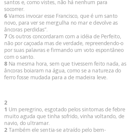
santos e, como vistes, não há nenhum para
socorrer.
6
Vamos invocar esse Francisco, que é um santo
novo, para ver se mergulha no mar e devolve as
âncoras perdidas”.
7
Os outros concordaram com a idéia de Perfeito,
não por caçoada mas de verdade, repreendendo-o
por suas palavras e firmando um voto espontâneo
com o santo.
8
Na mesma hora, sem que tivessem feito nada, as
âncoras boiaram na água, como se a natureza do
ferro fosse mudada para a de madeira leve.
2
1
Um peregrino, esgotado pelos sintomas de febre
muito aguda que tinha sofrido, vinha voltando, de
navio, do ultramar.
2
Também ele sentia-se atraído pelo bem-