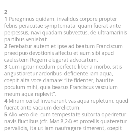
2
1
Peregrinus quidam, invalidus corpore propter
febris peracutae symptomata, quam fuerat ante
perpessus, navi quadam subvectus, de ultramarinis
partibus veniebat.
2
Ferebatur autem et ipse ad beatum Franciscum
praecipuo devotionis affectu et eum sibi apud
caelestem Regem elegerat advocatum.
3
Cum igitur necdum perfecte liber a morbo, sitis
angustiaretur ardoribus, deficiente iam aqua,
coepit alta voce clamare: ”Ite fidenter, haurite
poculum mihi, quia beatus Franciscus vasculum
meum aqua replevit”.
4
Mirum certe! Invenerunt vas aqua repletum, quod
fuerat ante vacuum derelictum.
5
Alio vero die, cum tempestate suborta operiretur
navis fluctibus (cfr. Mat 8,24) et procellis quateretur
pervalidis, ita ut iam naufragare timerent, coepit