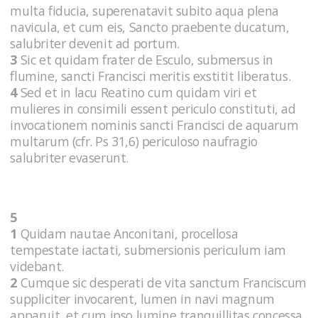
multa fiducia, superenatavit subito aqua plena
navicula, et cum eis, Sancto praebente ducatum,
salubriter devenit ad portum.
3
Sic et quidam frater de Esculo, submersus in
flumine, sancti Francisci meritis exstitit liberatus.
4
Sed et in lacu Reatino cum quidam viri et
mulieres in consimili essent periculo constituti, ad
invocationem nominis sancti Francisci de aquarum
multarum (cfr. Ps 31,6) periculoso naufragio
salubriter evaserunt.
5
1
Quidam nautae Anconitani, procellosa
tempestate iactati, submersionis periculum iam
videbant.
2
Cumque sic desperati de vita sanctum Franciscum
suppliciter invocarent, lumen in navi magnum
apparuit, et cum ipso lumine tranquillitas concessa