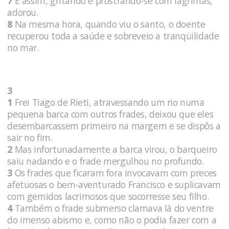
7
E assim, gritando e prostrando-se com lágrimas,
adorou.
8
Na mesma hora, quando viu o santo, o doente
recuperou toda a saúde e sobreveio a tranqüilidade
no mar.
3
1
Frei Tiago de Rieti, atravessando um rio numa
pequena barca com outros frades, deixou que eles
desembarcassem primeiro na margem e se dispôs a
sair no fim.
2
Mas infortunadamente a barca virou, o barqueiro
saiu nadando e o frade mergulhou no profundo.
3
Os frades que ficaram fora invocavam com preces
afetuosas o bem-aventurado Francisco e suplicavam
com gemidos lacrimosos que socorresse seu filho.
4
Também o frade submerso clamava lá do ventre
do imenso abismo e, como não o podia fazer com a