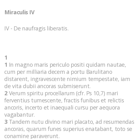
Miraculis IV
IV - De naufragis liberatis.
1
1
In magno maris periculo positi quidam nautae,
cum per milliaria decem a portu Barulitano
distarent, ingravescente nimium tempestate, iam
de vita dubii ancoras submiserunt.
2
Verum spiritu procellarum (cfr. Ps 10,7) mari
ferventius tumescente, fractis funibus et relictis
ancoris, incerto et inaequali cursu per aequora
vagabantur.
3
Tandem nutu divino mari placato, ad resumendas
ancoras, quarum funes superius enatabant, toto se
conamine paraverunt.