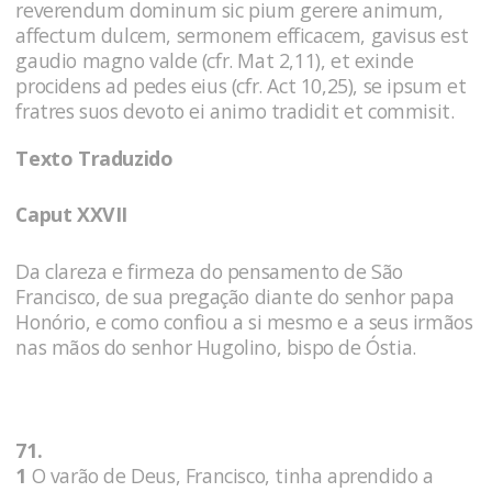
reverendum dominum sic pium gerere animum,
affectum dulcem, sermonem efficacem, gavisus est
gaudio magno valde (cfr. Mat 2,11), et exinde
procidens ad pedes eius (cfr. Act 10,25), se ipsum et
fratres suos devoto ei animo tradidit et commisit.
Texto Traduzido
Caput XXVII
Da clareza e firmeza do pensamento de São
Francisco, de sua pregação diante do senhor papa
Honório, e como confiou a si mesmo e a seus irmãos
nas mãos do senhor Hugolino, bispo de Óstia.
71.
1
O varão de Deus, Francisco, tinha aprendido a