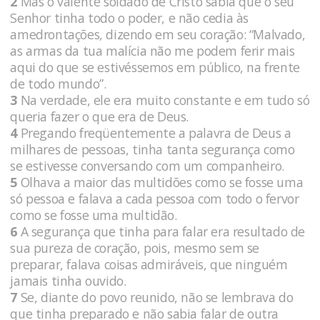
2
Mas o valente soldado de Cristo sabia que o seu
Senhor tinha todo o poder, e não cedia às
amedrontações, dizendo em seu coração: “Malvado,
as armas da tua malícia não me podem ferir mais
aqui do que se estivéssemos em público, na frente
de todo mundo”.
3
Na verdade, ele era muito constante e em tudo só
queria fazer o que era de Deus.
4
Pregando freqüentemente a palavra de Deus a
milhares de pessoas, tinha tanta segurança como
se estivesse conversando com um companheiro.
5
Olhava a maior das multidões como se fosse uma
só pessoa e falava a cada pessoa com todo o fervor
como se fosse uma multidão.
6
A segurança que tinha para falar era resultado de
sua pureza de coração, pois, mesmo sem se
preparar, falava coisas admiráveis, que ninguém
jamais tinha ouvido.
7
Se, diante do povo reunido, não se lembrava do
que tinha preparado e não sabia falar de outra