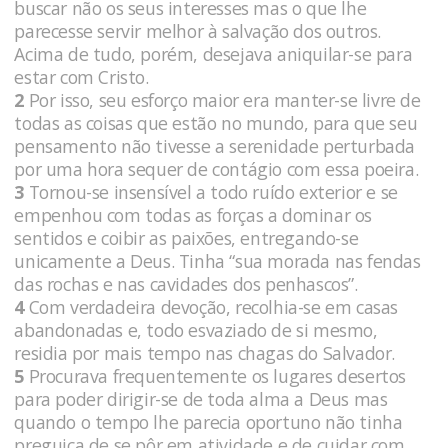
buscar não os seus interesses mas o que lhe
parecesse servir melhor à salvação dos outros.
Acima de tudo, porém, desejava aniquilar-se para
estar com Cristo.
2
Por isso, seu esforço maior era manter-se livre de
todas as coisas que estão no mundo, para que seu
pensamento não tivesse a serenidade perturbada
por uma hora sequer de contágio com essa poeira.
3
Tornou-se insensível a todo ruído exterior e se
empenhou com todas as forças a dominar os
sentidos e coibir as paixões, entregando-se
unicamente a Deus. Tinha “sua morada nas fendas
das rochas e nas cavidades dos penhascos”.
4
Com verdadeira devoção, recolhia-se em casas
abandonadas e, todo esvaziado de si mesmo,
residia por mais tempo nas chagas do Salvador.
5
Procurava frequentemente os lugares desertos
para poder dirigir-se de toda alma a Deus mas
quando o tempo lhe parecia oportuno não tinha
preguiça de se pôr em atividade e de cuidar com