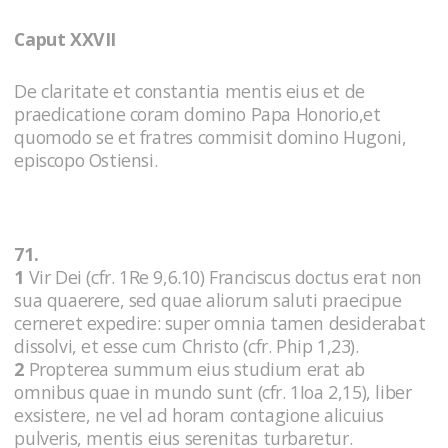
Caput XXVII
De claritate et constantia mentis eius et de
praedicatione coram domino Papa Honorio,et
quomodo se et fratres commisit domino Hugoni,
episcopo Ostiensi.
71.
1
Vir Dei (cfr. 1Re 9,6.10) Franciscus doctus erat non
sua quaerere, sed quae aliorum saluti praecipue
cerneret expedire: super omnia tamen desiderabat
dissolvi, et esse cum Christo (cfr. Phip 1,23).
2
Propterea summum eius studium erat ab
omnibus quae in mundo sunt (cfr. 1Ioa 2,15), liber
exsistere, ne vel ad horam contagione alicuius
pulveris, mentis eius serenitas turbaretur.