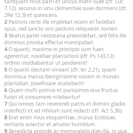
tamquam filius patri et unicus matri suae (cfr. Luc
7,12), securus in sinu clementiae suae dormiens (cfr.
2Re 12,3) et quiescens.
2
Pastoris certe ille implebat vicem et faciebat
opus, sed sancto viro pastoris reliquerat nomen.
3
Beatus pater necessaria praevidebat, sed felix ille
dominus provisa effectui mancipabat.
4
O quanti, maxime in principio cum haec
agerentur, novellae plantationi (cfr. Ps 143,12)
ordinis insidiabantur ut perderent!
5
O quanti electam vineam (cfr. Ier 2,21), quam
dominica manus benignissime novam in mundo
plantabat, praefocare studebant!
6
Quam multi primos et purissimos eius fructus
furari et consumere nitebantur!
7
Qui omnes tam reverendi patris et domini gladio
interfecti et ad nihilum sunt redacti (cfr. Act 5,36).
8
Erat enim rivus eloquentiae, murus Ecclesiae,
veritatis assertor et amator humilium.
9
Benedicta proinde ac memorabilis dies illa, in qua