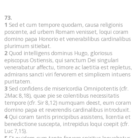
73.
1
Sed et cum tempore quodam, causa religionis
poscente, ad urbem Romam venisset, loqui coram
domino papa Honorio et venerabilibus cardinalibus
plurimum sitiebat.
2
Quod intelligens dominus Hugo, gloriosus
episcopus Ostiensis, qui sanctum Dei singulari
venerabatur affectu, timore ac laetitia est repletus,
admirans sancti viri fervorem et simplicem intuens
puritatem.
3
Sed confidens de misericordia Omnipotentis (cfr.
2Mac 8,18), quae pie se colentibus necessitatis
tempore (cfr. Sir 8,12) numquam deest, eum coram
domino papa et reverendis cardinalibus introduxit.
4
Qui coram tantis principibus assistens, licentia et
benedictione suscepta, intrepidus loqui coepit (cfr.
Luc 7,15).
5
Et quidem cum tanto fervore spiritus loquebatur,