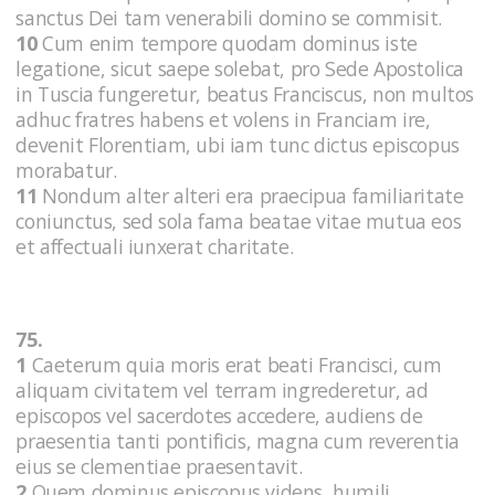
sanctus Dei tam venerabili domino se commisit.
10
Cum enim tempore quodam dominus iste
legatione, sicut saepe solebat, pro Sede Apostolica
in Tuscia fungeretur, beatus Franciscus, non multos
adhuc fratres habens et volens in Franciam ire,
devenit Florentiam, ubi iam tunc dictus episcopus
morabatur.
11
Nondum alter alteri era praecipua familiaritate
coniunctus, sed sola fama beatae vitae mutua eos
et affectuali iunxerat charitate.
75.
1
Caeterum quia moris erat beati Francisci, cum
aliquam civitatem vel terram ingrederetur, ad
episcopos vel sacerdotes accedere, audiens de
praesentia tanti pontificis, magna cum reverentia
eius se clementiae praesentavit.
2
Quem dominus episcopus videns, humili