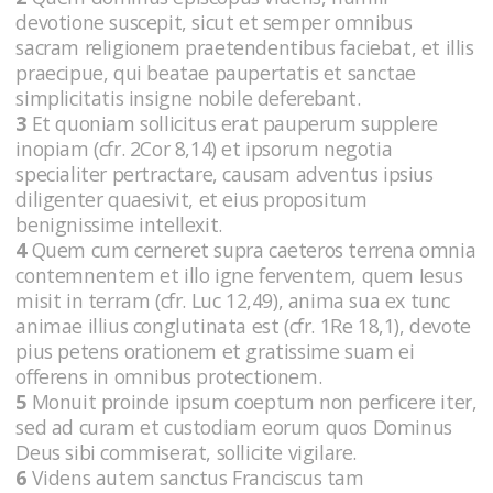
devotione suscepit, sicut et semper omnibus
sacram religionem praetendentibus faciebat, et illis
praecipue, qui beatae paupertatis et sanctae
simplicitatis insigne nobile deferebant.
3
Et quoniam sollicitus erat pauperum supplere
inopiam (cfr. 2Cor 8,14) et ipsorum negotia
specialiter pertractare, causam adventus ipsius
diligenter quaesivit, et eius propositum
benignissime intellexit.
4
Quem cum cerneret supra caeteros terrena omnia
contemnentem et illo igne ferventem, quem Iesus
misit in terram (cfr. Luc 12,49), anima sua ex tunc
animae illius conglutinata est (cfr. 1Re 18,1), devote
pius petens orationem et gratissime suam ei
offerens in omnibus protectionem.
5
Monuit proinde ipsum coeptum non perficere iter,
sed ad curam et custodiam eorum quos Dominus
Deus sibi commiserat, sollicite vigilare.
6
Videns autem sanctus Franciscus tam