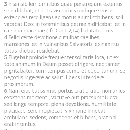
3
Insensibilem omnibus quae perstrepunt exterius
se reddebat, et totis visceribus undique sensus
exteriores recolligens ac motus animi cohibens, soli
vacabat Deo; in foraminibus petrae nidificabat, et in
caverna maceriae (cfr. Cant 2,14) habitatio eius.
4
Felici certe devotione circuibat caelibes
mansiones, et in vulneribus Salvatoris, exinanitus
totus, diutius residebat.
5
Eligebat proinde frequenter solitaria loca, ut ex
toto animum in Deum posset dirigere, nec tamen
pigritabatur, cum tempus cerneret opportunum, se
negotiis ingerere ac saluti libens intendere
proximorum.
6
Nam eius tutissimus portus erat oratio, non unius
exsistens momenti, vacuave aut praesumptuosa,
sed longa tempore, plena devotione, humilitate
placida: si sero incipiebat, vix mane finiebat;
ambulans, sedens, comedens et bibens, orationi
erat intentus.