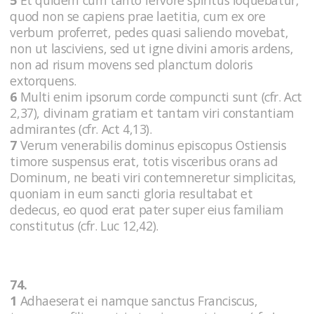
quod non se capiens prae laetitia, cum ex ore
verbum proferret, pedes quasi saliendo movebat,
non ut lasciviens, sed ut igne divini amoris ardens,
non ad risum movens sed planctum doloris
extorquens.
6
Multi enim ipsorum corde compuncti sunt (cfr. Act
2,37), divinam gratiam et tantam viri constantiam
admirantes (cfr. Act 4,13).
7
Verum venerabilis dominus episcopus Ostiensis
timore suspensus erat, totis visceribus orans ad
Dominum, ne beati viri contemneretur simplicitas,
quoniam in eum sancti gloria resultabat et
dedecus, eo quod erat pater super eius familiam
constitutus (cfr. Luc 12,42).
74.
1
Adhaeserat ei namque sanctus Franciscus,