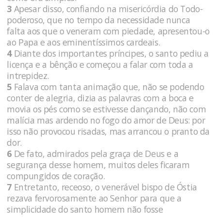
3
Apesar disso, confiando na misericórdia do Todo-
poderoso, que no tempo da necessidade nunca
falta aos que o veneram com piedade, apresentou-o
ao Papa e aos eminentíssimos cardeais.
4
Diante dos importantes príncipes, o santo pediu a
licença e a bênção e começou a falar com toda a
intrepidez.
5
Falava com tanta animação que, não se podendo
conter de alegria, dizia as palavras com a boca e
movia os pés como se estivesse dançando, não com
malícia mas ardendo no fogo do amor de Deus: por
isso não provocou risadas, mas arrancou o pranto da
dor.
6
De fato, admirados pela graça de Deus e a
segurança desse homem, muitos deles ficaram
compungidos de coração.
7
Entretanto, receoso, o venerável bispo de Óstia
rezava fervorosamente ao Senhor para que a
simplicidade do santo homem não fosse