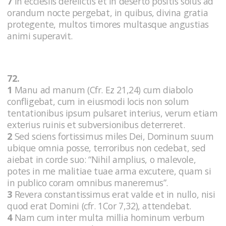
7
In ecclesiis derelictis et in deserto positis solus ad
orandum nocte pergebat, in quibus, divina gratia
protegente, multos timores multasque angustias
animi superavit.
72.
1
Manu ad manum (Cfr. Ez 21,24) cum diabolo
confligebat, cum in eiusmodi locis non solum
tentationibus ipsum pulsaret interius, verum etiam
exterius ruinis et subversionibus deterreret.
2
Sed sciens fortissimus miles Dei, Dominum suum
ubique omnia posse, terroribus non cedebat, sed
aiebat in corde suo: “Nihil amplius, o malevole,
potes in me malitiae tuae arma excutere, quam si
in publico coram omnibus maneremus”.
3
Revera constantissimus erat valde et in nullo, nisi
quod erat Domini (cfr. 1Cor 7,32), attendebat.
4
Nam cum inter multa millia hominum verbum