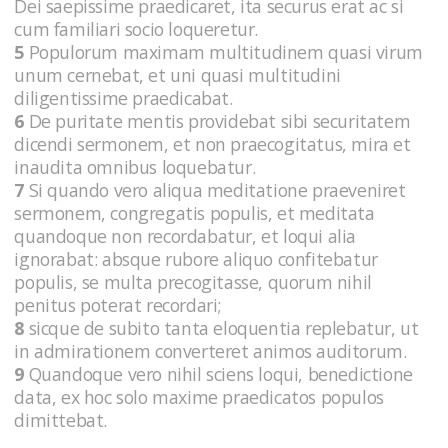
Dei saepissime praedicaret, ita securus erat ac si
cum familiari socio loqueretur.
5
Populorum maximam multitudinem quasi virum
unum cernebat, et uni quasi multitudini
diligentissime praedicabat.
6
De puritate mentis providebat sibi securitatem
dicendi sermonem, et non praecogitatus, mira et
inaudita omnibus loquebatur.
7
Si quando vero aliqua meditatione praeveniret
sermonem, congregatis populis, et meditata
quandoque non recordabatur, et loqui alia
ignorabat: absque rubore aliquo confitebatur
populis, se multa precogitasse, quorum nihil
penitus poterat recordari;
8
sicque de subito tanta eloquentia replebatur, ut
in admirationem converteret animos auditorum.
9
Quandoque vero nihil sciens loqui, benedictione
data, ex hoc solo maxime praedicatos populos
dimittebat.