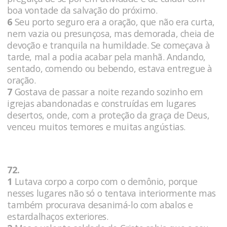
boa vontade da salvação do próximo.
6
Seu porto seguro era a oração, que não era curta,
nem vazia ou presunçosa, mas demorada, cheia de
devoção e tranquila na humildade. Se começava à
tarde, mal a podia acabar pela manhã. Andando,
sentado, comendo ou bebendo, estava entregue à
oração.
7
Gostava de passar a noite rezando sozinho em
igrejas abandonadas e construídas em lugares
desertos, onde, com a proteção da graça de Deus,
venceu muitos temores e muitas angústias.
72.
1
Lutava corpo a corpo com o demônio, porque
nesses lugares não só o tentava interiormente mas
também procurava desanimá-lo com abalos e
estardalhaços exteriores.