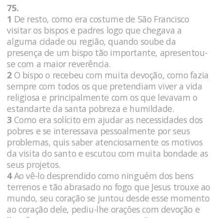
75.
1
De resto, como era costume de São Francisco
visitar os bispos e padres logo que chegava a
alguma cidade ou região, quando soube da
presença de um bispo tão importante, apresentou-
se com a maior reverência.
2
O bispo o recebeu com muita devoção, como fazia
sempre com todos os que pretendiam viver a vida
religiosa e principalmente com os que levavam o
estandarte da santa pobreza e humildade.
3
Como era solícito em ajudar as necessidades dos
pobres e se interessava pessoalmente por seus
problemas, quis saber atenciosamente os motivos
da visita do santo e escutou com muita bondade as
seus projetos.
4
Ao vê-lo desprendido como ninguém dos bens
terrenos e tão abrasado no fogo que Jesus trouxe ao
mundo, seu coração se juntou desde esse momento
ao coração dele, pediu-lhe orações com devoção e