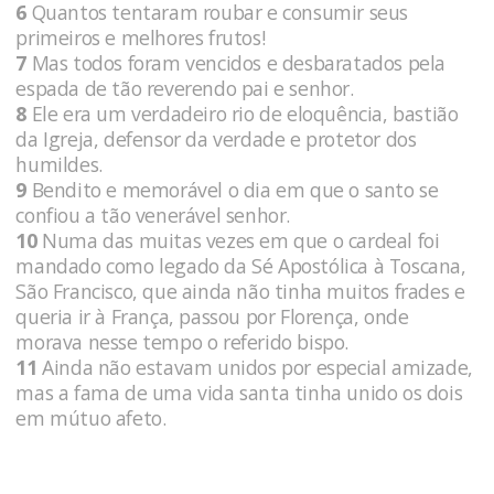
6
Quantos tentaram roubar e consumir seus
primeiros e melhores frutos!
7
Mas todos foram vencidos e desbaratados pela
espada de tão reverendo pai e senhor.
8
Ele era um verdadeiro rio de eloquência, bastião
da Igreja, defensor da verdade e protetor dos
humildes.
9
Bendito e memorável o dia em que o santo se
confiou a tão venerável senhor.
10
Numa das muitas vezes em que o cardeal foi
mandado como legado da Sé Apostólica à Toscana,
São Francisco, que ainda não tinha muitos frades e
queria ir à França, passou por Florença, onde
morava nesse tempo o referido bispo.
11
Ainda não estavam unidos por especial amizade,
mas a fama de uma vida santa tinha unido os dois
em mútuo afeto.