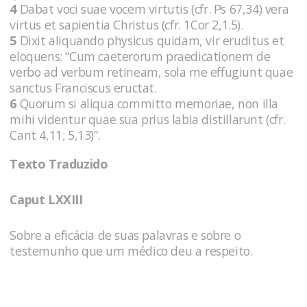
4
Dabat voci suae vocem virtutis (cfr. Ps 67,34) vera
virtus et sapientia Christus (cfr. 1Cor 2,1.5).
5
Dixit aliquando physicus quidam, vir eruditus et
eloquens: “Cum caeterorum praedicationem de
verbo ad verbum retineam, sola me effugiunt quae
sanctus Franciscus eructat.
6
Quorum si aliqua committo memoriae, non illa
mihi videntur quae sua prius labia distillarunt (cfr.
Cant 4,11; 5,13)”.
Texto Traduzido
Caput LXXIII
Sobre a eficácia de suas palavras e sobre o
testemunho que um médico deu a respeito.