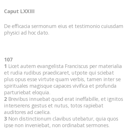
Caput LXXIII
De efficacia sermonum eius et testimonio cuiusdam
physici ad hoc dato.
107
1
Licet autem evangelista Franciscus per materialia
et rudia rudibus praedicaret, utpote qui sciebat
plus opus esse virtute quam verbis, tamen inter se
spirituales magisque capaces vivifica et profunda
parturiebat eloquia.
2
Brevibus innuebat quod erat ineffabille, et ignitos
interserens gestus et nutus, totos rapiebat
auditores ad caelica.
3
Non distinctionum clavibus utebatur, quia quos
ipse non inveniebat, non ordinabat sermones.