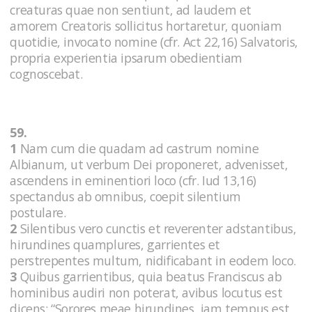
creaturas quae non sentiunt, ad laudem et
amorem Creatoris sollicitus hortaretur, quoniam
quotidie, invocato nomine (cfr. Act 22,16) Salvatoris,
propria experientia ipsarum obedientiam
cognoscebat.
59.
1
Nam cum die quadam ad castrum nomine
Albianum, ut verbum Dei proponeret, advenisset,
ascendens in eminentiori loco (cfr. Iud 13,16)
spectandus ab omnibus, coepit silentium
postulare.
2
Silentibus vero cunctis et reverenter adstantibus,
hirundines quamplures, garrientes et
perstrepentes multum, nidificabant in eodem loco.
3
Quibus garrientibus, quia beatus Franciscus ab
hominibus audiri non poterat, avibus locutus est
dicens: “Sorores meae hirundines, iam tempus est