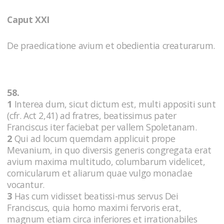
Caput XXI
De praedicatione avium et obedientia creaturarum.
58.
1
Interea dum, sicut dictum est, multi appositi sunt
(cfr. Act 2,41) ad fratres, beatissimus pater
Franciscus iter faciebat per vallem Spoletanam.
2
Qui ad locum quemdam applicuit prope
Mevanium, in quo diversis generis congregata erat
avium maxima multitudo, columbarum videlicet,
cornicularum et aliarum quae vulgo monaclae
vocantur.
3
Has cum vidisset beatissi-mus servus Dei
Franciscus, quia homo maximi fervoris erat,
magnum etiam circa inferiores et irrationabiles