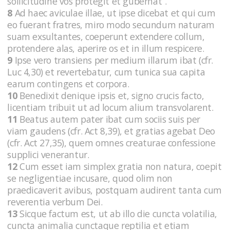
sollicitudine vos protegit et gubernat”.
8
Ad haec aviculae illae, ut ipse dicebat et qui cum
eo fuerant fratres, miro modo secundum naturam
suam exsultantes, coeperunt extendere collum,
protendere alas, aperire os et in illum respicere.
9
Ipse vero transiens per medium illarum ibat (cfr.
Luc 4,30) et revertebatur, cum tunica sua capita
earum contingens et corpora.
10
Benedixit denique ipsis et, signo crucis facto,
licentiam tribuit ut ad locum alium transvolarent.
11
Beatus autem pater ibat cum sociis suis per
viam gaudens (cfr. Act 8,39), et gratias agebat Deo
(cfr. Act 27,35), quem omnes creaturae confessione
supplici venerantur.
12
Cum esset iam simplex gratia non natura, coepit
se negligentiae incusare, quod olim non
praedicaverit avibus, postquam audirent tanta cum
reverentia verbum Dei.
13
Sicque factum est, ut ab illo die cuncta volatilia,
cuncta animalia cunctaque reptilia et etiam