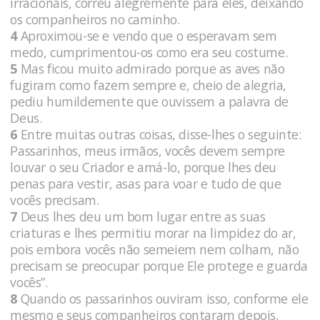
irracionais, correu alegremente para eles, deixando
os companheiros no caminho.
4
Aproximou-se e vendo que o esperavam sem
medo, cumprimentou-os como era seu costume.
5
Mas ficou muito admirado porque as aves não
fugiram como fazem sempre e, cheio de alegria,
pediu humildemente que ouvissem a palavra de
Deus.
6
Entre muitas outras coisas, disse-lhes o seguinte:
Passarinhos, meus irmãos, vocês devem sempre
louvar o seu Criador e amá-lo, porque lhes deu
penas para vestir, asas para voar e tudo de que
vocês precisam.
7
Deus lhes deu um bom lugar entre as suas
criaturas e lhes permitiu morar na limpidez do ar,
pois embora vocês não semeiem nem colham, não
precisam se preocupar porque Ele protege e guarda
vocês”.
8
Quando os passarinhos ouviram isso, conforme ele
mesmo e seus companheiros contaram depois,