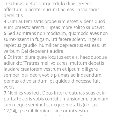
creaturas pietatis atque dulcedinis gerens
affectum, alacriter cucurrit ad eas, in via sociis
derelictis.
4
Cum autem satis prope iam esset, videns quod
eum praestolarentur, ipsas more solito salutavit.
5
Sed admirans non modicum, quomodo aves non
surrexissent in fugam, uti facere solent, ingenti
repletus gaudio, humiliter deprecatus est eas, ut
verbum Dei deberent audire.
6
Et inter plura quae locutus est eis, haec quoque
adiunxit: “Fratres mei, volucres, multum debetis
laudare creatorem vestrum et ipsum diligere
semper, qui dedit vobis plumas ad induendum,
pennas ad volandum, et quidquid necesse fuit
vobis.
7
Nobiles vos fecit Deus inter creaturas suas et in
puritate aeris vobis contulit mansionem, quoniam
cum neque seminetis, neque metatis (cfr. Luc
12,24), ipse nihilominus sine omni vestra