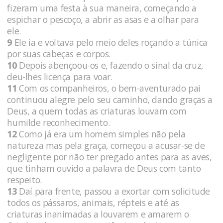
fizeram uma festa à sua maneira, começando a
espichar o pescoço, a abrir as asas e a olhar para
ele.
9
Ele ia e voltava pelo meio deles roçando a túnica
por suas cabeças e corpos.
10
Depois abençoou-os e, fazendo o sinal da cruz,
deu-lhes licença para voar.
11
Com os companheiros, o bem-aventurado pai
continuou alegre pelo seu caminho, dando graças a
Deus, a quem todas as criaturas louvam com
humilde reconhecimento.
12
Como já era um homem simples não pela
natureza mas pela graça, começou a acusar-se de
negligente por não ter pregado antes para as aves,
que tinham ouvido a palavra de Deus com tanto
respeito.
13
Daí para frente, passou a exortar com solicitude
todos os pássaros, animais, répteis e até as
criaturas inanimadas a louvarem e amarem o