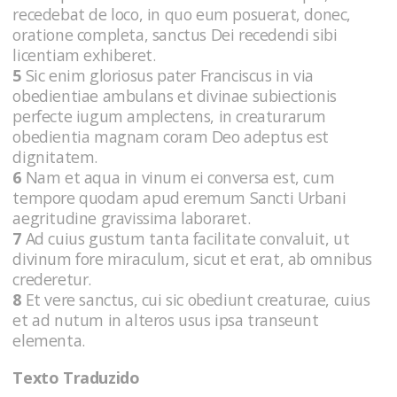
recedebat de loco, in quo eum posuerat, donec,
oratione completa, sanctus Dei recedendi sibi
licentiam exhiberet.
5
Sic enim gloriosus pater Franciscus in via
obedientiae ambulans et divinae subiectionis
perfecte iugum amplectens, in creaturarum
obedientia magnam coram Deo adeptus est
dignitatem.
6
Nam et aqua in vinum ei conversa est, cum
tempore quodam apud eremum Sancti Urbani
aegritudine gravissima laboraret.
7
Ad cuius gustum tanta facilitate convaluit, ut
divinum fore miraculum, sicut et erat, ab omnibus
crederetur.
8
Et vere sanctus, cui sic obediunt creaturae, cuius
et ad nutum in alteros usus ipsa transeunt
elementa.
Texto Traduzido