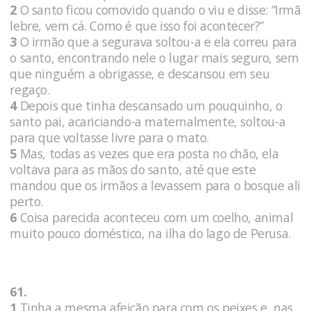
2
O santo ficou comovido quando o viu e disse: “Irmã
lebre, vem cá. Como é que isso foi acontecer?”
3
O irmão que a segurava soltou-a e ela correu para
o santo, encontrando nele o lugar mais seguro, sem
que ninguém a obrigasse, e descansou em seu
regaço.
4
Depois que tinha descansado um pouquinho, o
santo pai, acariciando-a maternalmente, soltou-a
para que voltasse livre para o mato.
5
Mas, todas as vezes que era posta no chão, ela
voltava para as mãos do santo, até que este
mandou que os irmãos a levassem para o bosque ali
perto.
6
Coisa parecida aconteceu com um coelho, animal
muito pouco doméstico, na ilha do lago de Perusa.
61.
1
Tinha a mesma afeição para com os peixes e, nas