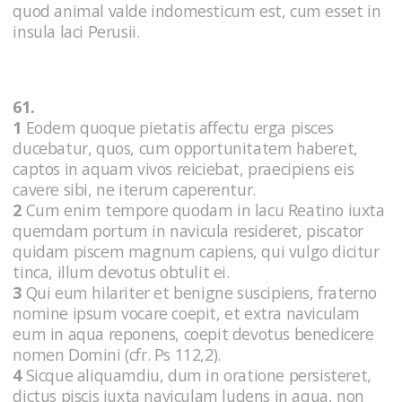
quod animal valde indomesticum est, cum esset in
insula laci Perusii.
61.
1
Eodem quoque pietatis affectu erga pisces
ducebatur, quos, cum opportunitatem haberet,
captos in aquam vivos reiciebat, praecipiens eis
cavere sibi, ne iterum caperentur.
2
Cum enim tempore quodam in lacu Reatino iuxta
quemdam portum in navicula resideret, piscator
quidam piscem magnum capiens, qui vulgo dicitur
tinca, illum devotus obtulit ei.
3
Qui eum hilariter et benigne suscipiens, fraterno
nomine ipsum vocare coepit, et extra naviculam
eum in aqua reponens, coepit devotus benedicere
nomen Domini (cfr. Ps 112,2).
4
Sicque aliquamdiu, dum in oratione persisteret,
dictus piscis iuxta naviculam ludens in aqua, non