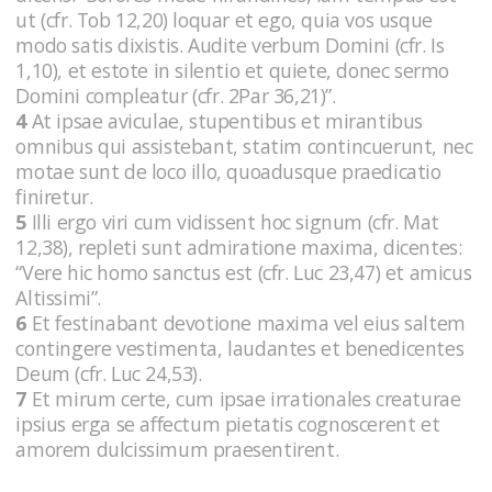
ut (cfr. Tob 12,20) loquar et ego, quia vos usque
modo satis dixistis. Audite verbum Domini (cfr. Is
1,10), et estote in silentio et quiete, donec sermo
Domini compleatur (cfr. 2Par 36,21)”.
4
At ipsae aviculae, stupentibus et mirantibus
omnibus qui assistebant, statim contincuerunt, nec
motae sunt de loco illo, quoadusque praedicatio
finiretur.
5
Illi ergo viri cum vidissent hoc signum (cfr. Mat
12,38), repleti sunt admiratione maxima, dicentes:
“Vere hic homo sanctus est (cfr. Luc 23,47) et amicus
Altissimi”.
6
Et festinabant devotione maxima vel eius saltem
contingere vestimenta, laudantes et benedicentes
Deum (cfr. Luc 24,53).
7
Et mirum certe, cum ipsae irrationales creaturae
ipsius erga se affectum pietatis cognoscerent et
amorem dulcissimum praesentirent.