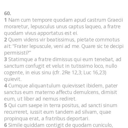
60.
1
Nam cum tempore quodam apud castrum Graecii
moraretur, lepusculus unus captus laqueo, a fratre
quodam vivus apportatus est ei.
2
Quem videns vir beatissimus, pietate commotus
ait: “Frater lepuscule, veni ad me. Quare sic te decipi
permisisti?”
3
Statimque a fratre dimissus qui eum tenebat, ad
sanctum confugit et velut in tutissimo loco, nullo
cogente, in eius sinu (cfr. 2Re 12,3; Luc 16,23)
quievit.
4
Cumque aliquantulum quievisset ibidem, pater
sanctus eum materno affectu demulcens, dimisit
eum, ut liber ad nemus rediret.
5
Qui cum saepe in terra positus, ad sancti sinum
recurreret, iussit eum tandem ad silvam, quae
propinqua erat, a fratribus deportari.
6
Simile quiddam contigit de quodam cuniculo,