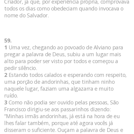
Criador, já que, por experiência própria, comprovava
todos os dias como obedeciam quando invocava o
nome do Salvador.
59.
1
Uma vez, chegando ao povoado de Alviano para
pregar a palavra de Deus, subiu a um lugar mais
alto para poder ser visto por todos e começou a
pedir silêncio.
2
Estando todos calados e esperando com respeito,
uma porção de andorinhas, que tinham ninho
naquele lugar, faziam uma algazarra e muito
ruído.
3
Como não podia ser ouvido pelas pessoas, São
Francisco dirigiu-se aos passarinhos dizendo:
“Minhas irmãs andorinhas, já está na hora de eu
lhes falar também, porque até agora vocês já
disseram o suficiente. Ouçam a palavra de Deus e