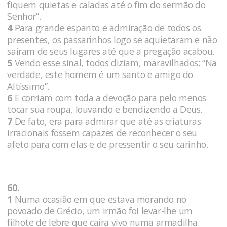
fiquem quietas e caladas até o fim do sermão do
Senhor”.
4
Para grande espanto e admiração de todos os
presentes, os passarinhos logo se aquietaram e não
saíram de seus lugares até que a pregação acabou.
5
Vendo esse sinal, todos diziam, maravilhados: “Na
verdade, este homem é um santo e amigo do
Altíssimo”.
6
E corriam com toda a devoção para pelo menos
tocar sua roupa, louvando e bendizendo a Deus.
7
De fato, era para admirar que até as criaturas
irracionais fossem capazes de reconhecer o seu
afeto para com elas e de pressentir o seu carinho.
60.
1
Numa ocasião em que estava morando no
povoado de Grécio, um irmão foi levar-lhe um
filhote de lebre que caíra vivo numa armadilha.