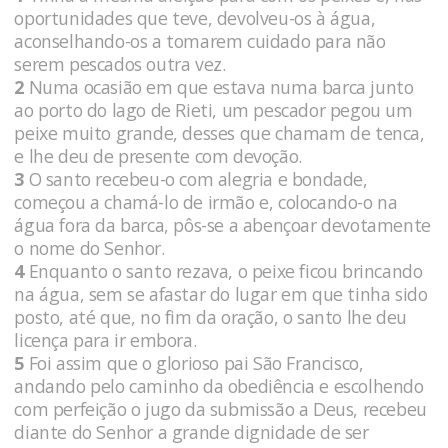
oportunidades que teve, devolveu-os à água,
aconselhando-os a tomarem cuidado para não
serem pescados outra vez.
2
Numa ocasião em que estava numa barca junto
ao porto do lago de Rieti, um pescador pegou um
peixe muito grande, desses que chamam de tenca,
e lhe deu de presente com devoção.
3
O santo recebeu-o com alegria e bondade,
começou a chamá-lo de irmão e, colocando-o na
água fora da barca, pôs-se a abençoar devotamente
o nome do Senhor.
4
Enquanto o santo rezava, o peixe ficou brincando
na água, sem se afastar do lugar em que tinha sido
posto, até que, no fim da oração, o santo lhe deu
licença para ir embora.
5
Foi assim que o glorioso pai São Francisco,
andando pelo caminho da obediência e escolhendo
com perfeição o jugo da submissão a Deus, recebeu
diante do Senhor a grande dignidade de ser