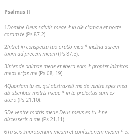
Psalmus II
1
Domine Deus salutis meae * in die clamavi et nocte
coram te
(Ps 87,2).
2
Intret in conspectu tuo oratio mea * inclina aurem
tuam ad precem meam
(Ps 87,3).
3
Intende animae meae et libera eam * propter inimicos
meos eripe me
(Ps 68, 19).
4
Quoniam tu es, qui abstraxisti me de ventre spes mea
ab uberibus matris meae * in te proiectus sum ex
utero
(Ps 21,10).
5
De ventre matris meae Deus meus es tu * ne
discesseris a me
(Ps 21,11).
6
Tu scis improperium meum et confusionem meam * et