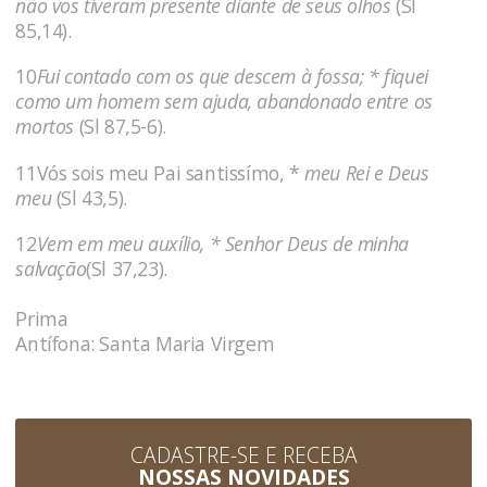
não vos tiveram presente diante de seus olhos
(Sl
85,14).
10
Fui contado com os que descem à fossa; * fiquei
como um homem sem ajuda, abandonado entre os
mortos
(Sl 87,5-6).
11Vós sois meu Pai santissímo, *
meu Rei e Deus
meu
(Sl 43,5).
12
Vem em meu auxílio, * Senhor Deus de minha
salvação
(Sl 37,23).
Prima
Antífona: Santa Maria Virgem
CADASTRE-SE E RECEBA
NOSSAS NOVIDADES