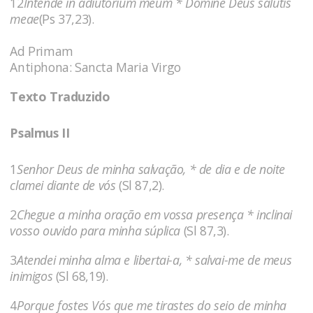
12
Intende in adiutorium meum * Domine Deus salutis
meae
(Ps 37,23).
Ad Primam
Antiphona: Sancta Maria Virgo
Texto Traduzido
Psalmus II
1
Senhor Deus de minha salvação, * de dia e de noite
clamei diante de vós
(Sl 87,2).
2
Chegue a minha oração em vossa presença * inclinai
vosso ouvido para minha súplica
(Sl 87,3).
3
Atendei minha alma e libertai-a, * salvai-me de meus
inimigos
(Sl 68,19).
4
Porque fostes Vós que me tirastes do seio de minha