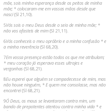
mãe, sois minha esperança desde os peitos de minha
mãe; * colocaram-me em vossas mãos desde que
nasci
(Sl 21,10).
5
Vós sois o meu Deus desde o seio de minha mãe; *
não vos afasteis de mim
(Sl 21,11).
6
Vós conheceis o meu opróbrio e a minha confusão * e
a minha reverência
(Sl 68,20).
7
Em vossa presença estão todos os que me atribulam;
* meu coração já esperava esses ultrajes e
vergonhas
(Sl 68,21).
8
Eu esperei que alguém se compadecesse de mim, mas
não houve ninguém, * E quem me consolasse, mas não
encontrei
(Sl 68,21).
9
Ó Deus, os maus se levantaram contra mim, um
bando de prepotentes atentou contra minha vida * e