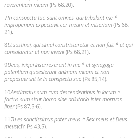
reverentiam meam
(Ps 68,20).
7
In conspectu tuo sunt omnes, qui tribulant me *
improperium expectavit cor meum et miseriam
(Ps 68,
21).
8
Et sustinui, qui simul constristaretur et non fuit * et qui
consolaretur et non inveni
(Ps 68,21).
9
Deus, iniqui insurrexerunt in me * et synagoga
potentium quaesierunt animam meam et non
proposuerunt te in conspectu suo
(Ps 85,14).
10
Aestimatus sum cum descendentibus in lacum *
factus sum sicut homo sine adiutorio inter mortuos
liber
(Ps 87,5-6).
11
Tu es sanctissimus pater meus * Rex meus et Deus
meus
(cfr. Ps 43,5).