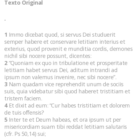
Texto Original
.
1
Immo dicebat quod, si servus Dei studuerit
semper habere et conservare letitiam interius et
exterius, quod provenit e munditia cordis, demones
nichil sibi nocere possunt, dicentes:
2
“Quoniam ex quo in tribulatione et prosperitate
letitiam habet servus Dei, aditum intrandi ad
ipsum non valemus invenire, nec sibi nocere”.
3
Nam quadam vice reprehendit unum de sociis
suis, quia videbatur sibi quod haberet tristitiam et
tristem faciem.
4
Et dixit ad eum: “Cur habes tristitiam et dolorem
de tuis offensis?
5
Inter te et Deum habeas, et ora ipsum ut per
misericordiam suam tibi reddat letitiam salutaris
(cfr. Ps 50,14) sui;