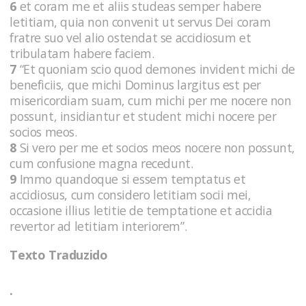
6
et coram me et aliis studeas semper habere
letitiam, quia non convenit ut servus Dei coram
fratre suo vel alio ostendat se accidiosum et
tribulatam habere faciem.
7
“Et quoniam scio quod demones invident michi de
beneficiis, que michi Dominus largitus est per
misericordiam suam, cum michi per me nocere non
possunt, insidiantur et student michi nocere per
socios meos.
8
Si vero per me et socios meos nocere non possunt,
cum confusione magna recedunt.
9
Immo quandoque si essem temptatus et
accidiosus, cum considero letitiam socii mei,
occasione illius letitie de temptatione et accidia
revertor ad letitiam interiorem”.
Texto Traduzido
.