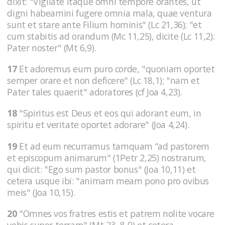
dixit: "Vigilate itaque omni tempore orantes, ut
digni habeamini fugere omnia mala, quae ventura
sunt et stare ante Filium hominis" (Lc 21,36); "et
cum stabitis ad orandum (Mc 11,25), dicite (Lc 11,2):
Pater noster" (Mt 6,9).
17
Et adoremus eum puro corde, "quoniam oportet
semper orare et non deficere" (Lc 18,1); "nam et
Pater tales quaerit" adoratores (cf Joa 4,23).
18
"Spiritus est Deus et eos qui adorant eum, in
spiritu et veritate oportet adorare" (Joa 4,24).
19
Et ad eum recurramus tamquam “ad pastorem
et episcopum animarum" (1Petr 2,25) nostrarum,
qui dicit: "Ego sum pastor bonus" (Joa 10,11) et
cetera usque ibi: "animam meam pono pro ovibus
meis" (Joa 10,15).
20
"Omnes vos fratres estis et patrem nolite vocare
vobis super terram" (Mt 23, 8-9) et cetera.