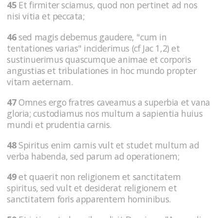
45
Et firmiter sciamus, quod non pertinet ad nos
nisi vitia et peccata;
46
sed magis debemus gaudere, "cum in
tentationes varias" inciderimus (cf Jac 1,2) et
sustinuerimus quascumque animae et corporis
angustias et tribulationes in hoc mundo propter
vitam aeternam.
47
Omnes ergo fratres caveamus a superbia et vana
gloria; custodiamus nos multum a sapientia huius
mundi et prudentia carnis.
48
Spiritus enim carnis vult et studet multum ad
verba habenda, sed parum ad operationem;
49
et quaerit non religionem et sanctitatem
spiritus, sed vult et desiderat religionem et
sanctitatem foris apparentem hominibus.