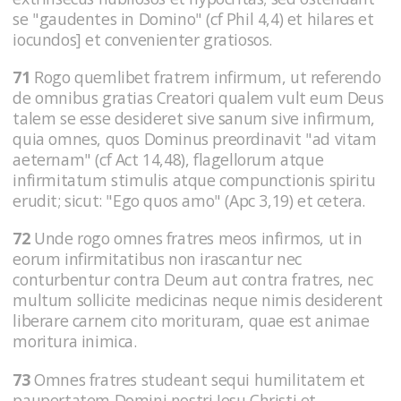
se "gaudentes in Domino" (cf Phil 4,4) et hilares et
iocundos] et convenienter gratiosos.
71
Rogo quemlibet fratrem infirmum, ut referendo
de omnibus gratias Creatori qualem vult eum Deus
talem se esse desideret sive sanum sive infirmum,
quia omnes, quos Dominus preordinavit "ad vitam
aeternam" (cf Act 14,48), flagellorum atque
infirmitatum stimulis atque compunctionis spiritu
erudit; sicut: "Ego quos amo" (Apc 3,19) et cetera.
72
Unde rogo omnes fratres meos infirmos, ut in
eorum infirmitatibus non irascantur nec
conturbentur contra Deum aut contra fratres, nec
multum sollicite medicinas neque nimis desiderent
liberare carnem cito morituram, quae est animae
moritura inimica.
73
Omnes fratres studeant sequi humilitatem et
paupertatem Domini nostri Jesu Christi et