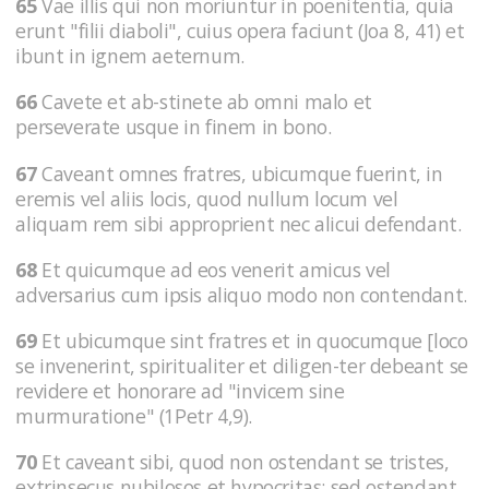
65
Vae illis qui non moriuntur in poenitentia, quia
erunt "filii diaboli", cuius opera faciunt (Joa 8, 41) et
ibunt in ignem aeternum.
66
Cavete et ab-stinete ab omni malo et
perseverate usque in finem in bono.
67
Caveant omnes fratres, ubicumque fuerint, in
eremis vel aliis locis, quod nullum locum vel
aliquam rem sibi approprient nec alicui defendant.
68
Et quicumque ad eos venerit amicus vel
adversarius cum ipsis aliquo modo non contendant.
69
Et ubicumque sint fratres et in quocumque [loco
se invenerint, spiritualiter et diligen-ter debeant se
revidere et honorare ad "invicem sine
murmuratione" (1Petr 4,9).
70
Et caveant sibi, quod non ostendant se tristes,
extrinsecus nubilosos et hypocritas; sed ostendant