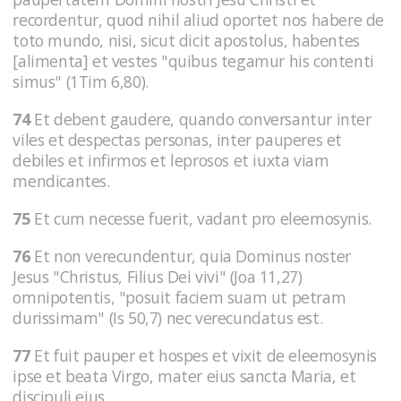
recordentur, quod nihil aliud oportet nos habere de
toto mundo, nisi, sicut dicit apostolus, habentes
[alimenta] et vestes "quibus tegamur his contenti
simus" (1Tim 6,80).
74
Et debent gaudere, quando conversantur inter
viles et despectas personas, inter pauperes et
debiles et infirmos et leprosos et iuxta viam
mendicantes.
75
Et cum necesse fuerit, vadant pro eleemosynis.
76
Et non verecundentur, quia Dominus noster
Jesus "Christus, Filius Dei vivi" (Joa 11,27)
omnipotentis, "posuit faciem suam ut petram
durissimam" (Is 50,7) nec verecundatus est.
77
Et fuit pauper et hospes et vixit de eleemosynis
ipse et beata Virgo, mater eius sancta Maria, et
discipuli eius.