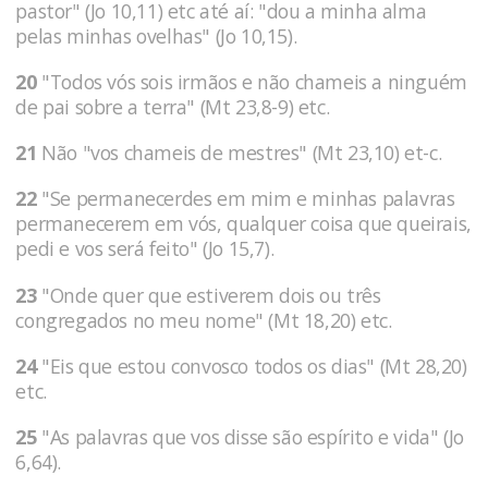
pastor" (Jo 10,11) etc até aí: "dou a minha alma
pelas minhas ovelhas" (Jo 10,15).
20
"Todos vós sois irmãos e não chameis a ninguém
de pai sobre a terra" (Mt 23,8-9) etc.
21
Não "vos chameis de mestres" (Mt 23,10) et-c.
22
"Se permanecerdes em mim e minhas palavras
permanecerem em vós, qualquer coisa que queirais,
pedi e vos será feito" (Jo 15,7).
23
"Onde quer que estiverem dois ou três
congregados no meu nome" (Mt 18,20) etc.
24
"Eis que estou convosco todos os dias" (Mt 28,20)
etc.
25
"As palavras que vos disse são espírito e vida" (Jo
6,64).