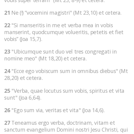
21
Ne (!) “vocemini magistri" (Mt 23,10) et cetera.
22
"Si manseritis in me et verba mea in vobis
manserint, quodcumque volueritis, petetis et fiet
vobis” (Joa 15,7).
23
"Ubicumque sunt duo vel tres congregati in
nomine meo" (Mt 18,20) et cetera.
24
"Ecce ego vobiscum sum in omnibus diebus" (Mt
28,20) et cetera.
25
"Verba, quae locutus sum vobis, spiritus et vita
sunt" (Joa 6,64).
26
"Ego sum via, veritas et vita" (Joa 14,6).
27
Teneamus ergo verba, doctrinam, vitam et
sanctum evangelium Domini nostri Jesu Christi, qui