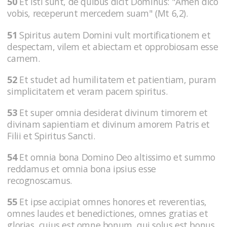
50
Et isti sunt, de quibus dicit Dominus: "Amen dico
vobis, receperunt mercedem suam" (Mt 6,2).
51
Spiritus autem Domini vult mortificationem et
despectam, vilem et abiectam et opprobiosam esse
carnem.
52
Et studet ad humilitatem et patientiam, puram
simplicitatem et veram pacem spiritus.
53
Et super omnia desiderat divinum timorem et
divinam sapientiam et divinum amorem Patris et
Filii et Spiritus Sancti.
54
Et omnia bona Domino Deo altissimo et summo
reddamus et omnia bona ipsius esse
recognoscamus.
55
Et ipse accipiat omnes honores et reverentias,
omnes laudes et benedictiones, omnes gratias et
glorias, cuius est omne bonum, qui solus est bonus