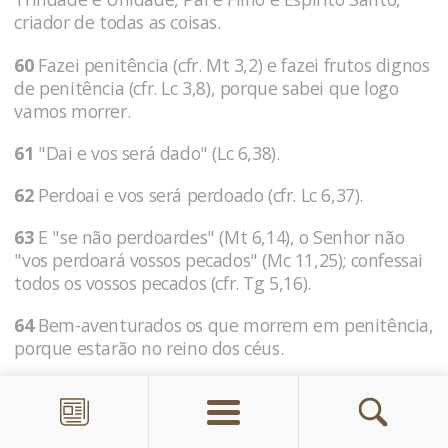
criador de todas as coisas.
60
Fazei penitência (cfr. Mt 3,2) e fazei frutos dignos
de penitência (cfr. Lc 3,8), porque sabei que logo
vamos morrer.
61
"Dai e vos será dado" (Lc 6,38).
62
Perdoai e vos será perdoado (cfr. Lc 6,37).
63
E "se não perdoardes" (Mt 6,14), o Senhor não
"vos perdoará vossos pecados" (Mc 11,25); confessai
todos os vossos pecados (cfr. Tg 5,16).
64
Bem-aventurados os que morrem em penitência,
porque estarão no reino dos céus.
65
Ai daqueles que não morrem em penitência,
porque serão "fillhos do diabo", cujas obras fazem
(Jo 8,412) e irão para o fogo eterno.