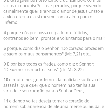
3
E castiguemos nosso corpo crucificando-o com os
vícios e concupiscências e pecados, porque vivendo
carnalmente quer tirar-nos o amor de Jesus Cristo e
a vida eterna e a si mesmo com a alma para o
inferno;
4
porque nós por nossa culpa fomos fétidos,
contrários ao bem, prontos e voluntários para o mal;
5
porque, como diz o Senhor: "Do coração procedem
e saem os maus pensamentos" (Mc 7,21) etc...
9
E por isso todos os frades, como diz o Senhor:
"Deixemos os mortos... seus" (cfr. Mt 8,22);
10
e muito nos guardemos da malícia e sutileza de
satanás, que quer que o homem não tenha sua
virtude e seu coração para o Senhor Deus;
11
e dando voltas deseja tomar o coração do
homem sob aparência de alguma mercê ou ajuda, e