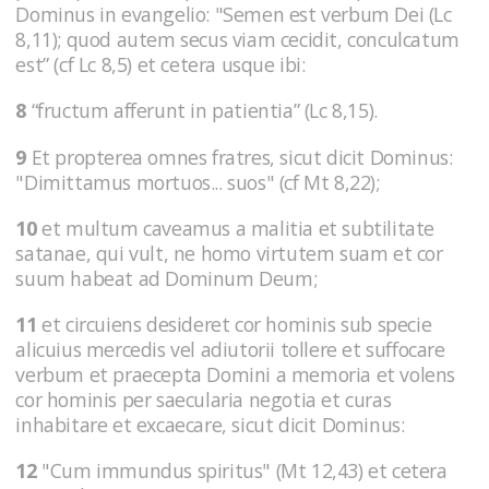
Dominus in evangelio: "Semen est verbum Dei (Lc
8,11); quod autem secus viam cecidit, conculcatum
est” (cf Lc 8,5) et cetera usque ibi:
8
“fructum afferunt in patientia” (Lc 8,15).
9
Et propterea omnes fratres, sicut dicit Dominus:
"Dimittamus mortuos... suos" (cf Mt 8,22);
10
et multum caveamus a malitia et subtilitate
satanae, qui vult, ne homo virtutem suam et cor
suum habeat ad Dominum Deum;
11
et circuiens desideret cor hominis sub specie
alicuius mercedis vel adiutorii tollere et suffocare
verbum et praecepta Domini a memoria et volens
cor hominis per saecularia negotia et curas
inhabitare et excaecare, sicut dicit Dominus:
12
"Cum immundus spiritus" (Mt 12,43) et cetera