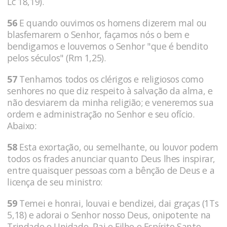
Lc 18,19).
56
E quando ouvimos os homens dizerem mal ou
blasfemarem o Senhor, façamos nós o bem e
bendigamos e louvemos o Senhor "que é bendito
pelos séculos" (Rm 1,25).
57
Tenhamos todos os clérigos e religiosos como
senhores no que diz respeito à salvação da alma, e
não desviarem da minha religião; e veneremos sua
ordem e administração no Senhor e seu ofício.
Abaixo:
58
Esta exortação, ou semelhante, ou louvor podem
todos os frades anunciar quanto Deus lhes inspirar,
entre quaisquer pessoas com a bênção de Deus e a
licença de seu ministro:
59
Temei e honrai, louvai e bendizei, dai graças (1Ts
5,18) e adorai o Senhor nosso Deus, onipotente na
Trindade e Unidade, Pai e Filho e Espírito Santo,