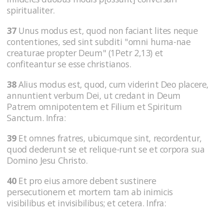
spiritualiter.
37
Unus modus est, quod non faciant lites neque
contentiones, sed sint subditi "omni huma-nae
creaturae propter Deum" (1Petr 2,13) et
confiteantur se esse christianos.
38
Alius modus est, quod, cum viderint Deo placere,
annuntient verbum Dei, ut credant in Deum
Patrem omnipotentem et Filium et Spiritum
Sanctum. Infra:
39
Et omnes fratres, ubicumque sint, recordentur,
quod dederunt se et relique-runt se et corpora sua
Domino Jesu Christo.
40
Et pro eius amore debent sustinere
persecutionem et mortem tam ab inimicis
visibilibus et invisibilibus; et cetera. Infra: