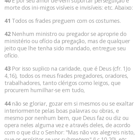
40
E por seu amor de-vem suportar perseguição e
morte dos ini-migos visíveis e invisíveis: etc. Abaixo:
41
Todos os frades preguem com os costumes.
42
Nenhum ministro ou pregador se aproprie do
ministério ou ofício da pregação, mas de qualquer
jeito que lhe tenha sido mandado, entregue seu
ofício.
43
Por isso suplico na caridade, que é Deus (cfr. 1Jo
4,16), todos os meus frades pregadores, oradores,
trabalhadores, tanto clérigos como leigos, que
procurem humilhar-se em tudo,
44
não se gloriar, gozar em si mesmos ou se exaltar
interiormente pelas boas palavras ou obras, e
mesmo por nenhum bem, que Deus faz ou diz ou
opera neles alguma vez e através deles, de acordo
com o que diz o Senhor: "Mas não vos alegreis nisto,
que os espíritos se vos submetem" (Lc 10,20), etc.