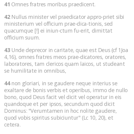
41
Omnes fratres moribus praedicent.
42
Nullus minister vel praedicator appro-priet sibi
ministerium vel officium prae-dica-tionis, sed
quacumque [!] ei iniun-ctum fu-erit, dimittat
officium suum.
43
Unde deprecor in caritate, quae est Deus (cf 1Joa
4,16), omnes fratres meos prae-dicatores, oratores,
laboratores, tam clericos quam laicos, ut studeant
se humilitate in omnibus,
44
non gloriari, in se gaudere neque interius se
exaltare de bonis verbis et operibus, immo de nullo
bono, quod Deus facit vel dicit vel operatur in eis
quandoque et per ipsos, secundum quod dicit
Dominus: "Verumtamen in hoc nolite gaudere,
quod vobis spiritus subiciuntur" (Lc 10, 20), et
cetera.