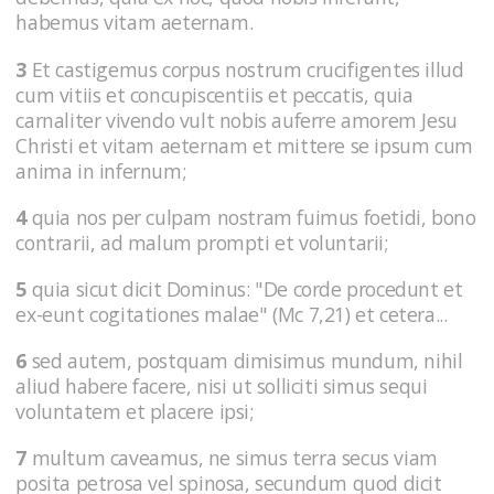
habemus vitam aeternam.
3
Et castigemus corpus nostrum crucifigentes illud
cum vitiis et concupiscentiis et peccatis, quia
carnaliter vivendo vult nobis auferre amorem Jesu
Christi et vitam aeternam et mittere se ipsum cum
anima in infernum;
4
quia nos per culpam nostram fuimus foetidi, bono
contrarii, ad malum prompti et voluntarii;
5
quia sicut dicit Dominus: "De corde procedunt et
ex-eunt cogitationes malae" (Mc 7,21) et cetera...
6
sed autem, postquam dimisimus mundum, nihil
aliud habere facere, nisi ut solliciti simus sequi
voluntatem et placere ipsi;
7
multum caveamus, ne simus terra secus viam
posita petrosa vel spinosa, secundum quod dicit