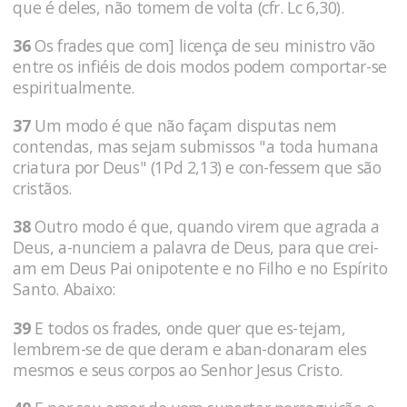
que é deles, não tomem de volta (cfr. Lc 6,30).
36
Os frades que com] licença de seu ministro vão
entre os infiéis de dois modos podem comportar-se
espiritualmente.
37
Um modo é que não façam disputas nem
contendas, mas sejam submissos "a toda humana
criatura por Deus" (1Pd 2,13) e con-fessem que são
cristãos.
38
Outro modo é que, quando virem que agrada a
Deus, a-nunciem a palavra de Deus, para que crei-
am em Deus Pai onipotente e no Filho e no Espírito
Santo. Abaixo:
39
E todos os frades, onde quer que es-tejam,
lembrem-se de que deram e aban-donaram eles
mesmos e seus corpos ao Senhor Jesus Cristo.