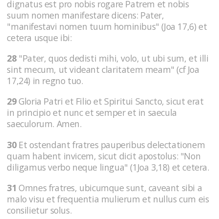
dignatus est pro nobis rogare Patrem et nobis
suum nomen manifestare dicens: Pater,
"manifestavi nomen tuum hominibus" (Joa 17,6) et
cetera usque ibi:
28
"Pater, quos dedisti mihi, volo, ut ubi sum, et illi
sint mecum, ut videant claritatem meam" (cf Joa
17,24) in regno tuo.
29
Gloria Patri et Filio et Spiritui Sancto, sicut erat
in principio et nunc et semper et in saecula
saeculorum. Amen.
30
Et ostendant fratres pauperibus delectationem
quam habent invicem, sicut dicit apostolus: "Non
diligamus verbo neque lingua" (1Joa 3,18) et cetera.
31
Omnes fratres, ubicumque sunt, caveant sibi a
malo visu et frequentia mulierum et nullus cum eis
consilietur solus.