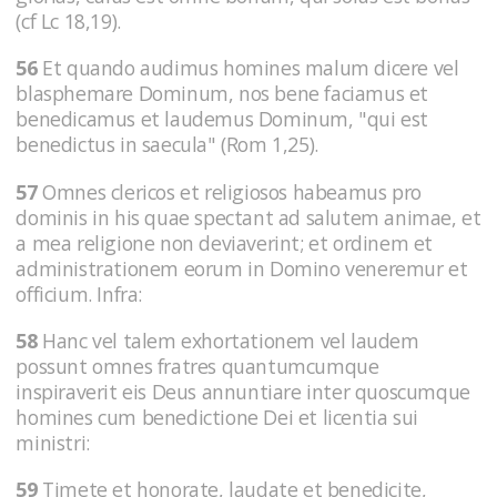
(cf Lc 18,19).
56
Et quando audimus homines malum dicere vel
blasphemare Dominum, nos bene faciamus et
benedicamus et laudemus Dominum, "qui est
benedictus in saecula" (Rom 1,25).
57
Omnes clericos et religiosos habeamus pro
dominis in his quae spectant ad salutem animae, et
a mea religione non deviaverint; et ordinem et
administrationem eorum in Domino veneremur et
officium. Infra:
58
Hanc vel talem exhortationem vel laudem
possunt omnes fratres quantumcumque
inspiraverit eis Deus annuntiare inter quoscumque
homines cum benedictione Dei et licentia sui
ministri:
59
Timete et honorate, laudate et benedicite,