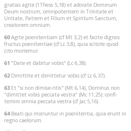
gratias agite (1Thess 5,18) et adorate Dominum
Deum nostrum, omnipotentem in Trinitate et
Unitate, Patrem et Filium et Spiritum Sanctum,
creatorem omnium.
60
Agite poenitentiam (cf Mt 3,2) et facite dignos
fructus poenitentiae (cf Lc 3,8), quia scitote quod
cito moriemur.
61
"Date et dabitur vobis" (Lc 6,38).
62
Dimittite et dimittetur vobis (cf Lc 6,37).
63
Et "si non dimise-ritis" (Mt 6,14), Dominus non
"dimittet vobis peccata vestra" (Mc 11,25); confi-
temini omnia peccata vestra (cf Jac 5,16).
64
Beati qui moriuntur in poenitentia, quia erunt in
regno caelorum.