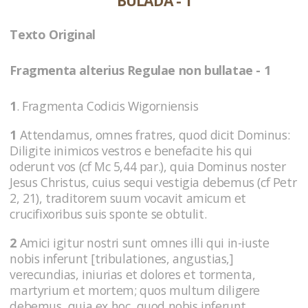
BULADA - 1
Texto Original
Fragmenta alterius Regulae non bullatae - 1
1
. Fragmenta Codicis Wigorniensis
1
Attendamus, omnes fratres, quod dicit Dominus:
Diligite inimicos vestros e benefacite his qui
oderunt vos (cf Mc 5,44 par.), quia Dominus noster
Jesus Christus, cuius sequi vestigia debemus (cf Petr
2, 21), traditorem suum vocavit amicum et
crucifixoribus suis sponte se obtulit.
2
Amici igitur nostri sunt omnes illi qui in-iuste
nobis inferunt [tribulationes, angustias,]
verecundias, iniurias et dolores et tormenta,
martyrium et mortem; quos multum diligere
debemus, quia ex hoc, quod nobis inferunt,