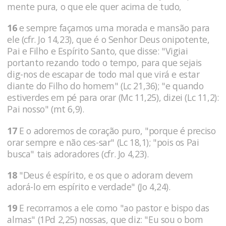
mente pura, o que ele quer acima de tudo,
16
e sempre façamos uma morada e mansão para
ele (cfr. Jo 14,23), que é o Senhor Deus onipotente,
Pai e Filho e Espírito Santo, que disse: "Vigiai
portanto rezando todo o tempo, para que sejais
dig-nos de escapar de todo mal que virá e estar
diante do Filho do homem" (Lc 21,36); "e quando
estiverdes em pé para orar (Mc 11,25), dizei (Lc 11,2):
Pai nosso" (mt 6,9).
17
E o adoremos de coração puro, "porque é preciso
orar sempre e não ces-sar" (Lc 18,1); "pois os Pai
busca" tais adoradores (cfr. Jo 4,23).
18
"Deus é espírito, e os que o adoram devem
adorá-lo em espírito e verdade" (Jo 4,24).
19
E recorramos a ele como "ao pastor e bispo das
almas" (1Pd 2,25) nossas, que diz: "Eu sou o bom