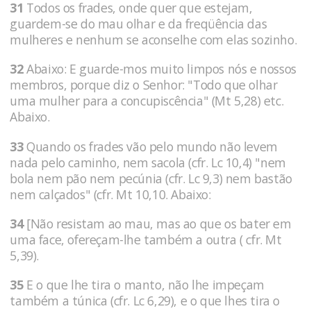
31
Todos os frades, onde quer que estejam,
guardem-se do mau olhar e da freqüência das
mulheres e nenhum se aconselhe com elas sozinho.
32
Abaixo: E guarde-mos muito limpos nós e nossos
membros, porque diz o Senhor: "Todo que olhar
uma mulher para a concupiscência" (Mt 5,28) etc.
Abaixo.
33
Quando os frades vão pelo mundo não levem
nada pelo caminho, nem sacola (cfr. Lc 10,4) "nem
bola nem pão nem pecúnia (cfr. Lc 9,3) nem bastão
nem calçados" (cfr. Mt 10,10. Abaixo:
34
[Não resistam ao mau, mas ao que os bater em
uma face, ofereçam-lhe também a outra ( cfr. Mt
5,39).
35
E o que lhe tira o manto, não lhe impeçam
também a túnica (cfr. Lc 6,29), e o que lhes tira o