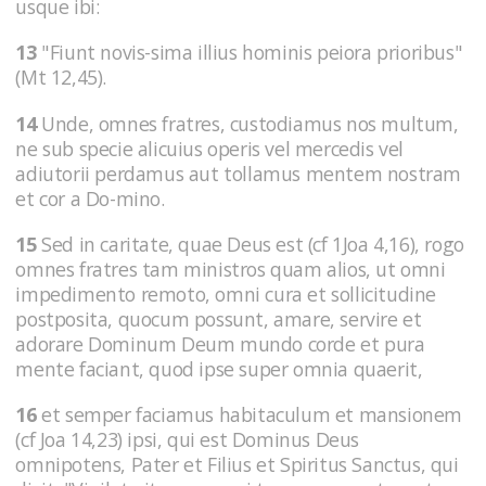
usque ibi:
13
"Fiunt novis-sima illius hominis peiora prioribus"
(Mt 12,45).
14
Unde, omnes fratres, custodiamus nos multum,
ne sub specie alicuius operis vel mercedis vel
adiutorii perdamus aut tollamus mentem nostram
et cor a Do-mino.
15
Sed in caritate, quae Deus est (cf 1Joa 4,16), rogo
omnes fratres tam ministros quam alios, ut omni
impedimento remoto, omni cura et sollicitudine
postposita, quocum possunt, amare, servire et
adorare Dominum Deum mundo corde et pura
mente faciant, quod ipse super omnia quaerit,
16
et semper faciamus habitaculum et mansionem
(cf Joa 14,23) ipsi, qui est Dominus Deus
omnipotens, Pater et Filius et Spiritus Sanctus, qui