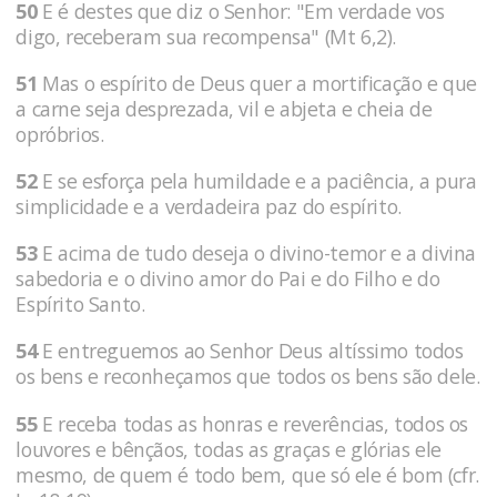
50
E é destes que diz o Senhor: "Em verdade vos
digo, receberam sua recompensa" (Mt 6,2).
51
Mas o espírito de Deus quer a mortificação e que
a carne seja desprezada, vil e abjeta e cheia de
opróbrios.
52
E se esforça pela humildade e a paciência, a pura
simplicidade e a verdadeira paz do espírito.
53
E acima de tudo deseja o divino-temor e a divina
sabedoria e o divino amor do Pai e do Filho e do
Espírito Santo.
54
E entreguemos ao Senhor Deus altíssimo todos
os bens e reconheçamos que todos os bens são dele.
55
E receba todas as honras e reverências, todos os
louvores e bênçãos, todas as graças e glórias ele
mesmo, de quem é todo bem, que só ele é bom (cfr.