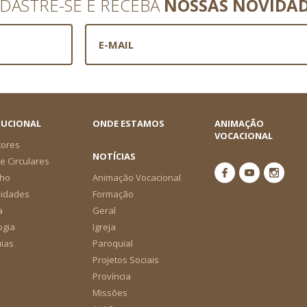
DASTRE-SE E RECEBA
NOSSAS NOVIDA
TUCIONAL
ONDE ESTAMOS
ANIMAÇÃO
VOCACIONAL
tores
NOTÍCIAS
e Circulares
ho
Animação Vocacional
nidades
Formação
a
Geral
ogia
Igreja
ias
Paroquial
Projetos Sociais
Província
Missões