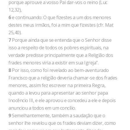
porque aprouve a vosso Pai dar-vos o reino (Luc
12,32),
6
e continuando: O que fizestes a um dos menores
destes meus irmãos, foi a mim que fizestes (cfr. Mat
25,40).
7
Porque ainda que se entenda que o Senhor disse
isso a respeito de todos os pobres espirituais, na
verdade predisse principalmente que a Religião dos
frades menores viria a existir em sua Igreja”.
8
Por isso, como foi revelado ao bem-aventurado
Francisco que a religião deveria chamar-se dos frades
menores, assim fez escrever na primeira Regra,
quando a levou para apresentar ao senhor papa
Inocêncio III, e ele aprovou e concedeu a ele e depois
anunciou a todos em um concílio.
9
Semelhantemente, também a saudação que o
senhor lhe revelou que os frades deviam dizer, como