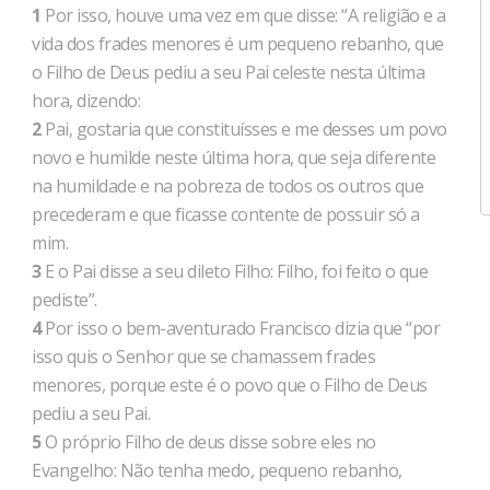
1
Por isso, houve uma vez em que disse: “A religião e a
vida dos frades menores é um pequeno rebanho, que
o Filho de Deus pediu a seu Pai celeste nesta última
hora, dizendo:
2
Pai, gostaria que constituísses e me desses um povo
novo e humilde neste última hora, que seja diferente
na humildade e na pobreza de todos os outros que
precederam e que ficasse contente de possuir só a
mim.
3
E o Pai disse a seu dileto Filho: Filho, foi feito o que
pediste”.
4
Por isso o bem-aventurado Francisco dizia que “por
isso quis o Senhor que se chamassem frades
menores, porque este é o povo que o Filho de Deus
pediu a seu Pai.
5
O próprio Filho de deus disse sobre eles no
Evangelho: Não tenha medo, pequeno rebanho,