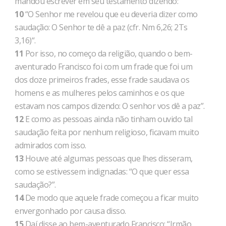
mandou escrever em seu testamento dizendo:
10
“O Senhor me revelou que eu deveria dizer como
saudação: O Senhor te dê a paz (cfr. Nm 6,26; 2Ts
3,16)“.
11
Por isso, no começo da religião, quando o bem-
aventurado Francisco foi com um frade que foi um
dos doze primeiros frades, esse frade saudava os
homens e as mulheres pelos caminhos e os que
estavam nos campos dizendo: O senhor vos dê a paz”.
12
E como as pessoas ainda não tinham ouvido tal
saudação feita por nenhum religioso, ficavam muito
admirados com isso.
13
Houve até algumas pessoas que lhes disseram,
como se estivessem indignadas: “O que quer essa
saudação?”.
14
De modo que aquele frade começou a ficar muito
envergonhado por causa disso.
15
Daí disse ao bem-aventurado Francisco: “Irmão,