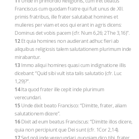
11
Unde in primordio Religionis, cum iret beatus
Franciscus cum quodam fratre qui fuit unus de .XII.
primis fratribus, ille frater salutabat homines et
mulieres per viam et eos qui erant in agris dicens:
Dominus det vobis pacem (cfr. Num 6,26; 2The 3,16)”.
12
Et quia homines non audierant adhuc fieri ab
aliquibus religiosis talem salutationem plurimum inde
mirabantur.
13
Immo aliqui homines quasi cum indignatione illis
dicebant: “Quid sibi vult ista talis salutatio (cfr. Luc
1,29)?”.
14
Ita quod frater ille cepit inde plurimum
verecundari.
15
Unde dixit beato Francisco: “Dimitte, frater, aliam
salutationem dicere”.
16
Dixit ad eum beatus Franciscus: “Dimitte illos dicere,
quia non percipiunt que Dei sunt (cfr. 1Cor 2,14).
17
Sed noli inde verecundari, quoniam dico tibi, frater,