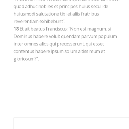
quod adhuc nobiles et principes huius seculi de
huiusmodi salutatione tibi et aliis fratribus
reverentiam exhibebunt”.
18
Et ait beatus Franciscus: “Non est magnum, si
Dominus habere voluit quendam parvum populum
inter omnes alios qui precesserunt, qui esset
contentus habere ipsum solum altissimum et
gloriosum?”.