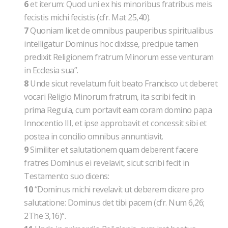
6
et iterum: Quod uni ex his minoribus fratribus meis
fecistis michi fecistis (cfr. Mat 25,40).
7
Quoniam licet de omnibus pauperibus spiritualibus
intelligatur Dominus hoc dixisse, precipue tamen
predixit Religionem fratrum Minorum esse venturam
in Ecclesia sua”.
8
Unde sicut revelatum fuit beato Francisco ut deberet
vocari Religio Minorum fratrum, ita scribi fecit in
prima Regula, cum portavit eam coram domino papa
Innocentio III, et ipse approbavit et concessit sibi et
postea in concilio omnibus annuntiavit.
9
Similiter et salutationem quam deberent facere
fratres Dominus ei revelavit, sicut scribi fecit in
Testamento suo dicens:
10
“Dominus michi revelavit ut deberem dicere pro
salutatione: Dominus det tibi pacem (cfr. Num 6,26;
2The 3,16)“.