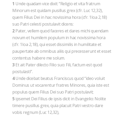
1
Unde quadam vice dixit: “Religio et vita fratrum
Minorum est quidam pusillus grex (cfr. Luc 12,32),
quem Filius Dei in hac novissima hora (cfr. 1Ioa 2,18)
suo Patri celesti postulavit dicens:
2
Pater, vellem quod faceres et dares michi quendam
novum et humilem populum in hac novissima hora
(cfr. 1Ioa 2,18), qui esset dissimilis in humilitate et
paupertate ab omnibus aliis qui precesserunt et esset
contentus habere me solum.
3
Et ait Pater dilecto Filio suo: Fili, factum est quod
postulasti”.
4
Unde dicebat beatus Franciscus quod “ideo voluit
Dominus ut vocarentur fratres Minores, quia iste est
populus quem Filius Dei suo Patri postulavit;
5
ipsemet Dei Filius de ipsis dicit in Evangelio: Nolite
timere pusillus grex, quia placuit Patri vestro dare
vobis regnum (Luc 12,32),