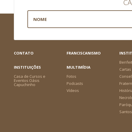
CA
CONTATO
FRANCISCANISMO
INSTI
Benfei
INSTITUIÇÕES
MULTIMÍDIA
Cartas 
Casa de Cursos e
Fotos
Consel
Eventos Oásis
Podcasts
Frater
Capuchinho
Vídeos
Históri
Necrol
Paróqu
Santos