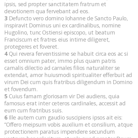
ipsis, sed propter sanctitatem fratrum et
devotionem qua fervebant ad eos.
3
Defuncto vero domino Iohanne de Sancto Paulo,
inspiravit Dominus uni ex cardinalibus, nomine
Hugolino, tunc Ostiensi episcopo, ut beatum
Franciscum et fratres eius intime diligeret,
protegeres et foveret.
4
Qui revera ferventissime se habuit circa eos ac si
esset omnium pater, immo plus quam patris
carnalis dilectio ad carnales filios naturaliter se
extendat, amor huiusmodi spiritualiter efferbuit ad
virum Dei cum quis fratribus diligendum in Domino
et fovendum.
5
Cuius famam gloriosam vir Dei audiens, quia
famosus erat inter ceteros cardinales, accessit ad
eum cum fratribus suis.
6
Ille autem cum gaudio suscipiens ipsos ait eis:
“Offero meipsum vobis auxilium et consilium, atque
protectionem paratus impendere secundum