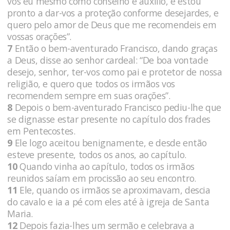
vos eu mesmo como conselho e auxílio, e estou
pronto a dar-vos a proteção conforme desejardes, e
quero pelo amor de Deus que me recomendeis em
vossas orações”.
7
Então o bem-aventurado Francisco, dando graças
a Deus, disse ao senhor cardeal: “De boa vontade
desejo, senhor, ter-vos como pai e protetor de nossa
religião, e quero que todos os irmãos vos
recomendem sempre em suas orações”.
8
Depois o bem-aventurado Francisco pediu-lhe que
se dignasse estar presente no capítulo dos frades
em Pentecostes.
9
Ele logo aceitou benignamente, e desde então
esteve presente, todos os anos, ao capítulo.
10
Quando vinha ao capítulo, todos os irmãos
reunidos saíam em procissão ao seu encontro.
11
Ele, quando os irmãos se aproximavam, descia
do cavalo e ia a pé com eles até à igreja de Santa
Maria.
12
Depois fazia-lhes um sermão e celebrava a