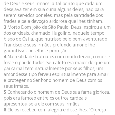
de Deus e seus irmãos, a tal ponto que cada um
desejava ter em sua cúria alguns deles, não para
serem servidos por eles, mas pela santidade dos
frades e pela devoção ardorosa que lhes tinham.
3
Morto Dom João de São Paulo, Deus inspirou a um
dos cardeais, chamado Hugolino, naquele tempo
bispo de Óstia, que nutrisse pelo bem-aventurado
Francisco e seus irmãos profundo amor e lhe
garantisse conselho e proteção.
4
Na realidade tratou-os com muito fervor, como se
fosse o pai de todos. Seu afeto era maior do que um
pai carnal tem naturalmente por seus filhos; um
amor desse tipo ferveu espiritualmente para amar
e proteger no Senhor o homem de Deus com os
seus irmãos.
5
Conhecendo o homem de Deus sua fama gloriosa,
pois era famoso entre os outros cardeais,
apresentou-se a ele com seus irmãos.
6
Ele os recebeu com alegria e disse-lhes: “Ofereço-