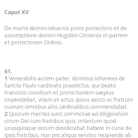
Caput XV
De morte domini Iohannis primi protectoris et de
assumptione domini Hugolini Ostiensis in patrem
et protectorem Ordinis.
61.
1
Venerabilis autem pater, dominus Iohannes de
Sancto Paulo cardinalis praedictus, qui beato
Francisco consilium et protectionem saepius
impendebat, vitam et actus ipsius sancti ac fratrum
suorum omnibus aliis cardinalibus commendabat.
2
Quorum mentes sunt commotae ad diligendum
virum Dei cum fratribus quis, intantum quod
unusquisque eorum desiderabat habere in curia de
ipsis fratribus, non pro aliquo servitio recipiendo ab