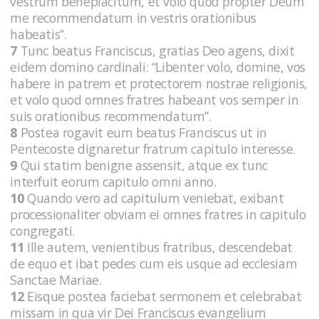
vestrum beneplacitum, et volo quod propter Deum
me recommendatum in vestris orationibus
habeatis”.
7
Tunc beatus Franciscus, gratias Deo agens, dixit
eidem domino cardinali: “Libenter volo, domine, vos
habere in patrem et protectorem nostrae religionis,
et volo quod omnes fratres habeant vos semper in
suis orationibus recommendatum”.
8
Postea rogavit eum beatus Franciscus ut in
Pentecoste dignaretur fratrum capitulo interesse.
9
Qui statim benigne assensit, atque ex tunc
interfuit eorum capitulo omni anno.
10
Quando vero ad capitulum veniebat, exibant
processionaliter obviam ei omnes fratres in capitulo
congregati.
11
Ille autem, venientibus fratribus, descendebat
de equo et ibat pedes cum eis usque ad ecclesiam
Sanctae Mariae.
12
Eisque postea faciebat sermonem et celebrabat
missam in qua vir Dei Franciscus evangelium