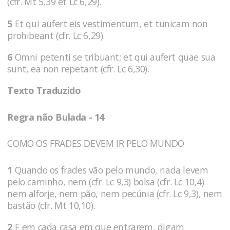
(cfr. Mt 5,39 et Lc 6,29).
5
Et qui aufert eis vestimentum, et tunicam non
prohibeant (cfr. Lc 6,29).
6
Omni petenti se tribuant; et qui aufert quae sua
sunt, ea non repetant (cfr. Lc 6,30).
Texto Traduzido
Regra não Bulada - 14
COMO OS FRADES DEVEM IR PELO MUNDO
1
Quando os frades vão pelo mundo, nada levem
pelo caminho, nem (cfr. Lc 9,3) bolsa (cfr. Lc 10,4)
nem alforje, nem pão, nem pecúnia (cfr. Lc 9,3), nem
bastão (cfr. Mt 10,10).
2
E em cada casa em que entrarem, digam