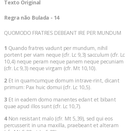
Texto Original
Regra não Bulada - 14
QUOMODO FRATRES DEBEANT IRE PER MUNDUM
1
Quando fratres vadunt per mundum, nihil
portent per viam neque (cfr. Lc 9,3) sacculum (cfr. Lc
10,4) neque peram neque panem neque pecuniam
(cfr. Lc 9,3) neque virgam (cfr. Mt 10,10).
2
Et in quamcumque domum intrave-rint, dicant
primum: Pax huic domui (cfr. Lc 10,5).
3
Et in eadem domo manentes edant et bibant
quae apud illos sunt (cfr. Lc 10,7).
4
Non resistant malo (cfr. Mt 5,39), sed qui eos
percusserit in una maxilla, praebeant et alteram