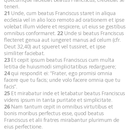
teneri.
21
Unde, cum beatus Franciscus staret in aliqua
ecclesia vel in alio loco remoto ad orationem et ipse
volebat illum videre et respicere, ut eius se gestibus
omnibus conformaret.
22
Unde si beatus Franciscus
flecteret genua aut iungeret manus ad celum (cfr.
Deut 32,40) aut spueret vel tussiret, et ipse
similiter faciebat.
23
Et cepit ipsum beatus Franciscus cum multa
letitia de huiusmodi simplicitatibus redarguere;
24
qui respondit ei: “Frater, ego promisi omnia
facere que tu facis; unde volo facere omnia que tu
facis”.
25
Et mirabatur inde et letabatur beatus Franciscus
videns ipsum in tanta puritate et simplicitate.
26
Nam tantum cepit in omnibus virtutibus et
bonis moribus perfectus esse, quod beatus
Franciscus et alii fratres mirabantur plurimum de
eius perfectione.