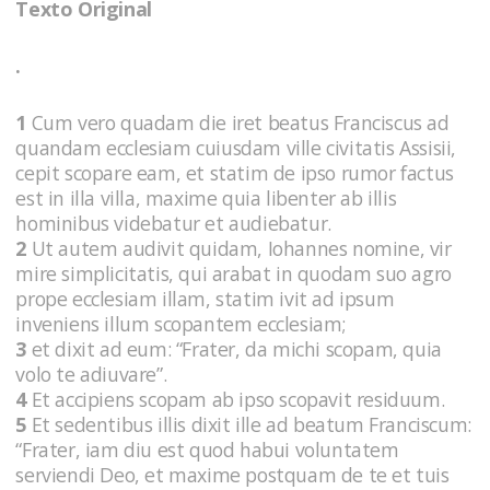
Texto Original
.
1
Cum vero quadam die iret beatus Franciscus ad
quandam ecclesiam cuiusdam ville civitatis Assisii,
cepit scopare eam, et statim de ipso rumor factus
est in illa villa, maxime quia libenter ab illis
hominibus videbatur et audiebatur.
2
Ut autem audivit quidam, Iohannes nomine, vir
mire simplicitatis, qui arabat in quodam suo agro
prope ecclesiam illam, statim ivit ad ipsum
inveniens illum scopantem ecclesiam;
3
et dixit ad eum: “Frater, da michi scopam, quia
volo te adiuvare”.
4
Et accipiens scopam ab ipso scopavit residuum.
5
Et sedentibus illis dixit ille ad beatum Franciscum:
“Frater, iam diu est quod habui voluntatem
serviendi Deo, et maxime postquam de te et tuis