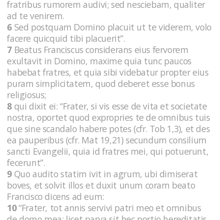
fratribus rumorem audivi; sed nesciebam, qualiter
ad te venirem.
6
Sed postquam Domino placuit ut te viderem, volo
facere quicquid tibi placuerit”.
7
Beatus Franciscus considerans eius fervorem
exultavit in Domino, maxime quia tunc paucos
habebat fratres, et quia sibi videbatur propter eius
puram simplicitatem, quod deberet esse bonus
religiosus;
8
qui dixit ei: “Frater, si vis esse de vita et societate
nostra, oportet quod expropries te de omnibus tuis
que sine scandalo habere potes (cfr. Tob 1,3), et des
ea pauperibus (cfr. Mat 19,21) secundum consilium
sancti Evangelii, quia id fratres mei, qui potuerunt,
fecerunt”.
9
Quo audito statim ivit in agrum, ubi dimiserat
boves, et solvit illos et duxit unum coram beato
Francisco dicens ad eum:
10
“Frater, tot annis servivi patri meo et omnibus
de domo mea; licet parva sit hec portio hereditatis