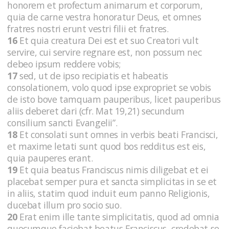
honorem et profectum animarum et corporum,
quia de carne vestra honoratur Deus, et omnes
fratres nostri erunt vestri filii et fratres.
16
Et quia creatura Dei est et suo Creatori vult
servire, cui servire regnare est, non possum nec
debeo ipsum reddere vobis;
17
sed, ut de ipso recipiatis et habeatis
consolationem, volo quod ipse expropriet se vobis
de isto bove tamquam pauperibus, licet pauperibus
aliis deberet dari (cfr. Mat 19,21) secundum
consilium sancti Evangelii”.
18
Et consolati sunt omnes in verbis beati Francisci,
et maxime letati sunt quod bos redditus est eis,
quia pauperes erant.
19
Et quia beatus Franciscus nimis diligebat et ei
placebat semper pura et sancta simplicitas in se et
in aliis, statim quod induit eum panno Religionis,
ducebat illum pro socio suo.
20
Erat enim ille tante simplicitatis, quod ad omnia
quecumque faciebat beatus Franciscus, credebat se