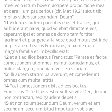
mee, volo istum bovem accipere pro portione mea
et dare illum pauperibus (cfr. Mat 19,21) sicut tibi
melius videbitur secundum Deum”.
11
Videntes autem parentes eius et fratres, qui
adhuc erant parvi, quod volebat dimittere eos,
ceperunt ipsi et omnes de domo tam fortiter
lacrimari et plangere alta voce quod motus est inde
ad pietatem beatus Franciscus, maxime quia
magna familia et imbecillis erat;
12
et ait ad illos beatus Franciscus: “Parate et facite
comestionem ut omnes insimul comedamus, et
nolite plangere, quoniam vos letos faciam”.
13
Illi autem statim paraverunt, et comederunt
omnes cum multa letitia.
14
Post comestionem dixit ad eos beatus
Franciscus: “Iste filius vester vult servire Deo, de quo
non contristari, sed gaudere debetis;
15
et non solum secundum Deum, verum etiam
secundum seculum istud imputatur vobis ad