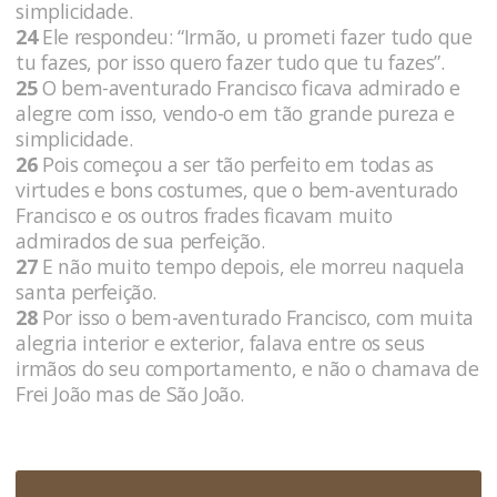
simplicidade.
24
Ele respondeu: “Irmão, u prometi fazer tudo que
tu fazes, por isso quero fazer tudo que tu fazes”.
25
O bem-aventurado Francisco ficava admirado e
alegre com isso, vendo-o em tão grande pureza e
simplicidade.
26
Pois começou a ser tão perfeito em todas as
virtudes e bons costumes, que o bem-aventurado
Francisco e os outros frades ficavam muito
admirados de sua perfeição.
27
E não muito tempo depois, ele morreu naquela
santa perfeição.
28
Por isso o bem-aventurado Francisco, com muita
alegria interior e exterior, falava entre os seus
irmãos do seu comportamento, e não o chamava de
Frei João mas de São João.