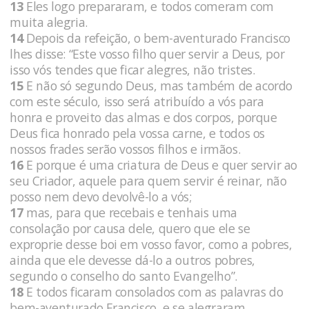
13
Eles logo prepararam, e todos comeram com
muita alegria.
14
Depois da refeição, o bem-aventurado Francisco
lhes disse: “Este vosso filho quer servir a Deus, por
isso vós tendes que ficar alegres, não tristes.
15
E não só segundo Deus, mas também de acordo
com este século, isso será atribuído a vós para
honra e proveito das almas e dos corpos, porque
Deus fica honrado pela vossa carne, e todos os
nossos frades serão vossos filhos e irmãos.
16
E porque é uma criatura de Deus e quer servir ao
seu Criador, aquele para quem servir é reinar, não
posso nem devo devolvê-lo a vós;
17
mas, para que recebais e tenhais uma
consolação por causa dele, quero que ele se
exproprie desse boi em vosso favor, como a pobres,
ainda que ele devesse dá-lo a outros pobres,
segundo o conselho do santo Evangelho”.
18
E todos ficaram consolados com as palavras do
bem-aventurado Francisco, e se alegraram