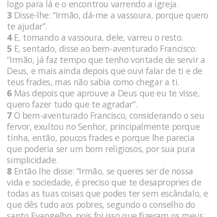
logo para lá e o encontrou varrendo a igreja.
3
Disse-lhe: “Irmão, dá-me a vassoura, porque quero
te ajudar”.
4
E, tomando a vassoura, dele, varreu o resto.
5
E, sentado, disse ao bem-aventurado Francisco:
“Irmão, já faz tempo que tenho vontade de servir a
Deus, e mais ainda depois que ouvi falar de ti e de
teus frades, mas não sabia como chegar a ti.
6
Mas depois que aprouve a Deus que eu te visse,
quero fazer tudo que te agradar”.
7
O bem-aventurado Francisco, considerando o seu
fervor, exultou no Senhor, principalmente porque
tinha, então, poucos frades e porque lhe parecia
que poderia ser um bom religiosos, por sua pura
simplicidade.
8
Então lhe disse: “Irmão, se queres ser de nossa
vida e sociedade, é preciso que te desapropries de
todas as tuas coisas que podes ter sem escândalo, e
que dês tudo aos pobres, segundo o conselho do
santo Evangelho, pois foi isso que fizeram os meus