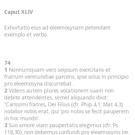
Caput XLIV
Exhortatio eius ad eleemosynam petendam
exemplo et verbo.
74
1
Nonnumquam vero seipsum exercitans et
fratrum verecundiae parcens, ipse solus in principio
pro eleemosyna discurrebat.
2
Videns autem plures vocationem suam non
debite attendentes, semel aliquando dixit:
“Carissimi fratres, Dei Filius (cfr. Phip 4,1; Mat 4,3)
nobilior nobis erat, qui ‘pro nobis se fecit pauperem
in hoc mundo’.
3
Suo amore viam paupertatis elegimus (cfr. Ps
118,30); non debemus confundi pro eleemosynis ire.