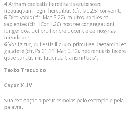
4
Arrham caelestis hereditatis erubescere
nequaquam regni heredibus (cfr. Iac 2,5) convenit.
5
Dico vobis (cfr. Mat 5,22), multos nobiles et
sapientes (cfr. 1Cor 1,26) nostrae congregationi
iungendos, qui pro honore ducent eleemosynas
mendicare.
6
Vos igitur, qui estis illorum primitiae, laetamini et
gaudete (cfr. Ps 31,11; Mat 5,12), nec renuatis facere
quae sanctis illis facienda transmittitis”.
Texto Traduzido
Caput XLIV
Sua exortação a pedir esmolas pelo exemplo e pela
palavra.