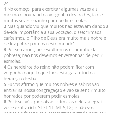
74
1
No começo, para exercitar algumas vezes a si
mesmo e poupando a vergonha dos frades, ia ele
muitas vezes sozinho para pedir esmolas.
2
Mas quando viu que muitos não estavam dando a
devida importância a sua vocação, disse: “Irmãos
caríssimos, o Filho de Deus era muito mais nobre e
‘se fez pobre por nós neste mundo’.
3
Por seu amor, nós escolhemos o caminho da
pobreza; não nos devemos envergonhar de pedir
esmolas.
4
Os herdeiros do reino não podem ficar com
vergonha daquilo que lhes está garantindo a
herança celestial.
5
Eu vos afirmo que muitos nobres e sábios vão
entrar na nossa congregação e vão se sentir muito
honrados por poderem pedir esmolas.
6
Por isso, vós que sois as primícias deles, alegrai-
vos e exultai (cfr. Sl 31,11; Mt 5,12), e não vos