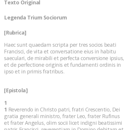
Texto Original
Legenda Trium Sociorum
[Rubrica]
Haec sunt quaedam scripta per tres socios beati
Francisci, de vita et conversatione eius in habitu
saeculari, de mirabili et perfecta conversione ipsius,
et de perfectione originis et fundamenti ordinis in
ipso et in primis fratribus.
[Epistola]
1
1
Reverendo in Christo patri, fratri Crescentio, Dei
gratia generali ministro, frater Leo, frater Rufinus
et frater Angelus, olim socii licet indigni beatissimi
patris Francisci, reverentiam in Domino debitam et