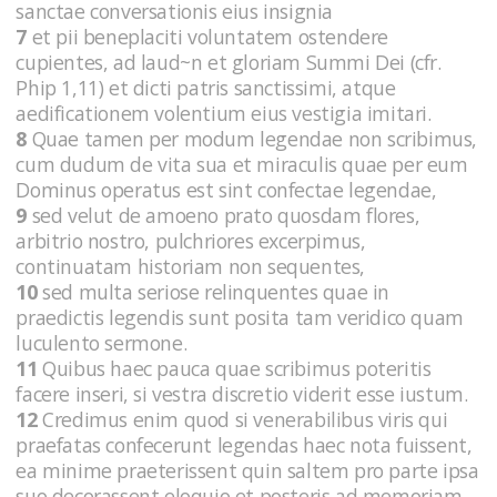
sanctae conversationis eius insignia
7
et pii beneplaciti voluntatem ostendere
cupientes, ad laud~n et gloriam Summi Dei (cfr.
Phip 1,11) et dicti patris sanctissimi, atque
aedificationem volentium eius vestigia imitari.
8
Quae tamen per modum legendae non scribimus,
cum dudum de vita sua et miraculis quae per eum
Dominus operatus est sint confectae legendae,
9
sed velut de amoeno prato quosdam flores,
arbitrio nostro, pulchriores excerpimus,
continuatam historiam non sequentes,
10
sed multa seriose relinquentes quae in
praedictis legendis sunt posita tam veridico quam
luculento sermone.
11
Quibus haec pauca quae scribimus poteritis
facere inseri, si vestra discretio viderit esse iustum.
12
Credimus enim quod si venerabilibus viris qui
praefatas confecerunt legendas haec nota fuissent,
ea minime praeterissent quin saltem pro parte ipsa
suo decorassent eloquio et posteris ad memoriam