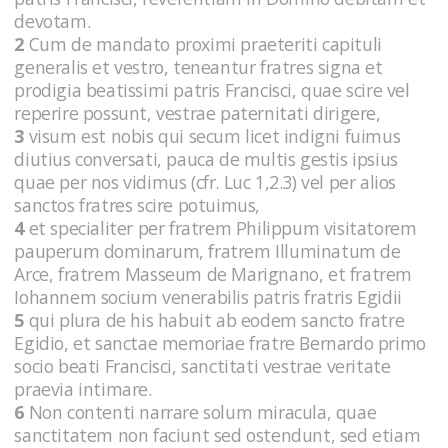
devotam.
2
Cum de mandato proximi praeteriti capituli
generalis et vestro, teneantur fratres signa et
prodigia beatissimi patris Francisci, quae scire vel
reperire possunt, vestrae paternitati dirigere,
3
visum est nobis qui secum licet indigni fuimus
diutius conversati, pauca de multis gestis ipsius
quae per nos vidimus (cfr. Luc 1,2.3) vel per alios
sanctos fratres scire potuimus,
4
et specialiter per fratrem Philippum visitatorem
pauperum dominarum, fratrem Illuminatum de
Arce, fratrem Masseum de Marignano, et fratrem
Iohannem socium venerabilis patris fratris Egidii
5
qui plura de his habuit ab eodem sancto fratre
Egidio, et sanctae memoriae fratre Bernardo primo
socio beati Francisci, sanctitati vestrae veritate
praevia intimare.
6
Non contenti narrare solum miracula, quae
sanctitatem non faciunt sed ostendunt, sed etiam