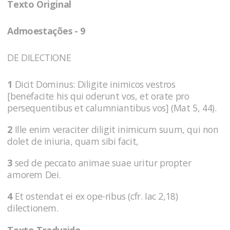
Texto Original
Admoestações - 9
DE DILECTIONE
1
Dicit Dominus: Diligite inimicos vestros
[benefacite his qui oderunt vos, et orate pro
persequentibus et calumniantibus vos] (Mat 5, 44).
2
Ille enim veraciter diligit inimicum suum, qui non
dolet de iniuria, quam sibi facit,
3
sed de peccato animae suae uritur propter
amorem Dei.
4
Et ostendat ei ex ope-ribus (cfr. Iac 2,18)
dilectionem.
Texto Traduzido