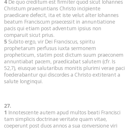
4
De quo creditum est firmiter quod sicut Iohannes
Christum praenuntians Christo incipiente
praedicare defecit, ita et iste velut alter Iohannes
beatum Franciscum praecessit in annuntiatione
pacis qui etiam post adventum ipsius non
comparuit sicut prius.
5
Subito ergo, vir Dei Franciscus, spiritu
prophetarum perfusus iuxta sermonem
propheticum, statim post dictum suum praeconem
annuntiabat pacem, praedicabat salutem (cfr. Is
52,7), eiusque salutaribus monitis plurimi verae paci
foederabantur qui discordes a Christo extiterant a
salute longinqui.
27.
1
Innotescente autem apud multos beati Francisci
tam simplicis doctrinae veritate quam vitae,
coeperunt post duos annos a sua conversione viri