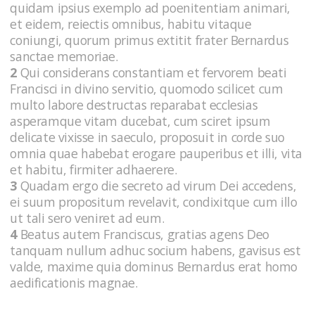
quidam ipsius exemplo ad poenitentiam animari,
et eidem, reiectis omnibus, habitu vitaque
coniungi, quorum primus extitit frater Bernardus
sanctae memoriae.
2
Qui considerans constantiam et fervorem beati
Francisci in divino servitio, quomodo scilicet cum
multo labore destructas reparabat ecclesias
asperamque vitam ducebat, cum sciret ipsum
delicate vixisse in saeculo, proposuit in corde suo
omnia quae habebat erogare pauperibus et illi, vita
et habitu, firmiter adhaerere.
3
Quadam ergo die secreto ad virum Dei accedens,
ei suum propositum revelavit, condixitque cum illo
ut tali sero veniret ad eum.
4
Beatus autem Franciscus, gratias agens Deo
tanquam nullum adhuc socium habens, gavisus est
valde, maxime quia dominus Bernardus erat homo
aedificationis magnae.