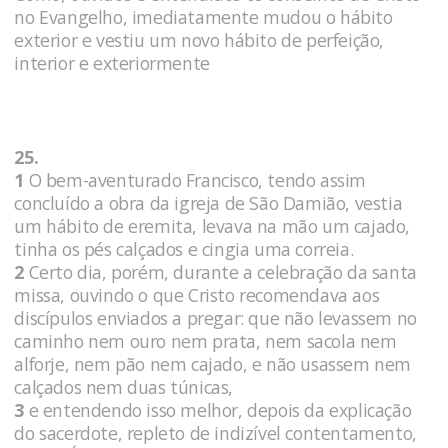
no Evangelho, imediatamente mudou o hábito
exterior e vestiu um novo hábito de perfeição,
interior e exteriormente
25.
1
O bem-aventurado Francisco, tendo assim
concluído a obra da igreja de São Damião, vestia
um hábito de eremita, levava na mão um cajado,
tinha os pés calçados e cingia uma correia.
2
Certo dia, porém, durante a celebração da santa
missa, ouvindo o que Cristo recomendava aos
discípulos enviados a pregar: que não levassem no
caminho nem ouro nem prata, nem sacola nem
alforje, nem pão nem cajado, e não usassem nem
calçados nem duas túnicas,
3
e entendendo isso melhor, depois da explicação
do sacerdote, repleto de indizível contentamento,