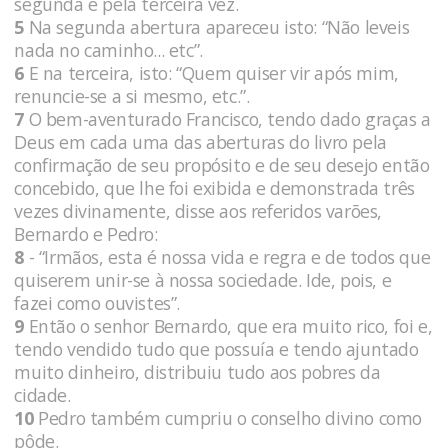
segunda e pela terceira vez.
5
Na segunda abertura apareceu isto: “Não leveis
nada no caminho... etc”.
6
E na terceira, isto: “Quem quiser vir após mim,
renuncie-se a si mesmo, etc.”.
7
O bem-aventurado Francisco, tendo dado graças a
Deus em cada uma das aberturas do livro pela
confirmação de seu propósito e de seu desejo então
concebido, que lhe foi exibida e demonstrada três
vezes divinamente, disse aos referidos varões,
Bernardo e Pedro:
8
- “Irmãos, esta é nossa vida e regra e de todos que
quiserem unir-se à nossa sociedade. Ide, pois, e
fazei como ouvistes”.
9
Então o senhor Bernardo, que era muito rico, foi e,
tendo vendido tudo que possuía e tendo ajuntado
muito dinheiro, distribuiu tudo aos pobres da
cidade.
10
Pedro também cumpriu o conselho divino como
pôde.