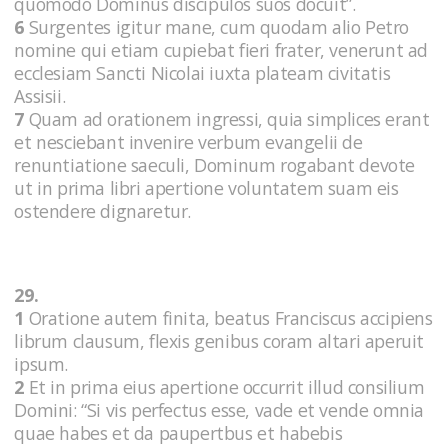
quomodo Dominus discipulos suos docuit”.
6
Surgentes igitur mane, cum quodam alio Petro
nomine qui etiam cupiebat fieri frater, venerunt ad
ecclesiam Sancti Nicolai iuxta plateam civitatis
Assisii.
7
Quam ad orationem ingressi, quia simplices erant
et nesciebant invenire verbum evangelii de
renuntiatione saeculi, Dominum rogabant devote
ut in prima libri apertione voluntatem suam eis
ostendere dignaretur.
29.
1
Oratione autem finita, beatus Franciscus accipiens
librum clausum, flexis genibus coram altari aperuit
ipsum.
2
Et in prima eius apertione occurrit illud consilium
Domini: “Si vis perfectus esse, vade et vende omnia
quae habes et da paupertbus et habebis