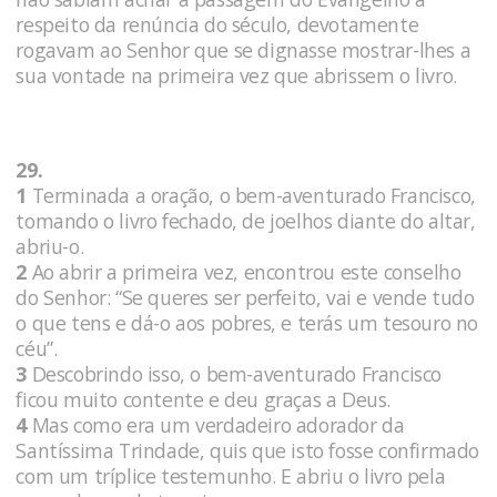
respeito da renúncia do século, devotamente
rogavam ao Senhor que se dignasse mostrar-lhes a
sua vontade na primeira vez que abrissem o livro.
29.
1
Terminada a oração, o bem-aventurado Francisco,
tomando o livro fechado, de joelhos diante do altar,
abriu-o.
2
Ao abrir a primeira vez, encontrou este conselho
do Senhor: “Se queres ser perfeito, vai e vende tudo
o que tens e dá-o aos pobres, e terás um tesouro no
céu”.
3
Descobrindo isso, o bem-aventurado Francisco
ficou muito contente e deu graças a Deus.
4
Mas como era um verdadeiro adorador da
Santíssima Trindade, quis que isto fosse confirmado
com um tríplice testemunho. E abriu o livro pela