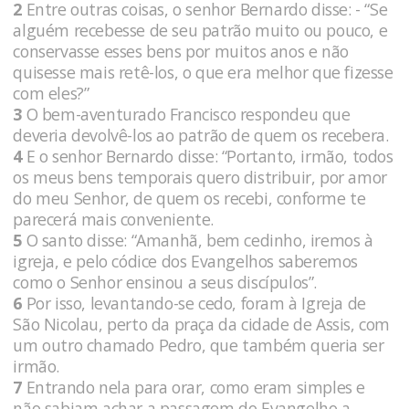
2
Entre outras coisas, o senhor Bernardo disse: - “Se
alguém recebesse de seu patrão muito ou pouco, e
conservasse esses bens por muitos anos e não
quisesse mais retê-los, o que era melhor que fizesse
com eles?”
3
O bem-aventurado Francisco respondeu que
deveria devolvê-los ao patrão de quem os recebera.
4
E o senhor Bernardo disse: “Portanto, irmão, todos
os meus bens temporais quero distribuir, por amor
do meu Senhor, de quem os recebi, conforme te
parecerá mais conveniente.
5
O santo disse: “Amanhã, bem cedinho, iremos à
igreja, e pelo códice dos Evangelhos saberemos
como o Senhor ensinou a seus discípulos”.
6
Por isso, levantando-se cedo, foram à Igreja de
São Nicolau, perto da praça da cidade de Assis, com
um outro chamado Pedro, que também queria ser
irmão.
7
Entrando nela para orar, como eram simples e
não sabiam achar a passagem do Evangelho a