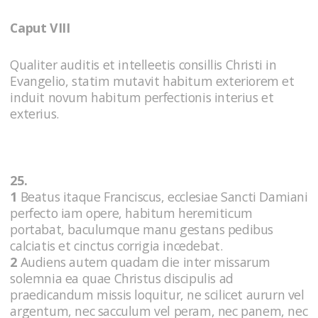
Caput VIII
Qualiter auditis et intelleetis consillis Christi in
Evangelio, statim mutavit habitum exteriorem et
induit novum habitum perfectionis interius et
exterius.
25.
1
Beatus itaque Franciscus, ecclesiae Sancti Damiani
perfecto iam opere, habitum heremiticum
portabat, baculumque manu gestans pedibus
calciatis et cinctus corrigia incedebat.
2
Audiens autem quadam die inter missarum
solemnia ea quae Christus discipulis ad
praedicandum missis loquitur, ne scilicet aururn vel
argentum, nec sacculum vel peram, nec panem, nec