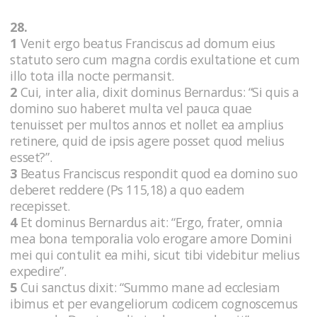
28.
1
Venit ergo beatus Franciscus ad domum eius
statuto sero cum magna cordis exultatione et cum
illo tota illa nocte permansit.
2
Cui, inter alia, dixit dominus Bernardus: “Si quis a
domino suo haberet multa vel pauca quae
tenuisset per multos annos et nollet ea amplius
retinere, quid de ipsis agere posset quod melius
esset?”.
3
Beatus Franciscus respondit quod ea domino suo
deberet reddere (Ps 115,18) a quo eadem
recepisset.
4
Et dominus Bernardus ait: “Ergo, frater, omnia
mea bona temporalia volo erogare amore Domini
mei qui contulit ea mihi, sicut tibi videbitur melius
expedire”.
5
Cui sanctus dixit: “Summo mane ad ecclesiam
ibimus et per evangeliorum codicem cognoscemus