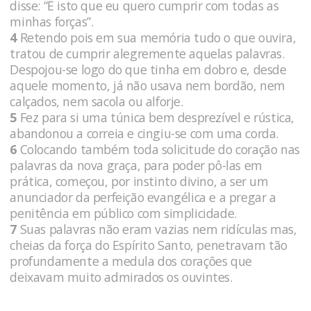
disse: “É isto que eu quero cumprir com todas as
minhas forças”.
4
Retendo pois em sua memória tudo o que ouvira,
tratou de cumprir alegremente aquelas palavras.
Despojou-se logo do que tinha em dobro e, desde
aquele momento, já não usava nem bordão, nem
calçados, nem sacola ou alforje.
5
Fez para si uma túnica bem desprezível e rústica,
abandonou a correia e cingiu-se com uma corda.
6
Colocando também toda solicitude do coração nas
palavras da nova graça, para poder pô-las em
prática, começou, por instinto divino, a ser um
anunciador da perfeição evangélica e a pregar a
penitência em público com simplicidade.
7
Suas palavras não eram vazias nem ridículas mas,
cheias da força do Espírito Santo, penetravam tão
profundamente a medula dos corações que
deixavam muito admirados os ouvintes.