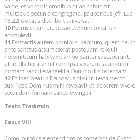
valde, et venditis omnibus quae habuerat
multaque pecunia congregata, pauperibus (cfr. Luc
18,22) civitatis distribuit universa.
10
Petrus etiam pro posse divinum consilium
adimplevit.
11
Distractis autem omnibus, habitum, quem paulo
ante sanctus assumpserat postquam reliquit
heremiticum habitum, ambo pariter susceperunt,
et ab illa hora simul cum ipso vixerunt secundum
formam sancti evangelii a Domino illis ostensam.
12
Et ideo beatus Franciscus dixit in testamento
suo: “Ipse Dominus mihi revelavit ut deberem vivere
secundum formam sancti evangelii”.
Texto Traduzido
Caput VIII
Como, ouvidos e entendidos os conselhos de Cristo