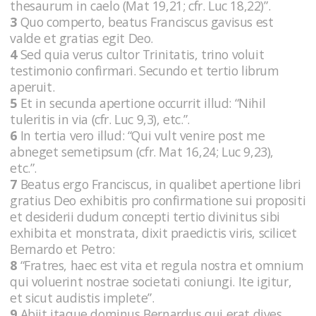
thesaurum in caelo (Mat 19,21; cfr. Luc 18,22)”.
3
Quo comperto, beatus Franciscus gavisus est
valde et gratias egit Deo.
4
Sed quia verus cultor Trinitatis, trino voluit
testimonio confirmari. Secundo et tertio librum
aperuit.
5
Et in secunda apertione occurrit illud: “Nihil
tuleritis in via (cfr. Luc 9,3), etc.”.
6
In tertia vero illud: “Qui vult venire post me
abneget semetipsum (cfr. Mat 16,24; Luc 9,23),
etc.”.
7
Beatus ergo Franciscus, in qualibet apertione libri
gratius Deo exhibitis pro confirmatione sui propositi
et desiderii dudum concepti tertio divinitus sibi
exhibita et monstrata, dixit praedictis viris, scilicet
Bernardo et Petro:
8
“Fratres, haec est vita et regula nostra et omnium
qui voluerint nostrae societati coniungi. Ite igitur,
et sicut audistis implete”.
9
Abiit itaque dominus Bernardus qui erat dives