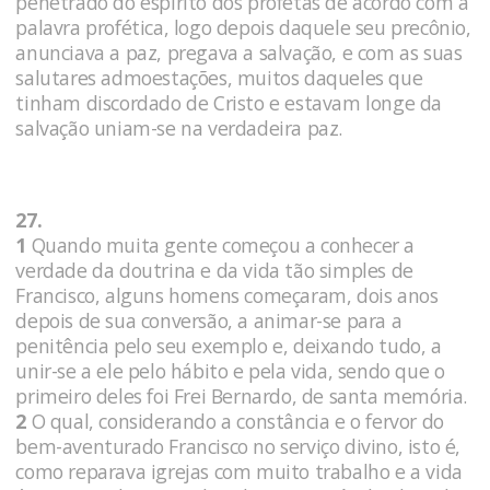
penetrado do espírito dos profetas de acordo com a
palavra profética, logo depois daquele seu precônio,
anunciava a paz, pregava a salvação, e com as suas
salutares admoestações, muitos daqueles que
tinham discordado de Cristo e estavam longe da
salvação uniam-se na verdadeira paz.
27.
1
Quando muita gente começou a conhecer a
verdade da doutrina e da vida tão simples de
Francisco, alguns homens começaram, dois anos
depois de sua conversão, a animar-se para a
penitência pelo seu exemplo e, deixando tudo, a
unir-se a ele pelo hábito e pela vida, sendo que o
primeiro deles foi Frei Bernardo, de santa memória.
2
O qual, considerando a constância e o fervor do
bem-aventurado Francisco no serviço divino, isto é,
como reparava igrejas com muito trabalho e a vida