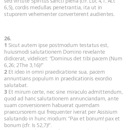
sed virtute Spiritus sancti plena (cfr. Luc 4,1; Act
6,5), cordis medullas penetrantia, ita ut in
stuporem vehementer converterent audientes.
26.
1
Sicut autem ipse postmodum testatus est,
huiusmodi salutationem Domino revelante
didicerat, videlicet: “Dominus det tibi pacem (Num
6,26; 2The 3,16)!”
2
Et ideo in omni praedicatione sua, pacem
annuntians populum in praedicationis exordio
salutabat.
3
Et mirum certe, nec sine miraculo admittendum,
quod ad hanc salutationem annunciandam, ante
suam conversionem habuerat quemdam
praecursorem qui frequenter iverat per Assisium
salutando in hunc modum: “Pax et bonum! pax et
bonum (cfr. Is 52,7)!”.