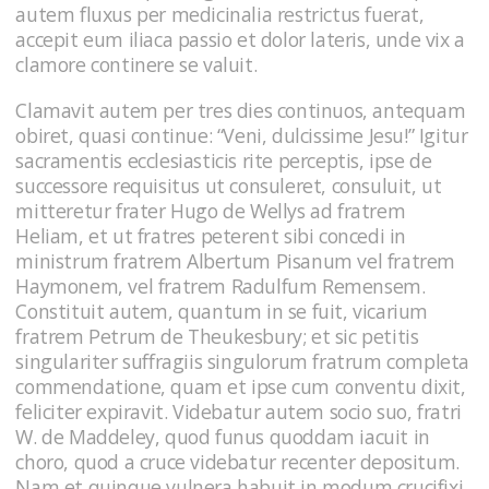
autem fluxus per medicinalia restrictus fuerat,
accepit eum iliaca passio et dolor lateris, unde vix a
clamore continere se valuit.
Clamavit autem per tres dies continuos, antequam
obiret, quasi continue: “Veni, dulcissime Jesu!” Igitur
sacramentis ecclesiasticis rite perceptis, ipse de
successore requisitus ut consuleret, consuluit, ut
mitteretur frater Hugo de Wellys ad fratrem
Heliam, et ut fratres peterent sibi concedi in
ministrum fratrem Albertum Pisanum vel fratrem
Haymonem, vel fratrem Radulfum Remensem.
Constituit autem, quantum in se fuit, vicarium
fratrem Petrum de Theukesbury; et sic petitis
singulariter suffragiis singulorum fratrum completa
commendatione, quam et ipse cum conventu dixit,
feliciter expiravit. Videbatur autem socio suo, fratri
W. de Maddeley, quod funus quoddam iacuit in
choro, quod a cruce videbatur recenter depositum.
Nam et quinque vulnera habuit in modum crucifixi